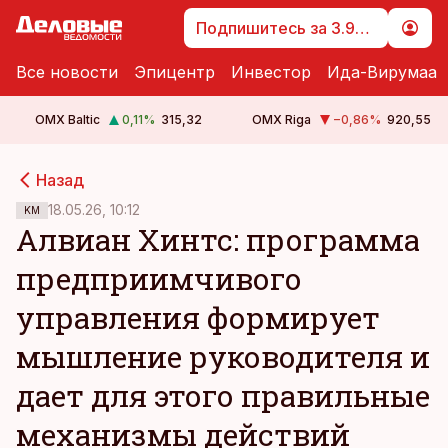
Подпишитесь за 3.99 €
Все новости
Эпицентр
Инвестор
Ида-Вирумаа
OMX Baltic
0,11
%
315,32
OMX Riga
−0,86
%
920,55
cebook
cebook
Назад
Twitter)
Twitter)
18.05.26, 10:12
KM
Алвиан Хинтс: программа
kedIn
kedIn
предприимчивого
ail
ail
управления формирует
k
k
мышление руководителя и
дает для этого правильные
механизмы действий