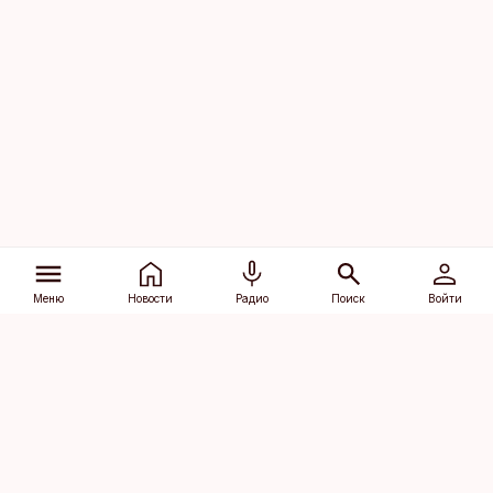
Меню
Новости
Радио
Поиск
Войти
Vana-Lõuna 39/1, 19094 Tallinn
(+372) 667 0111