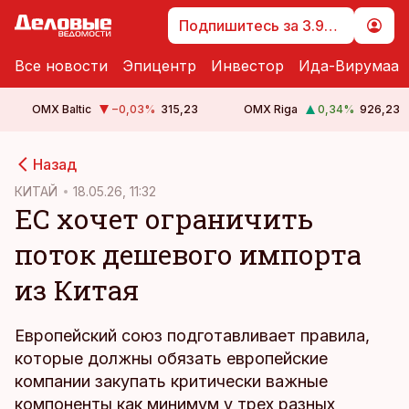
Подпишитесь за 3.99 €
Все новости
Эпицентр
Инвестор
Ида-Вирумаа
OMX Baltic
−0,03
%
315,23
OMX Riga
0,34
%
926,23
cebook
Назад
Twitter)
КИТАЙ
18.05.26, 11:32
ЕС хочет ограничить
kedIn
поток дешевого импорта
ail
из Китая
k
Европейский союз подготавливает правила,
которые должны обязать европейские
компании закупать критически важные
компоненты как минимум у трех разных