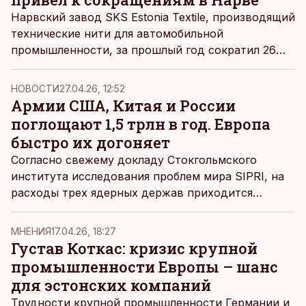
Нарвский завод SKS Estonia Textile, производящий
технические нити для автомобильной
промышленности, за прошлый год сократил 26
человек и еще 6 в этом году. Отчасти это было
вызвано установкой нового оборудования, но
НОВОСТИ
27.04.26, 12:52
основная причина сокращений – падает спрос у
Армии США, Китая и России
европейских автопроизводителей.
поглощают 1,5 трлн в год. Европа
быстро их догоняет
Согласно свежему докладу Стокгольмского
института исследования проблем мира SIPRI, на
расходы трех ядерных держав приходится
половина всех мировых оборонных расходов.
MНЕНИЯ
17.04.26, 18:27
Густав Коткас: кризис крупной
промышленности Европы – шанс
для эстонских компаний
Трудности крупной промышленности Германии и