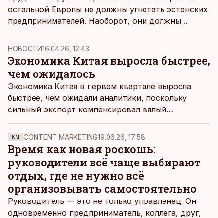
остальной Европы не должны угнетать эстонских
предпринимателей. Наоборот, они должны
побуждать еще активнее продвигать себя и
продавать, пишет руководитель экспортного
НОВОСТИ
16.04.26, 12:43
направления Союза машиностроительной
Экономика Китая выросла быстрее,
промышленности Эстонии Густав Коткас.
чем ожидалось
Экономика Китая в первом квартале выросла
быстрее, чем ожидали аналитики, поскольку
сильный экспорт компенсировал вялый
внутренний спрос.
CONTENT MARKETING
19.06.26, 17:58
KM
Время как новая роскошь:
руководители всё чаще выбирают
отдых, где не нужно всё
организовывать самостоятельно
Руководитель — это не только управленец. Он
одновременно предприниматель, коллега, друг,