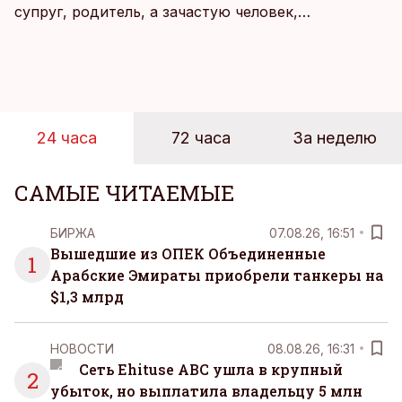
супруг, родитель, а зачастую человек,
совмещающий еще множество других ролей.
Рабочие дни наполнены решениями,
ответственностью, встречами и бесконечным
потоком информации, и даже в свободное время
эти роли часто продолжают сопровождать
24 часа
72 часа
За неделю
человека. Поэтому от отдыха все чаще ждут не
множества занятий или вариантов выбора. Все
чаще люди ищут возможность просто быть здесь
САМЫЕ ЧИТАЕМЫЕ
и сейчас — без необходимости все
организовывать, планировать и за все отвечать
БИРЖА
07.08.26, 16:51
самостоятельно.
Вышедшие из ОПЕК Объединенные
1
Арабские Эмираты приобрели танкеры на
$1,3 млрд
НОВОСТИ
08.08.26, 16:31
Сеть Ehituse ABC ушла в крупный
2
убыток, но выплатила владельцу 5 млн