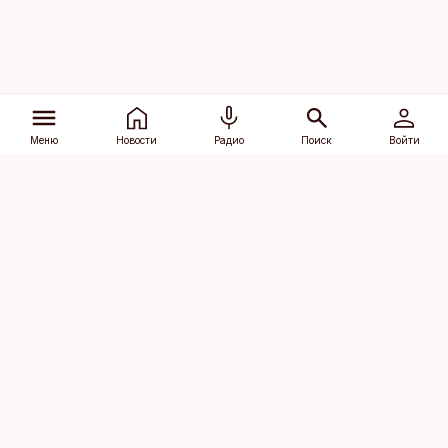
Меню
Новости
Радио
Поиск
Войти
Vana-Lõuna 39/1, 19094 Tallinn
(+372) 667 0111
dv@aripaev.ee
Подписаться
Об Äripäev
Реклама
Контакт