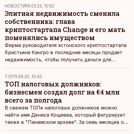
жилья молодежи.
НОВОСТИ
16.03.23, 10:52
Элитная недвижимость сменила
собственника: глава
криптостартапа Change и его мать
поменялись имуществом
Фирма руководителя эстонского криптостартапа
Кристьяна Кангро в последние месяцы продает
недвижимость, чтобы получить деньги для
оплаты труда сотрудников.
ТОП
11.09.20, 10:43
ТОП налоговых должников:
бизнесмен создал долг на €4 млн
всего за полгода
В свежем ТОПе налоговых должников можно
найти имя Дениса Кощеева, который фигурирует
также в "Панамском архиве". За семь месяцев он
сумел накопить налоговый долг на 4 миллиона