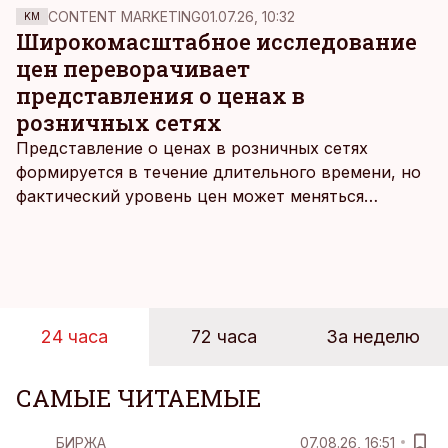
евро.
CONTENT MARKETING
01.07.26, 10:32
KM
Широкомасштабное исследование
цен переворачивает
представления о ценах в
розничных сетях
Представление о ценах в розничных сетях
формируется в течение длительного времени, но
фактический уровень цен может меняться
быстрее, чем устоявшийся имидж сетей
магазинов. Масштабное исследование цен,
проведенное в апреле, проливает свет на
реальную картину уровня цен в крупнейших
розничных сетях Эстонии.
24 часа
72 часа
За неделю
САМЫЕ ЧИТАЕМЫЕ
БИРЖА
07.08.26, 16:51