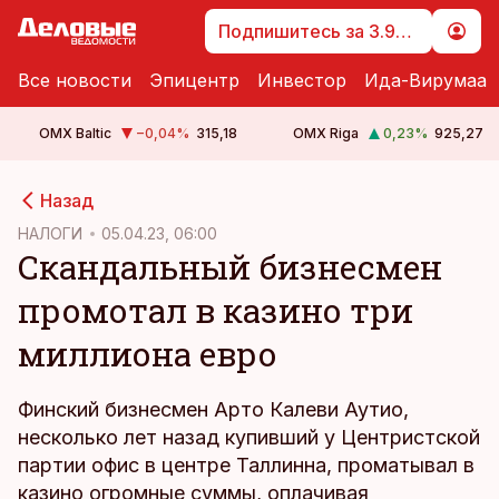
Подпишитесь за 3.99 €
Все новости
Эпицентр
Инвестор
Ида-Вирумаа
OMX Baltic
−0,04
%
315,18
OMX Riga
0,23
%
925,27
cebook
Назад
Twitter)
НАЛОГИ
05.04.23, 06:00
Скандальный бизнесмен
kedIn
промотал в казино три
ail
миллиона евро
k
Финский бизнесмен Арто Калеви Аутио,
несколько лет назад купивший у Центристской
партии офис в центре Таллинна, проматывал в
казино огромные суммы, оплачивая