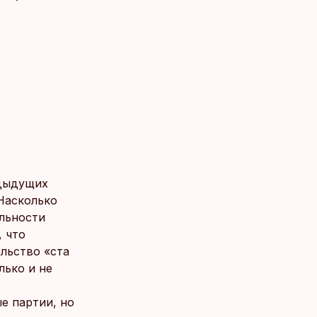
едыдущих
Насколько
ельности
, что
льство «ста
лько и не
е партии, но