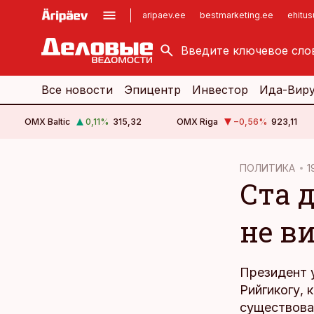
aripaev.ee
bestmarketing.ee
ehitu
kinnisvarauudised.ee
imelineajalugu.ee
logistikauudised.ee
imelineteadus.ee
Все новости
Эпицентр
Инвестор
Ида-Вир
OMX Baltic
0,11
%
315,32
OMX Riga
−0,56
%
923,11
cebook
ПОЛИТИКА
1
Ста 
Twitter)
kedIn
не в
ail
k
Президент 
Рийгикогу, 
существова