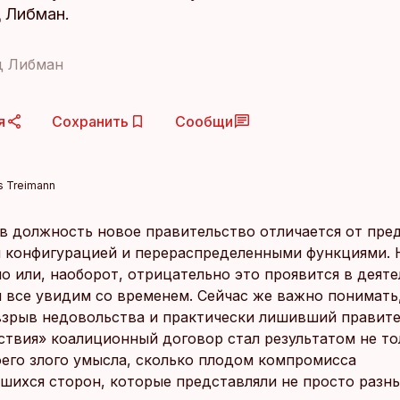
 Либман.
д Либман
я
Сохранить
Сообщи
is Treimann
в должность новое правительство отличается от пр
 конфигурацией и перераспределенными функциями. 
о или, наоборот, отрицательно это проявится в деят
ы все увидим со временем. Сейчас же важно понимать
зрыв недовольства и практически лишивший правите
ствия» коалиционный договор стал результатом не то
оего злого умысла, сколько плодом компромисса
шихся сторон, которые представляли не просто разны