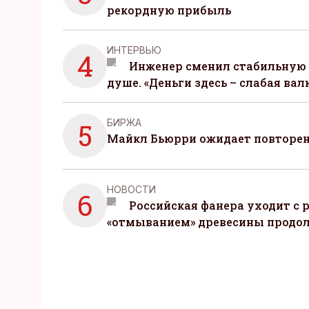
рекордную прибыль
ИНТЕРВЬЮ
4
Инженер сменил стабильную 
душе. «Деньги здесь – слабая вал
БИРЖА
5
Майкл Бьюрри ожидает повторени
НОВОСТИ
6
Российская фанера уходит с р
«отмыванием» древесины продо