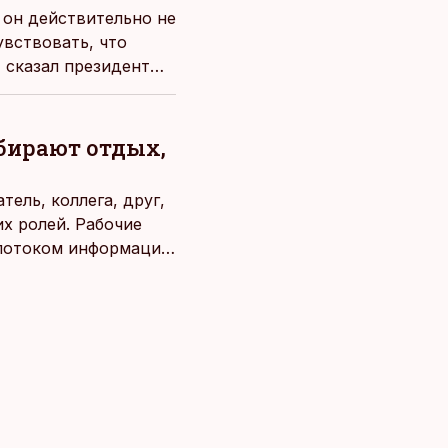
 он действительно не
увствовать, что
 сказал президент
ыбирают отдых,
ель, коллега, друг,
х ролей. Рабочие
потоком информации,
века. Поэтому от
чаще люди ищут
зовывать,