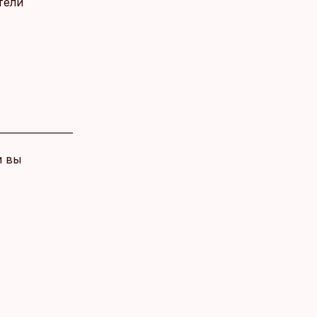
тели
и вы