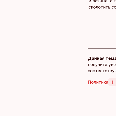
и разные, а 
сколотить с
Данная тема
получите уве
соответству
Политика