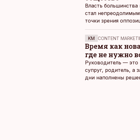
Власть большинства 
стал непреодолимым.
точки зрения оппози
Эстонии Алар Карис 
KM
CONTENT MARKETI
Время как нов
где не нужно 
Руководитель — это 
супруг, родитель, а
дни наполнены реше
и даже в свободное 
отдыха все чаще жду
возможность просто 
планировать и за все