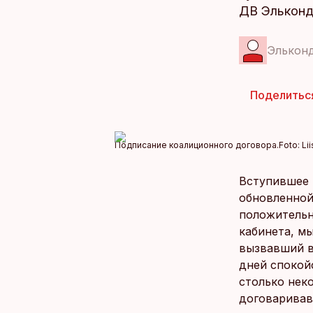
ДВ Эльконд
Элькон
Поделитьс
Подписание коалиционного договора.
Foto:
Li
Вступившее 
обновленной
положительн
кабинета, м
вызвавший в
дней спокой
столько нек
договаривав