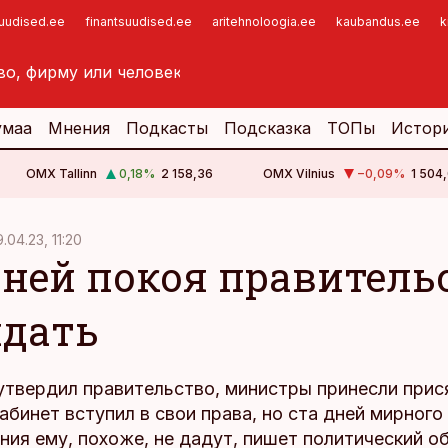
suudised.ee
finantsuudised.ee
aritehnoloogia.ee
kaubandus.ee
k
умаа
Мнения
Подкасты
Подсказка
ТОПы
Истор
OMX Tallinn
0,18
%
2 158,36
OMX Vilnius
−0,09
%
1 504,
9.04.23, 11:20
дней покоя правитель
идать
утвердил правительство, министры принесли прис
кабинет вступил в свои права, но ста дней мирного
ния ему, похоже, не дадут, пишет политический о