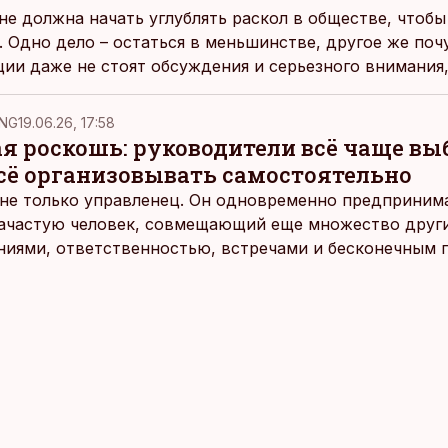
не должна начать углублять раскол в обществе, чтобы
 Одно дело – остаться в меньшинстве, другое же поч
ции даже не стоят обсуждения и серьезного внимания,
в речи на открытии XV сессии Рийгикогу.
NG
19.06.26, 17:58
ая роскошь: руководители всё чаще в
всё организовывать самостоятельно
не только управленец. Он одновременно предпринимат
 зачастую человек, совмещающий еще множество други
ниями, ответственностью, встречами и бесконечным 
время эти роли часто продолжают сопровождать чело
т не множества занятий или вариантов выбора. Все 
быть здесь и сейчас — без необходимости все органи
 отвечать самостоятельно.