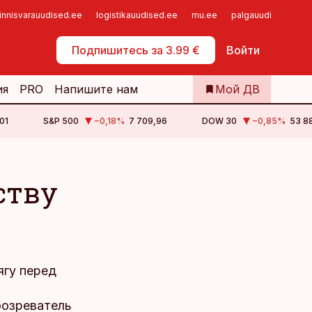
innisvarauudised.ee
logistikauudised.ee
mu.ee
palgauudised.ee
Самообслуживание
Подпишитесь за 3.99 €
Войти
ия
PRO
Напишите нам
Мой ДВ
01
S&P 500
−0,18
%
7 709,96
DOW 30
−0,85
%
53 88
ству
ягу перед
бозреватель