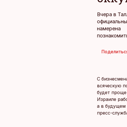
Вчера в Та
официальны
намерена
познакомит
Поделитьс
С бизнесмен
всяческую п
будет проще 
Израиле раб
а в будущем
пресс-служб