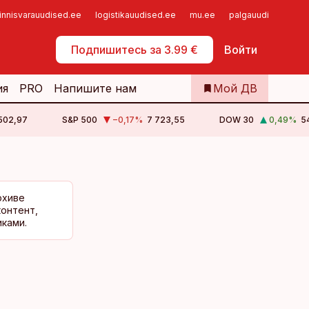
innisvarauudised.ee
logistikauudised.ee
mu.ee
palgauudised.ee
Самообслуживание
Подпишитесь за 3.99 €
Войти
ия
PRO
Напишите нам
Мой ДВ
 502,97
S&P 500
−0,17
%
7 723,55
DOW 30
0,49
%
5
рхиве
контент,
ками.