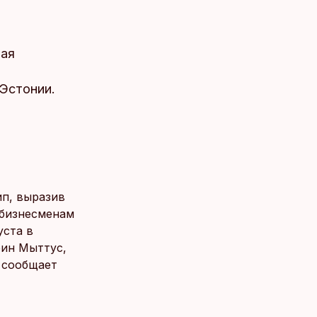
рая
Эстонии.
п, выразив
 бизнесменам
уста в
рин Мыттус,
, сообщает