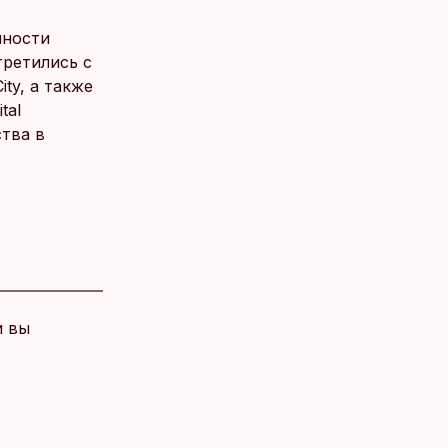
нности
третились с
ty, а также
tal
ства в
и вы