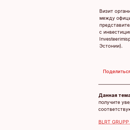
Визит орган
между офици
представител
с инвестици
Investeerimi
Эстонии).
Поделитьс
Данная тема
получите уве
соответству
BLRT GRUPP