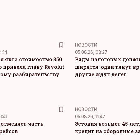
НОВОСТИ
4:14
05.08.26, 08:27
я яхта стоимостью 350
Ряды налоговых долж
о привела главу Revolut
ширятся: одни тянут вр
ному разбирательству
другие ждут денег
НОВОСТИ
6:41
05.08.26, 11:47
c отменяет часть
Эстония возьмет 45-ле
рейсов
кредит на оборонные з