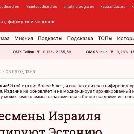
suudised.ee
finantsuudised.ee
aritehnoloogia.ee
kaubandus.ee
k
умаа
Мнения
Подкасты
Подсказка
ТОПы
Истор
OMX Tallinn
−0,13
%
2 155,66
OMX Vilnius
−0,26
%
1
S
08.09.07, 13:59
ние!
Этой статье более 5 лет, и она находится в цифировом а
я. Издание не обновляет и не модифицирует архивированный 
у может иметь смысл ознакомиться с более поздними источни
есмены Израиля
пируют Эстонию