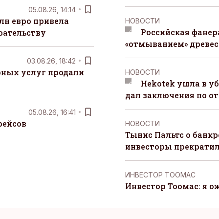
05.08.26, 14:14
лн евро привела
НОВОСТИ
Российская фанера
рательству
«отмыванием» древе
03.08.26, 18:42
рных услуг продали
НОВОСТИ
Hekotek ушла в уб
дал заключения по о
05.08.26, 16:41
рейсов
НОВОСТИ
Тынис Пальтс о банкр
инвесторы прекрати
ИНВЕСТОР ТООМАС
Инвестор Тоомас: я о