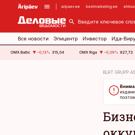
aripaev.ee
bestmarketing.ee
ehitu
kinnisvarauudised.ee
imelineajalugu.ee
logistikauudised.ee
imelineteadus.ee
Все новости
Эпицентр
Инвестор
Ида-Вир
OMX Baltic
−0,13
%
315,04
OMX Riga
−0,09
%
927,72
cebook
cebook
BLRT GRUPP A
Twitter)
Twitter)
Внима
kedIn
kedIn
издани
поэтом
ail
ail
Бизн
k
k
окку