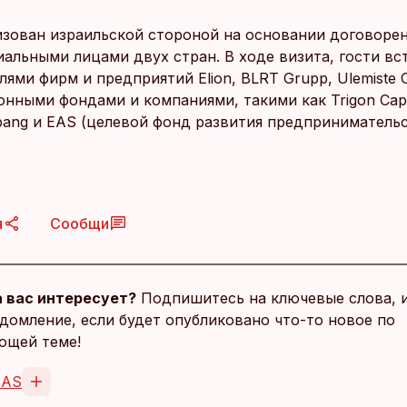
изован израильской стороной на основании договоре
альными лицами двух стран. В ходе визита, гости вс
ями фирм и предприятий Elion, BLRT Grupp, Ulemiste Ci
онными фондами и компаниями, такими как Trigon Capi
spang и EAS (целевой фонд развития предприниматель
я
Сообщи
 вас интересует?
Подпишитесь на ключевые слова, 
домление, если будет опубликовано что-то новое по
ющей теме!
 AS