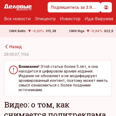
Подпишитесь за 3.99 €
Все новости
Эпицентр
Инвестор
Ида-Вирумаа
OMX Baltic
−0,02
%
315,38
OMX Riga
−0,64
%
922,6
cebook
cebook
Назад
Twitter)
Twitter)
29.09.07, 11:54
kedIn
kedIn
Внимание!
Этой статье более 5 лет, и она
находится в цифировом архиве издания.
ail
ail
Издание не обновляет и не модифицирует
архивированный контент, поэтому может иметь
k
k
смысл ознакомиться с более поздними
источниками.
Видео: о том, как
снимается политреклама