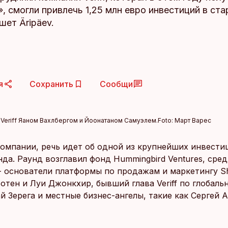
, смогли привлечь 1,25 млн евро инвестиций в ста
ишет Äripäev.
я
Сохранить
Сообщи
 Veriff Яаном Вахлбергом и Йоонатаном Самуэлем.
Foto:
Март Варес
омпании, речь идет об одной из крупнейших инвести
нда. Раунд возглавил фонд Hummingbird Ventures, сре
- основатели платформы по продажам и маркетингу 
отен и Луи Джонкхир, бывший глава Veriff по глобаль
й Зерега и местные бизнес-ангелы, такие как Сергей 