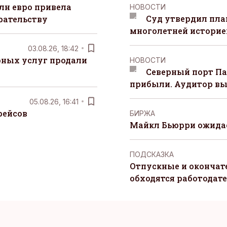
лн евро привела
НОВОСТИ
Суд утвердил пла
рательству
многолетней историей
03.08.26, 18:42
рных услуг продали
НОВОСТИ
Северный порт П
прибыли. Аудитор вы
05.08.26, 16:41
рейсов
БИРЖА
Майкл Бьюрри ожидае
ПОДСКАЗКА
Отпускные и окончат
обходятся работодат