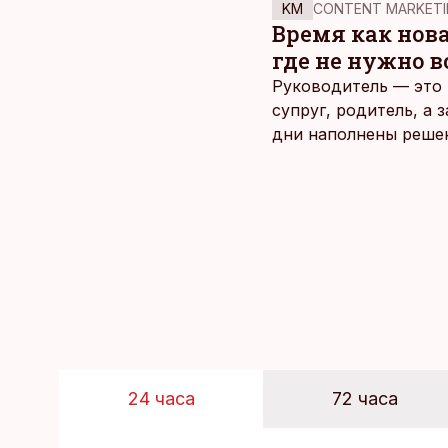
KM
CONTENT MARKETI
Время как нов
где не нужно 
Руководитель — это 
супруг, родитель, а
дни наполнены реше
и даже в свободное 
отдыха все чаще жду
возможность просто 
планировать и за все
24 часа
72 часа