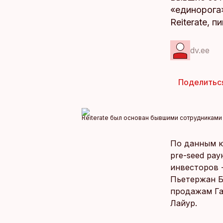
«единорога»
Reiterate, п
dv.ee
Поделитьс
Reiterate был основан бывшими сотрудниками
По данным к
pre-seed рау
инвесторов 
Пьетержан Б
продажам Га
Лайур.