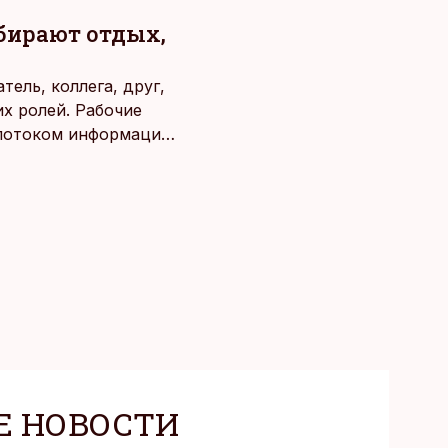
ыбирают отдых,
ель, коллега, друг,
х ролей. Рабочие
потоком информации,
века. Поэтому от
чаще люди ищут
зовывать,
Е НОВОСТИ