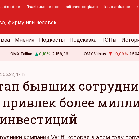
suudised.ee
finantsuudised.ee
aritehnoloogia.ee
kaubandus.ee
k
умаа
Мнения
Подкасты
Подсказка
ТОПы
Истор
OMX Tallinn
0,18
%
2 158,36
OMX Vilnius
−0,09
%
1 50
4.05.22, 17:12
тап бывших сотрудни
ff привлек более милл
 инвестиций
удники компании Veriff, которая в этом году полу