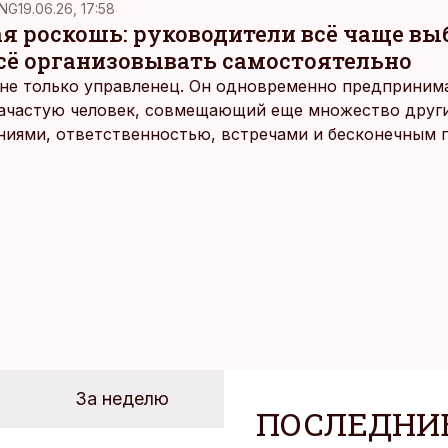
NG
19.06.26, 17:58
ая роскошь: руководители всё чаще в
всё организовывать самостоятельно
не только управленец. Он одновременно предпринимат
 зачастую человек, совмещающий еще множество други
ниями, ответственностью, встречами и бесконечным 
время эти роли часто продолжают сопровождать чело
т не множества занятий или вариантов выбора. Все 
быть здесь и сейчас — без необходимости все органи
 отвечать самостоятельно.
За неделю
ПОСЛЕДНИ