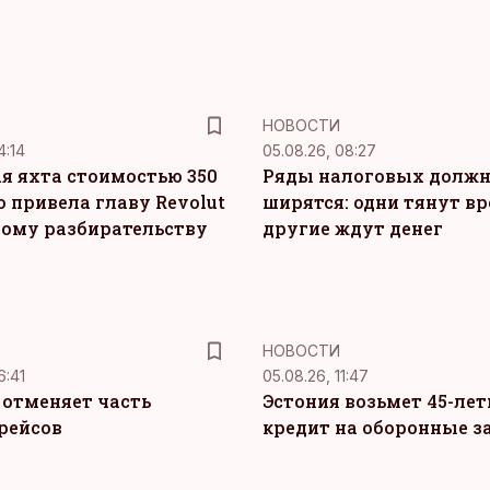
НОВОСТИ
4:14
05.08.26, 08:27
я яхта стоимостью 350
Ряды налоговых долж
о привела главу Revolut
ширятся: одни тянут вр
ному разбирательству
другие ждут денег
НОВОСТИ
6:41
05.08.26, 11:47
c отменяет часть
Эстония возьмет 45-ле
рейсов
кредит на оборонные з