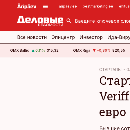
aripaev.ee
bestmarketing.ee
ehitu
kinnisvarauudised.ee
imelineajalugu.ee
logistikauudised.ee
imelineteadus.ee
Все новости
Эпицентр
Инвестор
Ида-Вир
OMX Baltic
0,11
%
315,32
OMX Riga
−0,86
%
920,55
cebook
СТАРТАПЫ
0
Стар
Twitter)
kedIn
Veri
ail
евро
k
Бывшие сотр