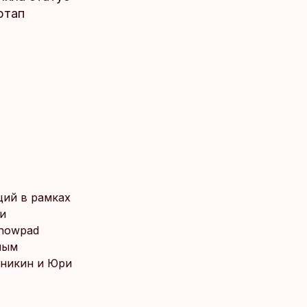
ртап
ций в рамках
ди
Showpad
ным
Аникин и Юри