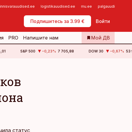
innisvarauudised.ee
logistikauudised.ee
mu.ee
palgauudised.ee
Самообслуживание
Подпишитесь за 3.99 €
Войти
ия
PRO
Напишите нам
Мой ДВ
4,01
S&P 500
−0,23
%
7 705,88
DOW 30
−0,67
%
53 
ков
иона
чила статус