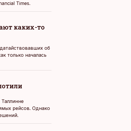
ancial Times.
лают каких-то
одатайствовавших об
как только началась
лотили
 Таллинне
ямых рейсов. Однако
ешений.