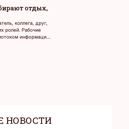
ыбирают отдых,
ель, коллега, друг,
х ролей. Рабочие
потоком информации,
века. Поэтому от
чаще люди ищут
зовывать,
Е НОВОСТИ