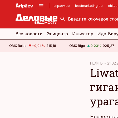
aripaev.ee
bestmarketing.ee
ehitu
kinnisvarauudised.ee
imelineajalugu.ee
logistikauudised.ee
imelineteadus.ee
Все новости
Эпицентр
Инвестор
Ида-Вир
OMX Baltic
−0,04
%
315,18
OMX Riga
0,23
%
925,27
cebook
НЕФТЬ
21.02.2
Liwa
Twitter)
kedIn
гига
ail
ураг
k
Норвежская