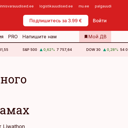
innisvarauudised.ee
logistikauudised.ee
mu.ee
palgauudised.ee
Самообслуживание
Подпишитесь за 3.99 €
Войти
ия
PRO
Напишите нам
Мой ДВ
01,55
S&P 500
0,62
%
7 757,64
DOW 30
0,28
%
54 0
яного
гамах
 Liwathon