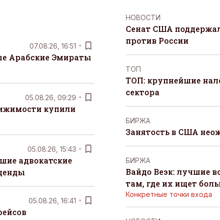
НОВОСТИ
Сенат США поддержал
против России
07.08.26, 16:51
е Арабские Эмираты
ТОП
ТОП: крупнейшие на
сектора
05.08.26, 09:29
вижимости купили
БИРЖА
Занятость в США нео
05.08.26, 15:43
шие адвокатские
БИРЖА
Вайдо Веэк: лучшие в
денды
там, где их ищет бол
Конкретные точки входа
05.08.26, 16:41
рейсов