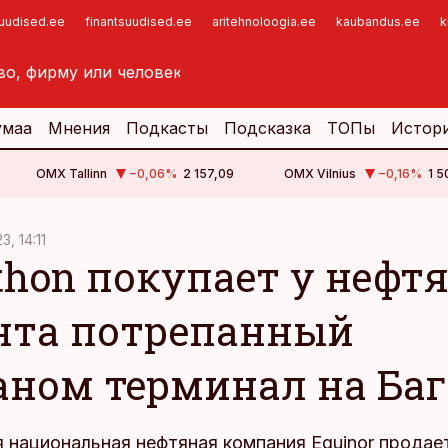
suudised.ee
finantsuudised.ee
aritehnoloogia.ee
kaubandus.ee
k
умаа
Мнения
Подкасты
Подсказка
ТОПы
Истор
OMX Tallinn
−0,06
%
2 157,09
OMX Vilnius
−0,16
%
1 5
3, 14:11
thon покупает у нефт
нта потрепанный
аном терминал на Ба
 национальная нефтяная компания Equinor продает