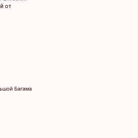
й от
льшой Багама