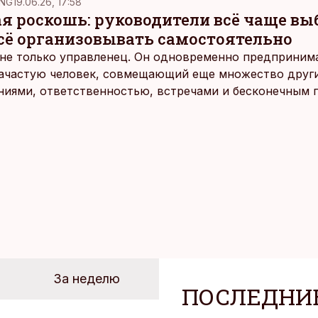
NG
19.06.26, 17:58
ая роскошь: руководители всё чаще в
всё организовывать самостоятельно
не только управленец. Он одновременно предпринимат
 зачастую человек, совмещающий еще множество други
ниями, ответственностью, встречами и бесконечным 
время эти роли часто продолжают сопровождать чело
т не множества занятий или вариантов выбора. Все 
быть здесь и сейчас — без необходимости все органи
 отвечать самостоятельно.
За неделю
ПОСЛЕДНИ