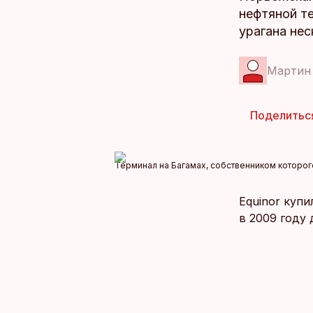
нефтяной т
урагана нес
Мартин
Поделитьс
Терминал на Багамах, собственником которого
Equinor купи
в 2009 году