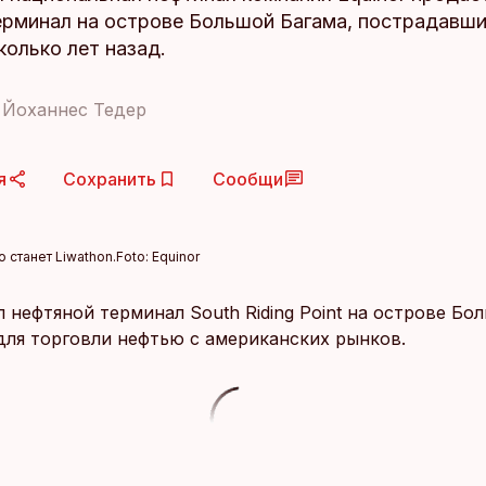
ерминал на острове Большой Багама, пострадавши
колько лет назад.
 Йоханнес Тедер
я
Сохранить
Сообщи
 станет Liwathon.
Foto:
Equinor
л нефтяной терминал South Riding Point на острове Бо
 для торговли нефтью с американских рынков.