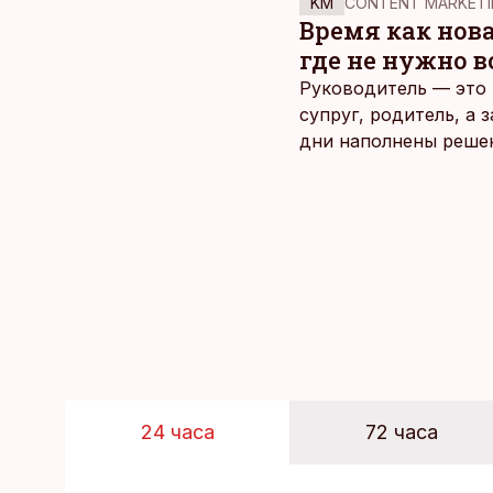
KM
CONTENT MARKETI
Время как нов
где не нужно 
Руководитель — это 
супруг, родитель, а
дни наполнены реше
и даже в свободное 
отдыха все чаще жду
возможность просто 
планировать и за все
24 часа
72 часа