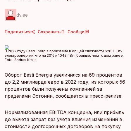
dv.ee
Поделиться
Сохранить
Сообщи
В 2022 году Eesti Energia произвела в общей сложности 6260 ГВтч
электроэнергии, что на 20% и 1043 ГВтч больше, чем годом ранее.
Foto:
Andras Kralla
Оборот Eesti Energia увеличился на 69 процентов
до 2,2 миллиарда евро в 2022 году, из которых 56
процентов были получены компанией за
пределами Эстонии, сообщается в пресс-релизе.
Нормализованная EBITDA концерна, или прибыль
до вычета затрат без учета влияния изменений в
стоимости долгосрочных договоров на покупку