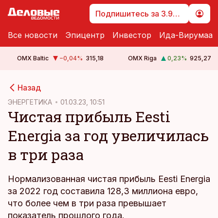
Подпишитесь за 3.99 €
Все новости
Эпицентр
Инвестор
Ида-Вирумаа
OMX Baltic
−0,04
%
315,18
OMX Riga
0,23
%
925,27
cebook
cebook
Назад
Twitter)
Twitter)
ЭНЕРГЕТИКА
01.03.23, 10:51
Чистая прибыль Eesti
kedIn
kedIn
Energia за год увеличилась
ail
ail
в три раза
k
k
Нормализованная чистая прибыль Eesti Energia
за 2022 год составила 128,3 миллиона евро,
что более чем в три раза превышает
показатель прошлого года.