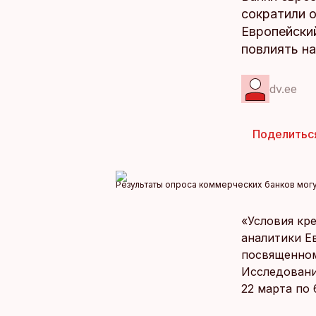
сократили 
Европейски
повлиять на
dv.ee
Поделитьс
Результаты опроса коммерческих банков могут
«Условия кр
аналитики Е
посвященном
Исследовани
22 марта по 