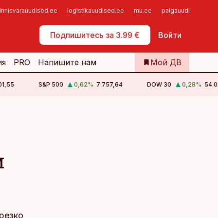
innisvarauudised.ee
logistikauudised.ee
mu.ee
palgauudised.ee
Самообслуживание
Подпишитесь за 3.99 €
Войти
ия
PRO
Напишите нам
Мой ДВ
01,55
S&P 500
0,62
%
7 757,64
DOW 30
0,28
%
54 0
м
резко