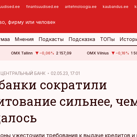
suudised.ee
finantsuudised.ee
aritehnoloogia.ee
kaubandus.ee
k
умаа
Мнения
Подкасты
Подсказка
ТОПы
Истор
OMX Tallinn
−0,06
%
2 157,09
OMX Vilnius
−0,16
%
1 5
 ЦЕНТРАЛЬНЫЙ БАНК
02.05.23, 17:01
 банки сократили
итование сильнее, че
алось
зоны ужесточили требования к выдаче кредитов и 