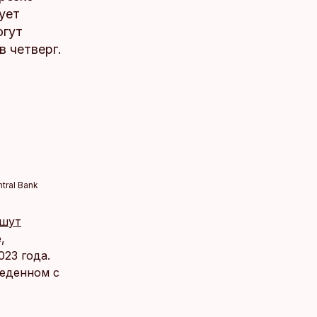
ует
огут
в четверг.
tral Bank
шут
,
23 года.
веденном с