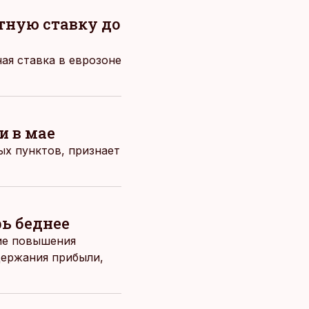
тную ставку до
ная ставка в еврозоне
и в мае
ых пунктов, признает
ь беднее
ие повышения
держания прибыли,