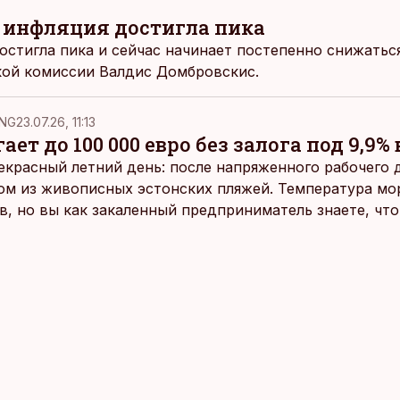
 инфляция достигла пика
остигла пика и сейчас начинает постепенно снижаться
кой комиссии Валдис Домбровскис.
NG
23.07.26, 11:13
ает до 100 000 евро без залога под 9,9% 
екрасный летний день: после напряженного рабочего д
ом из живописных эстонских пляжей. Температура мо
ов, но вы как закаленный предприниматель знаете, чт
раздумий бросаетесь в воду.