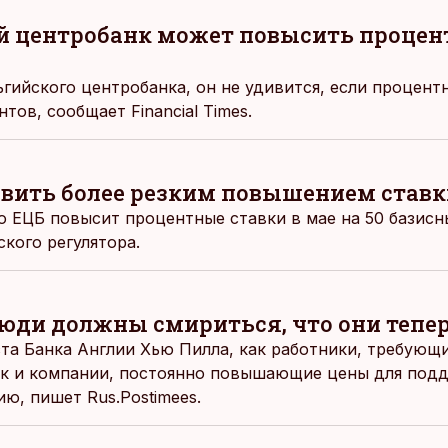
й центробанк может повысить процен
гийского центробанка, он не удивится, если процент
тов, сообщает Financial Times.
вить более резким повышением ставк
то ЕЦБ повысит процентные ставки в мае на 50 базисн
кого регулятора.
люди должны смириться, что они тепер
та Банка Англии Хью Пилла, как работники, требующ
ак и компании, постоянно повышающие цены для под
ию, пишет
Rus.Postimees.