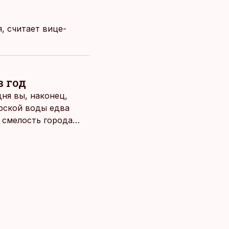
, считает вице-
в год
ня вы, наконец,
рской воды едва
о смелость города