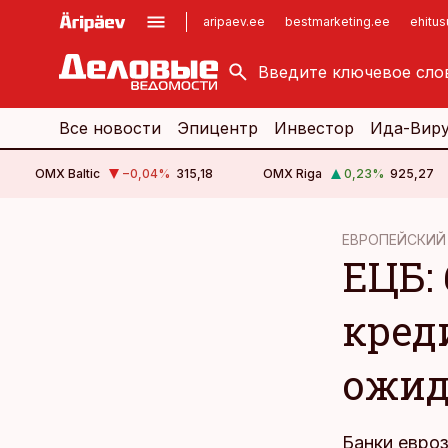
aripaev.ee
bestmarketing.ee
ehitu
kinnisvarauudised.ee
imelineajalugu.ee
logistikauudised.ee
imelineteadus.ee
Все новости
Эпицентр
Инвестор
Ида-Вир
OMX Baltic
−0,04
%
315,18
OMX Riga
0,23
%
925,27
cebook
ЕВРОПЕЙСКИЙ
ЕЦБ:
Twitter)
kedIn
кред
ail
ожид
k
Банки евро