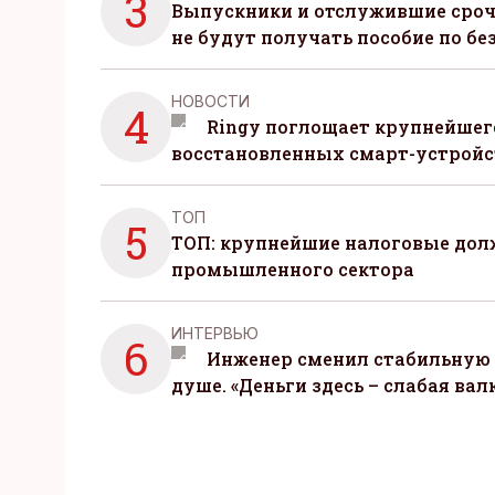
3
Выпускники и отслужившие сро
не будут получать пособие по бе
НОВОСТИ
4
Ringy поглощает крупнейшег
восстановленных смарт-устройс
ТОП
5
ТОП: крупнейшие налоговые до
промышленного сектора
ИНТЕРВЬЮ
6
Инженер сменил стабильную 
душе. «Деньги здесь – слабая вал