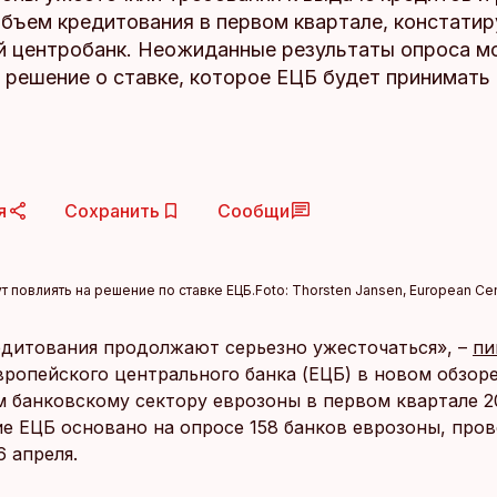
объем кредитования в первом квартале, констатир
й центробанк. Неожиданные результаты опроса м
 решение о ставке, которое ЕЦБ будет принимать 
я
Сохранить
Сообщи
 повлиять на решение по ставке ЕЦБ.
Foto:
Thorsten Jansen, European Cen
едитования продолжают серьезно ужесточаться», –
пи
вропейского центрального банка (ЕЦБ) в новом обзоре
 банковскому сектору еврозоны в первом квартале 20
е ЕЦБ основано на опросе 158 банков еврозоны, про
6 апреля.