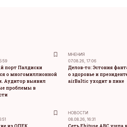
MНЕНИЯ
5:59
07.08.26, 17:06
й порт Палдиски
Делов-то: Эстония фан
ся о многомиллионной
о здоровье и президенте
. Аудитор выявил
airBaltic уходит в пике
ые проблемы в
сти
НОВОСТИ
6:51
08.08.26, 16:31
ие из ОПЕК
Сеть Ehituse ABC ушла 