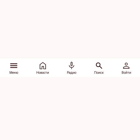
Меню
Новости
Радио
Поиск
Войти
Vana-Lõuna 39/1, 19094 Tallinn
(+372) 667 0111
dv@aripaev.ee