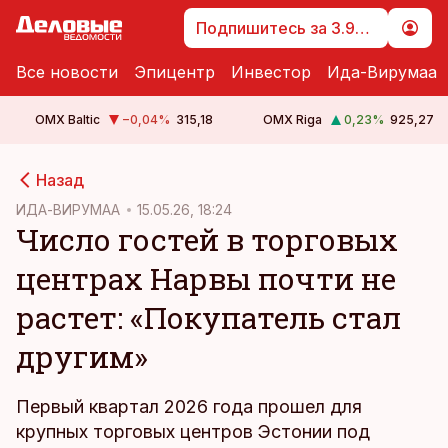
Подпишитесь за 3.99 €
Все новости
Эпицентр
Инвестор
Ида-Вирумаа
OMX Baltic
−0,04
%
315,18
OMX Riga
0,23
%
925,27
cebook
Назад
Twitter)
ИДА-ВИРУМАА
15.05.26, 18:24
Число гостей в торговых
kedIn
центрах Нарвы почти не
ail
растет: «Покупатель стал
k
другим»
Первый квартал 2026 года прошел для
крупных торговых центров Эстонии под