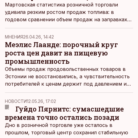
Мартовская статистика розничной торговли
удивила резким ростом продаж топлива: в
годовом сравнении объем продаж на заправках
увеличился на 15%, несмотря на то что из‑за
войны в Иране цены на топливо взлетели до
MНЕНИЯ
26.04.26, 14:42
небес.
Меэлис Лаанде: порочный круг
роста цен давит на пищевую
промышленность
Объемы продаж продовольственных товаров в
Эстонии не восстановились, а чувствительность
потребителей к ценам держит под давлением и
производителей, и торговцев, пишет
исполнительный директор Atria Eesti Меэлис
НОВОСТИ
12.05.26, 17:02
Лаанде. По его словам, ситуацию осложняют
Гуйдо Пярнитс: сумасшедшие
растущие производственные затраты, ослабление
времена точно остались позади
самообеспеченности отечественного сельского
Дно в розничной торговле уже осталось в
хозяйства, слабый спрос и ограниченный экспорт.
прошлом, торговый центр сохранил стабильную