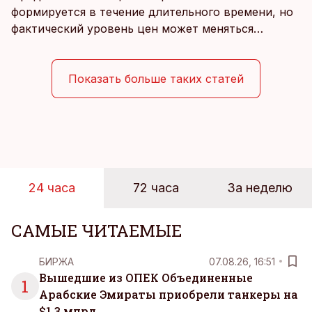
формируется в течение длительного времени, но
фактический уровень цен может меняться
быстрее, чем устоявшийся имидж сетей
магазинов. Масштабное исследование цен,
проведенное в апреле, проливает свет на
Показать больше таких статей
реальную картину уровня цен в крупнейших
розничных сетях Эстонии.
24 часа
72 часа
За неделю
САМЫЕ ЧИТАЕМЫЕ
БИРЖА
07.08.26, 16:51
Вышедшие из ОПЕК Объединенные
1
Арабские Эмираты приобрели танкеры на
$1,3 млрд