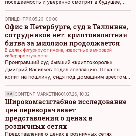
посещаемость и уверенно смотрит в будущее,
сказал руководитель Ülemiste Keskus Гуйдо
Пярнитс, оценивая показатели первого квартала
ЭПИЦЕНТР
11.05.26, 06:00
этого года.
Офис в Петербурге, суд в Таллинне,
сотрудников нет: криптовалютная
битва за миллион продолжается
В делах фигурируют имена, известные в мировой
киберпреступности
Проигравший суд бывший «криптокороль»
Дмитрий Васильев подал апелляцию. Пока он
копит на пошлину, сидя под домашним арестом в
США, ДВ обнаружили, что эстонская компания
Riedella потеряла в 13 раз больше, чем тот
CONTENT MARKETING
01.07.26, 10:32
KM
миллион, который она потребовала. Суды идут в
Широкомасштабное исследование
трех разных странах, и в них фигурируют имена,
цен переворачивает
хорошо известные в мире международной
представления о ценах в
киберпреступности и отмывания денег.
розничных сетях
Представление о ценах в розничных сетях