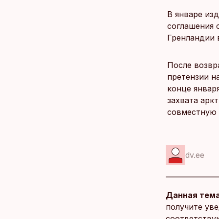
В январе изд
соглашения 
Гренландии 
После возвр
претензии н
конце января
захвата арк
совместную 
dv.ee
Данная тема
получите уве
соответству