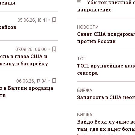
Убыток книжной с
денды
направление
05.08.26, 16:41
рейсов
НОВОСТИ
Сенат США поддержал
против России
07.08.26, 06:00
ыль в глаза США и
ТОП
 вечную батарейку
ТОП: крупнейшие на
сектора
06.08.26, 17:34
о в Балтии продавца
БИРЖА
тв
Занятость в США нео
БИРЖА
Вайдо Веэк: лучшие в
там, где их ищет бол