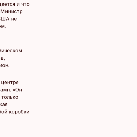
ается и что
. Министр
США не
ом.
омическом
в,
ион.
 центре
рамп. «Он
к только
кая
бой коробки