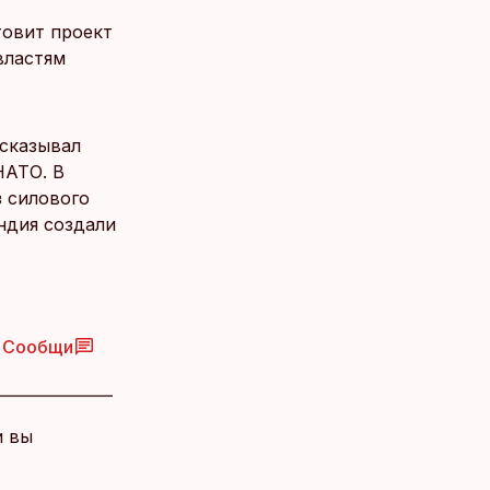
товит проект
властям
сказывал
НАТО. В
з силового
ндия создали
Сообщи
и вы