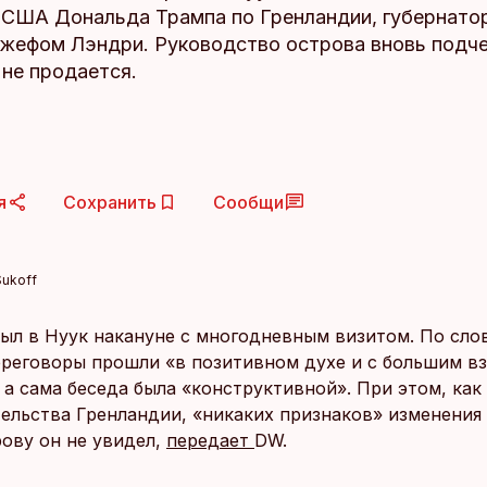
 США Дональда Трампа по Гренландии, губернато
жефом Лэндри. Руководство острова вновь подче
 не продается.
я
Сохранить
Сообщи
Sukoff
ыл в Нуук накануне с многодневным визитом. По сло
ереговоры прошли «в позитивном духе и с большим 
 а сама беседа была «конструктивной». При этом, как
тельства Гренландии, «никаких признаков» изменения
ову он не увидел,
передает
DW.