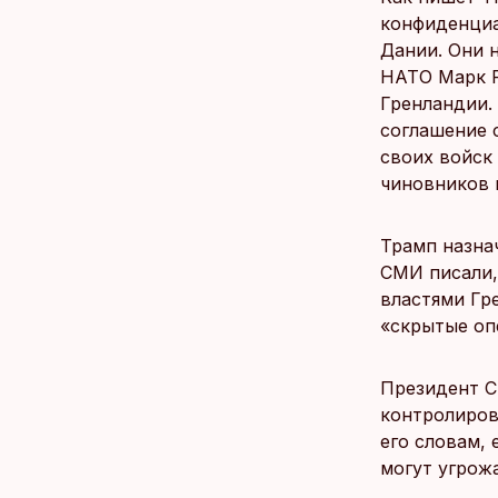
конфиденциа
Дании. Они н
НАТО Марк Р
Гренландии.
соглашение 
своих войск 
чиновников 
Трамп назна
СМИ писали,
властями Гр
«скрытые оп
Президент С
контролиров
его словам,
могут угрожа