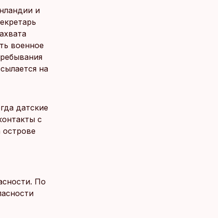
нландии и
секретарь
ахвата
ть военное
пребывания
ссылается на
огда датские
контакты с
а острове
асности. По
пасности