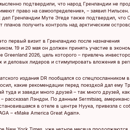
ысленно подтвердили, что народ Гренландии не прод
имеют право на самоопределение», – заявил Нильсен
 дел Гренландии Муте Эгеде также подтвердил, что 
от планов получить контроль над арктическим остров
это первый визит в Гренландию после назначения
иком. 19 и 20 мая он должен принять участие в экон
e Greenland 2026, цель которого – привлечь инвесторо
х и деловых лидеров и стимулировать вложения в рег
атского издания DR пообщался со спецпосланником в
росил, какие рекомендации перед поездкой дал ему Т
ай туда и заведи много друзей – так много друзей, ка
– рассказал Лэндри. По данным Sermitsiaq, американс
становившаяся в отеле в центре Нуука, привезла с со
GA – «Make America Great Again».
he New York Times, уже четыре месяца продолжаются