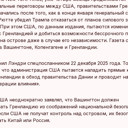
льные переговоры между США, правительствами Гре
ачались после того, как в конце января генеральный 
ютте убедил Трампа отказаться от планов силового з
 При этом США, по данным издания, пытаются измени
с Гренландией и добиться возможности бессрочного 
на острове даже в случае его независимости. Газета 
в Вашингтоне, Копенгагене и Гренландии.
чил Лэндри спецпосланником 22 декабря 2025 года. Т
 что администрация США пытается наладить прямые 
енландии в обход правительства Дании и проводит н
ерации влияния».
ША неоднократно заявлял, что Вашингтон должен
ать Гренландию из соображений национальной безоп
 если США не получат контроль над островом, их безо
ть Китай или Россия.