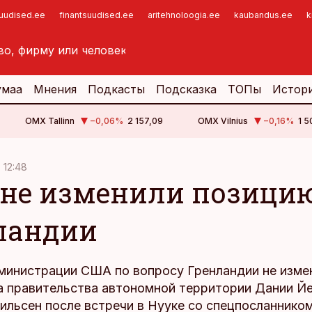
suudised.ee
finantsuudised.ee
aritehnoloogia.ee
kaubandus.ee
k
умаа
Мнения
Подкасты
Подсказка
ТОПы
Истор
OMX Tallinn
−0,06
%
2 157,09
OMX Vilnius
−0,16
%
1 5
, 12:48
не изменили позицию
ландии
министрации США по вопросу Гренландии не изме
ва правительства автономной территории Дании Й
ильсен после встречи в Нууке со спецпосланнико