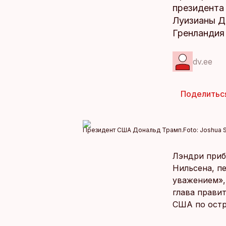
президента
Луизианы Д
Гренландия
dv.ee
Поделитьс
Президент США Дональд Трамп.
Foto:
Joshua 
Лэндри приб
Нильсена, п
уважением»,
глава прави
США по остр