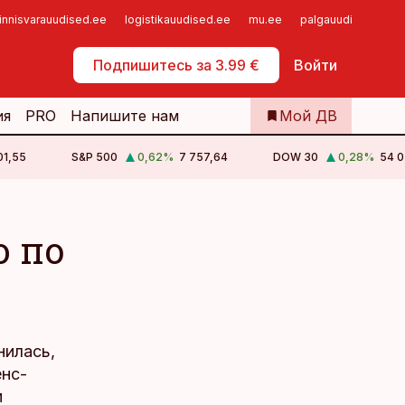
innisvarauudised.ee
logistikauudised.ee
mu.ee
palgauudised.ee
Самообслуживание
Подпишитесь за 3.99 €
Войти
ия
PRO
Напишите нам
Мой ДВ
01,55
S&P 500
0,62
%
7 757,64
DOW 30
0,28
%
54 0
 по
нилась,
енс-
м