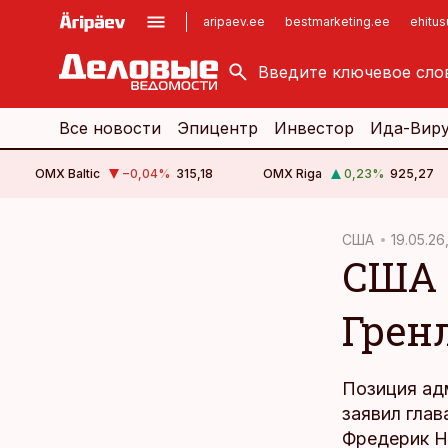
aripaev.ee
bestmarketing.ee
ehitu
kinnisvarauudised.ee
imelineajalugu.ee
logistikauudised.ee
imelineteadus.ee
Все новости
Эпицентр
Инвестор
Ида-Вир
OMX Baltic
−0,04
%
315,18
OMX Riga
0,23
%
925,27
cebook
cebook
США
19.05.26
США 
Twitter)
Twitter)
kedIn
kedIn
Грен
ail
ail
k
k
Позиция ад
заявил гла
Фредерик Н