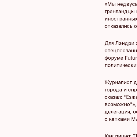
«Мы недвусм
гренландцы 
иностранных
отказались 
Для Лэндри 
спецпосланн
форуме Futur
политически
Журналист д
города и сп
сказал: "Езж
возможно"», 
делегация, о
с кепками MA
Как пишет T