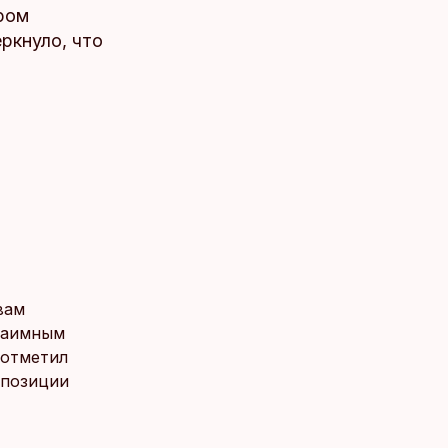
ром
ркнуло, что
вам
взаимным
 отметил
 позиции