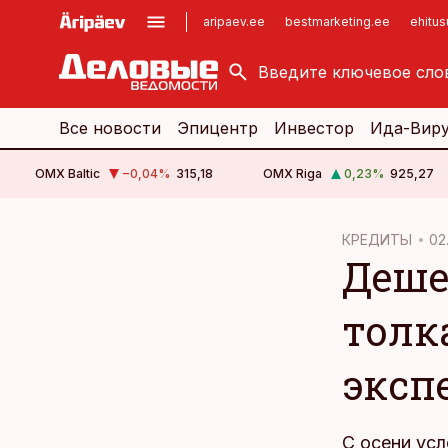
aripaev.ee
bestmarketing.ee
ehitu
kinnisvarauudised.ee
imelineajalugu.ee
logistikauudised.ee
imelineteadus.ee
Все новости
Эпицентр
Инвестор
Ида-Вир
OMX Baltic
−0,04
%
315,18
OMX Riga
0,23
%
925,27
cebook
КРЕДИТЫ
02
Деше
Twitter)
kedIn
толк
ail
эксп
k
С осени усл