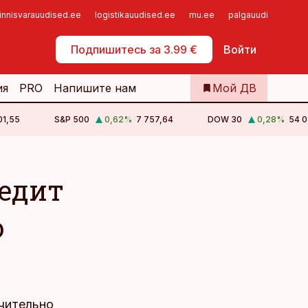
innisvarauudised.ee
logistikauudised.ee
mu.ee
palgauudised.ee
Самообслуживание
Подпишитесь за 3.99 €
Войти
ия
PRO
Напишите нам
Мой ДВ
01,55
S&P 500
0,62
%
7 757,64
DOW 30
0,28
%
54 0
едит
о
х
ачительно