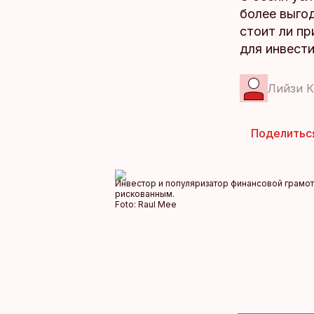
более выго
стоит ли пр
для инвест
Лийзи К
Поделитьс
Инвестор и популяризатор финансовой грамот
рискованным.
Foto:
Raul Mee