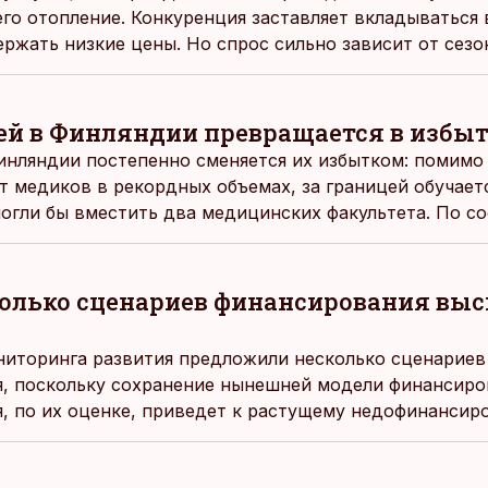
 его отопление. Конкуренция заставляет вкладываться
ержать низкие цены. Но спрос сильно зависит от сезо
оисходят на границе.
ей в Финляндии превращается в избы
инляндии постепенно сменяется их избытком: помимо 
т медиков в рекордных объемах, за границей обучает
могли бы вместить два медицинских факультета. По со
зированных в стране врачей окончили иностранные в
колько сценариев финансирования вы
ниторинга развития предложили несколько сценариев
, поскольку сохранение нынешней модели финансиро
, по их оценке, приведет к растущему недофинанси
ет
rus.err.ee.