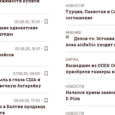
вижимости купили
НОВОСТИ
Турция, Пакистан и 
соглашение
05.08.26, 15:43
шие адвокатские
MНЕНИЯ
денды
Делов-то: Эстония
пока airBaltic уходит 
05.08.26, 16:41
рейсов
БИРЖА
Вышедшие из ОПЕК О
приобрели танкеры на
07.08.26, 06:00
ыль в глаза США и
 вечную батарейку
НОВОСТИ
Начался прием заяво
E-Piim
06.08.26, 17:34
о в Балтии продавца
тв
НОВОСТИ