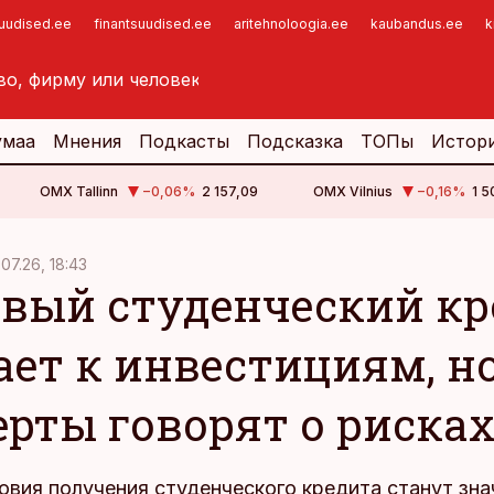
suudised.ee
finantsuudised.ee
aritehnoloogia.ee
kaubandus.ee
k
умаа
Мнения
Подкасты
Подсказка
ТОПы
Истор
OMX Tallinn
−0,06
%
2 157,09
OMX Vilnius
−0,16
%
1 5
.07.26, 18:43
вый студенческий кр
ает к инвестициям, н
ерты говорят о риска
овия получения студенческого кредита станут зн