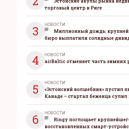
2
Эстонские акулы рынка нед
торговый центр в Риге
НОВОСТИ
3
Миллионный дождь: крупней
бюро выплатили солидные диви
НОВОСТИ
4
airBaltic отменяет часть зимних 
НОВОСТИ
5
«Эстонский волшебник» пустил п
Канаде – стартап беженца сулил
НОВОСТИ
6
Ringy поглощает крупнейшег
восстановленных смарт-устройс