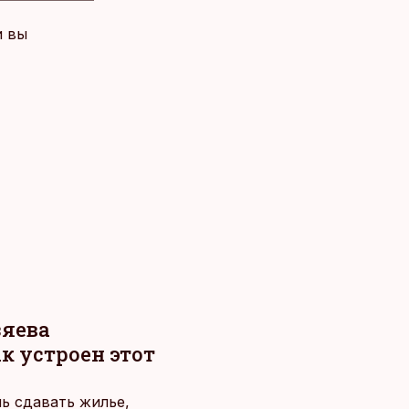
и вы
зяева
к устроен этот
ь сдавать жилье,