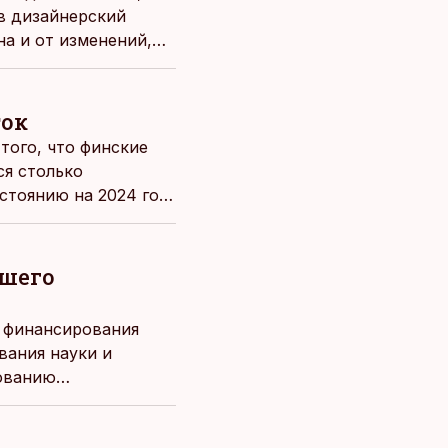
 в дизайнерский
на и от изменений,
ток
того, что финские
ся столько
стоянию на 2024 год,
узы.
сшего
 финансирования
вания науки и
рованию