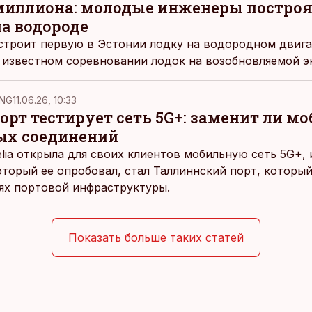
миллиона: молодые инженеры построя
на водороде
строит первую в Эстонии лодку на водородном двига
 известном соревновании лодок на возобновляемой э
NG
11.06.26, 10:33
рт тестирует сеть 5G+: заменит ли м
ых соединений
elia открыла для своих клиентов мобильную сеть 5G+,
оторый ее опробовал, стал Таллиннский порт, которы
ях портовой инфраструктуры.
Показать больше таких статей