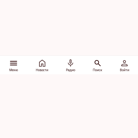
Меню
Новости
Радио
Поиск
Войти
Vana-Lõuna 39/1, 19094 Tallinn
(+372) 667 0111
dv@aripaev.ee