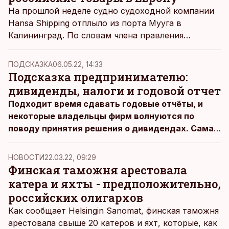
На прошлой неделе судно судоходной компании
Hansa Shipping отплыло из порта Мууга в
Калининград. По словам члена правления
компании и одного из владельцев Антса Ратаса,
предприятие практически не перевозит товары
ПОДСКАЗКА
06.05.22, 14:33
между Эстонией и Россией, пишет
Äripäev
.
Подсказка предпринимателю:
дивиденды, налоги и годовой отчет
Подходит время сдавать годовые отчёты, и
некоторые владельцы фирм волнуются по
поводу принятия решения о дивидендах. Самая
распространённая проблема в этой связи: как
быть в ситуации, если прибыль есть, а денег на
НОВОСТИ
22.03.22, 09:29
выплату дивидендов пока нет - стоит всё же
Финская таможня арестовала
принимать решение об их выплате или не
катера и яхты - предположительно,
стоит? Не «выстрелит» ли такое решение в
российских олигархов
смысле налогообложения? Ситуацию разбирает
Как сообщает Helsingin Sanomat, финская таможня
доктор экономических наук, научный
арестовала свыше 20 катеров и яхт, которые, как
руководитель бухгалтерского клуба „Кардис“