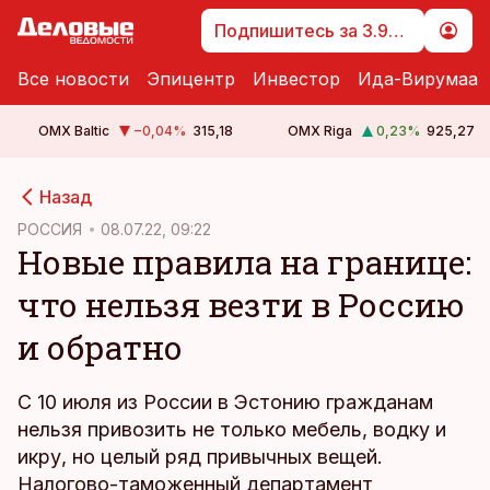
Подпишитесь за 3.99 €
Все новости
Эпицентр
Инвестор
Ида-Вирумаа
OMX Baltic
−0,04
%
315,18
OMX Riga
0,23
%
925,27
cebook
Назад
Twitter)
РОССИЯ
08.07.22, 09:22
Новые правила на границе:
kedIn
что нельзя везти в Россию
ail
и обратно
k
С 10 июля из России в Эстонию гражданам
нельзя привозить не только мебель, водку и
икру, но целый ряд привычных вещей.
Налогово-таможенный департамент