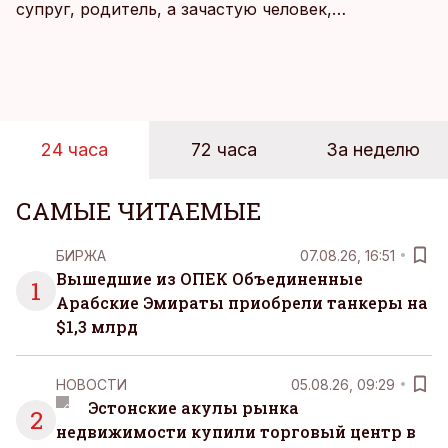
супруг, родитель, а зачастую человек,
совмещающий еще множество других ролей.
Рабочие дни наполнены решениями,
ответственностью, встречами и бесконечным
потоком информации, и даже в свободное время
эти роли часто продолжают сопровождать
24 часа
72 часа
За неделю
человека. Поэтому от отдыха все чаще ждут не
множества занятий или вариантов выбора. Все
чаще люди ищут возможность просто быть здесь
САМЫЕ ЧИТАЕМЫЕ
и сейчас — без необходимости все
организовывать, планировать и за все отвечать
БИРЖА
07.08.26, 16:51
самостоятельно.
Вышедшие из ОПЕК Объединенные
1
Арабские Эмираты приобрели танкеры на
$1,3 млрд
НОВОСТИ
05.08.26, 09:29
Эстонские акулы рынка
2
недвижимости купили торговый центр в