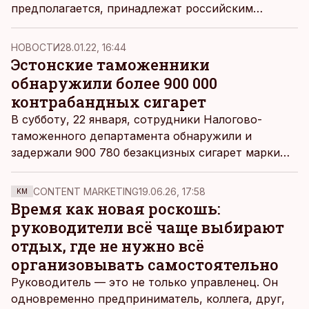
предполагается, принадлежат российским
Владимир Вайнгорт.
олигархам и связанным с ними компаниям.
НОВОСТИ
28.01.22, 16:44
Эстонские таможенники
обнаружили более 900 000
контрабандных сигарет
В субботу, 22 января, сотрудники Налогово-
таможенного департамента обнаружили и
задержали 900 780 безакцизных сигарет марки
«SENATOR», сообщает пресс-служба НТД.
CONTENT MARKETING
19.06.26, 17:58
KM
Время как новая роскошь:
руководители всё чаще выбирают
отдых, где не нужно всё
организовывать самостоятельно
Руководитель — это не только управленец. Он
одновременно предприниматель, коллега, друг,