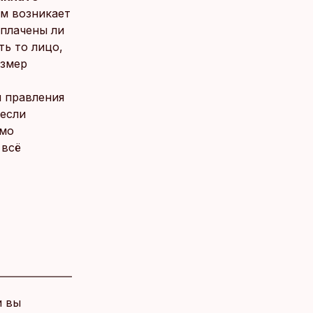
м возникает
уплачены ли
ть то лицо,
азмер
 правления
 если
имо
 всё
и вы