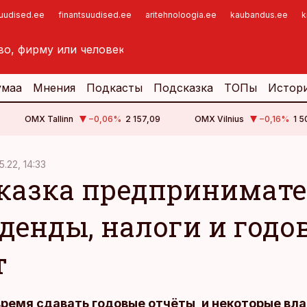
suudised.ee
finantsuudised.ee
aritehnoloogia.ee
kaubandus.ee
k
умаа
Мнения
Подкасты
Подсказка
ТОПы
Истор
OMX Tallinn
−0,06
%
2 157,09
OMX Vilnius
−0,16
%
1 5
5.22, 14:33
казка предпринимате
денды, налоги и годо
т
ремя сдавать годовые отчёты, и некоторые вл