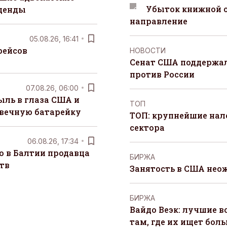
Убыток книжной с
денды
направление
05.08.26, 16:41
рейсов
НОВОСТИ
Сенат США поддержал
против России
07.08.26, 06:00
ыль в глаза США и
ТОП
 вечную батарейку
ТОП: крупнейшие на
сектора
06.08.26, 17:34
о в Балтии продавца
БИРЖА
тв
Занятость в США нео
БИРЖА
Вайдо Веэк: лучшие в
там, где их ищет бол