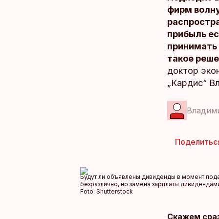
фирм волну
распростра
прибыль ес
принимать 
такое реше
доктор экон
„Кардис“ В
Владим
Поделитьс
Будут ли объявлены дивиденды в момент пода
безразлично, но замена зарплаты дивидендами
Foto:
Shutterstock
Скажем сраз