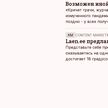
Возможен иной
«Кричат грачи, журча
измученного пандеми
поздно - у всех полу
двадцатый год или и
на возможные прошл
KM
CONTENT MARKETI
Laen.ee предлаг
Представьте себе пр
оказываетесь на одн
достигает 18 градус
берет, и без долгих 