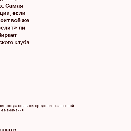
х. Самая
ции, если
тоит всё же
релит» ли
бирает
ского клуба
ее, когда появятся средства - налоговой
 ее внимания.
ыплате