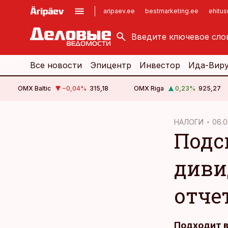
aripaev.ee
bestmarketing.ee
ehitu
kinnisvarauudised.ee
imelineajalugu.ee
logistikauudised.ee
imelineteadus.ee
Все новости
Эпицентр
Инвестор
Ида-Вир
OMX Baltic
−0,04
%
315,18
OMX Riga
0,23
%
925,27
cebook
НАЛОГИ
06.0
Подс
Twitter)
kedIn
диви
ail
отче
k
Подходит в