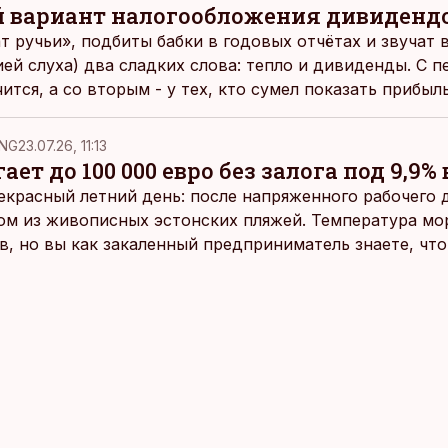
 вариант налогообложения дивиденд
т ручьи», подбиты бабки в годовых отчётах и звучат в
ей слуха) два сладких слова: тепло и дивиденды. С п
чится, а со вторым - у тех, кто сумел показать прибыл
меет нераспределённую прибыль прошлых лет (даже 
огодние убытки).
NG
23.07.26, 11:13
ает до 100 000 евро без залога под 9,9% 
екрасный летний день: после напряженного рабочего д
ом из живописных эстонских пляжей. Температура мо
ов, но вы как закаленный предприниматель знаете, чт
раздумий бросаетесь в воду.