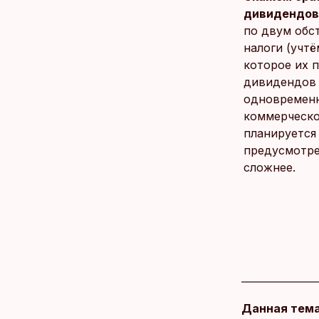
дивидендов 
по двум обс
налоги (учтё
которое их п
дивидендов 
одновременн
коммерческо
планируется
предусмотре
сложнее.
Данная тема