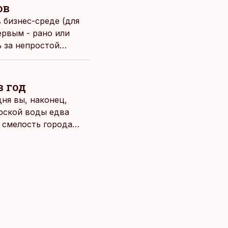
ов
 бизнес-среде (для
ервым - рано или
ь за непростой
после уменьшения её
в год
ня вы, наконец,
рской воды едва
о смелость города