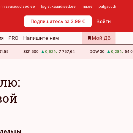
innisvarauudised.ee
logistikauudised.ee
mu.ee
palgauudised.ee
Самообслуживание
Подпишитесь за 3.99 €
Войти
ия
PRO
Напишите нам
Мой ДВ
01,55
S&P 500
0,62
%
7 757,64
DOW 30
0,28
%
54 0
лю:
вой
адельцы