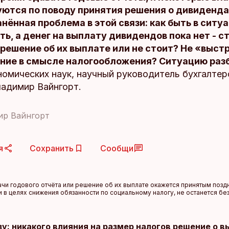
ются по поводу принятия решения о дивиденда
нённая проблема в этой связи: как быть в ситуа
ть, а денег на выплату дивидендов пока нет - с
решение об их выплате или не стоит? Не «выст
ние в смысле налогообложения? Ситуацию раз
омических наук, научный руководитель бухгалтер
ладимир Вайнгорт.
ир Вайнгорт
я
Сохранить
Сообщи
чи годового отчёта или решение об их выплате окажется принятым поздн
 в целях снижения обязанности по социальному налогу, не останется без
у: никакого влияния на размер налогов решение о в