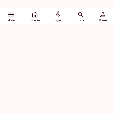
Меню
Новости
Радио
Поиск
Войти
Vana-Lõuna 39/1, 19094 Tallinn
(+372) 667 0111
dv@aripaev.ee
Подписаться
Об Äripäev
Реклама
Контакт
Права на
Кодекс журналистской
использование
этики