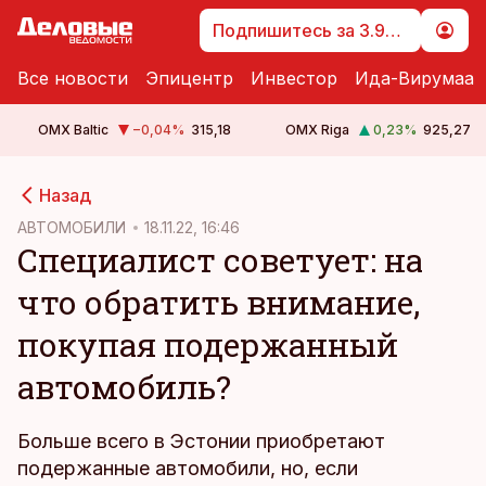
Подпишитесь за 3.99 €
Все новости
Эпицентр
Инвестор
Ида-Вирумаа
OMX Baltic
−0,04
%
315,18
OMX Riga
0,23
%
925,27
cebook
Назад
Twitter)
АВТОМОБИЛИ
18.11.22, 16:46
Специалист советует: на
kedIn
что обратить внимание,
ail
покупая подержанный
k
автомобиль?
Больше всего в Эстонии приобретают
подержанные автомобили, но, если