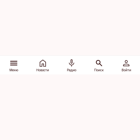
Меню
Новости
Радио
Поиск
Войти
Vana-Lõuna 39/1, 19094 Tallinn
(+372) 667 0111
dv@aripaev.ee