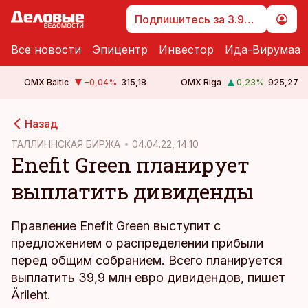
Подпишитесь за 3.99 €
Все новости
Эпицентр
Инвестор
Ида-Вирумаа
OMX Baltic
−0,04
%
315,18
OMX Riga
0,23
%
925,27
cebook
Назад
Twitter)
ТАЛЛИННСКАЯ БИРЖА
04.04.22, 14:10
Enefit Green планирует
kedIn
выплатить дивиденды
ail
k
Правление Enefit Green выступит с
предложением о распределении прибыли
перед общим собранием. Всего планируется
выплатить 39,9 млн евро дивидендов, пишет
Ärileht
.