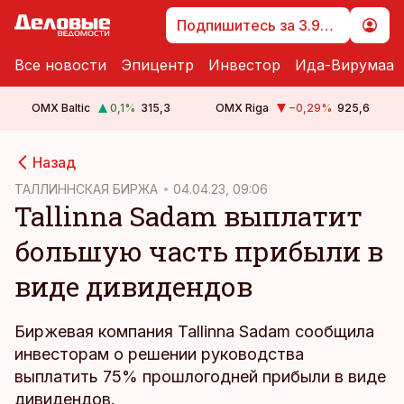
Подпишитесь за 3.99 €
Все новости
Эпицентр
Инвестор
Ида-Вирумаа
OMX Baltic
0,1
%
315,3
OMX Riga
−0,29
%
925,6
cebook
Назад
Twitter)
ТАЛЛИННСКАЯ БИРЖА
04.04.23, 09:06
Tallinna Sadam выплатит
kedIn
большую часть прибыли в
ail
виде дивидендов
k
Биржевая компания Tallinna Sadam сообщила
инвесторам о решении руководства
выплатить 75% прошлогодней прибыли в виде
дивидендов.