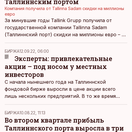
Таллиннским портом
Компания получила от Tallinna Sadam скидки на миллионы
евро
За минувшие годы Tallink Grupp получила от
государственной компании Tallinna Sadam
(Таллиннский порт) скидки на миллионы евро – а
все благодаря особым договоренностям по
поводу портовых сборов, о которых не знали
БИРЖА
12.09.22, 06:00
конкуренты.
Эксперты: привлекательные
акции – под носом у местных
инвесторов
С начала нынешнего года на Таллиннской
фондовой бирже выросли в цене акции всего
лишь нескольких предприятий. В то же время
целый ряд биржевых компаний, стоимость акций
которых за последние месяцы снизилась,
БИРЖА
10.08.22, 11:13
продемонстрировал хорошие финансовые
Во втором квартале прибыль
результаты даже в условиях кризиса.
Таллиннского порта выросла в три