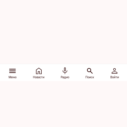
Меню
Новости
Радио
Поиск
Войти
Vana-Lõuna 39/1, 19094 Tallinn
(+372) 667 0111