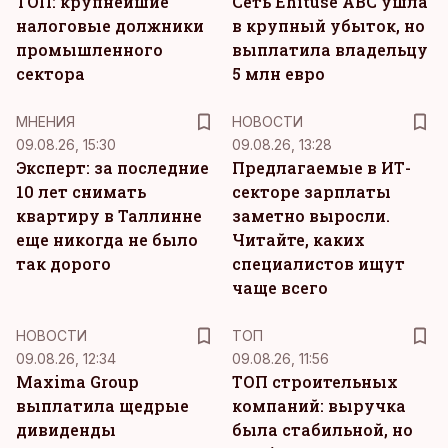
ТОП: крупнейшие
Сеть Ehituse ABC ушла
налоговые должники
в крупный убыток, но
промышленного
выплатила владельцу
сектора
5 млн евро
MНЕНИЯ
НОВОСТИ
09.08.26, 15:30
09.08.26, 13:28
Эксперт: за последние
Предлагаемые в ИТ-
10 лет снимать
секторе зарплаты
квартиру в Таллинне
заметно выросли.
еще никогда не было
Читайте, каких
так дорого
специалистов ищут
чаще всего
НОВОСТИ
ТОП
09.08.26, 12:34
09.08.26, 11:56
Maxima Group
ТОП строительных
выплатила щедрые
компаний: выручка
дивиденды
была стабильной, но