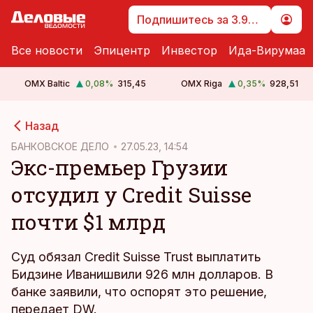
Подпишитесь за 3.99 €
Все новости
Эпицентр
Инвестор
Ида-Вирумаа
OMX Baltic
0,08
%
315,45
OMX Riga
0,35
%
928,51
cebook
cebook
Назад
Twitter)
Twitter)
БАНКОВСКОЕ ДЕЛО
27.05.23, 14:54
Экс-премьер Грузии
kedIn
kedIn
отсудил у Credit Suisse
ail
ail
почти $1 млрд
k
k
Суд обязал Credit Suisse Trust выплатить
Бидзине Иванишвили 926 млн долларов. В
банке заявили, что оспорят это решение,
передает
DW.