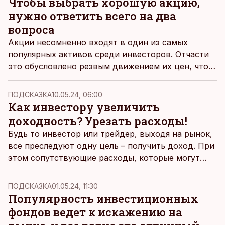
Чтобы выбрать хорошую акцию,
нужно ответить всего на два
вопроса
Акции несомненно входят в один из самых
популярных активов среди инвесторов. Отчасти
это обусловлено резвым движением их цен, что
может создавать впечатление быстрого и легкого
обогащения на рынке акций. Но спешу вас
ПОДСКАЗКА
10.05.24, 06:00
разочаровать: относиться к бирже как к казино –
Как инвестору увеличить
себе дороже, пишет биржевой редактор Дмитрий
доходность? Урезать расходы!
Фефилов.
Будь то инвестор или трейдер, выходя на рынок,
все преследуют одну цель – получить доход. При
этом сопутствующие расходы, которые могут
иметь весьма существенное влияние на
финальный результат, зачастую не учитывают или
ПОДСКАЗКА
01.05.24, 11:30
даже намеренно игнорируют.
Популярность инвестиционных
фондов ведет к искажению на