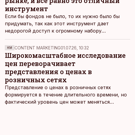
рынке, и все равно это отличный
инструмент
Если бы фондов не было, то их нужно было бы
придумать, так как этот инструмент дает
недорогой доступ к огромному набору
возможностей и автоматизирует важные аспекты
инвестирования. О растущей популярности
CONTENT MARKETING
01.07.26, 10:32
KM
фондов говорит и их влияние на рынки, что порой
Широкомасштабное исследование
даже приводит к определенному искажению.
цен переворачивает
представления о ценах в
розничных сетях
Представление о ценах в розничных сетях
формируется в течение длительного времени, но
фактический уровень цен может меняться
быстрее, чем устоявшийся имидж сетей
магазинов. Масштабное исследование цен,
проведенное в апреле, проливает свет на
реальную картину уровня цен в крупнейших