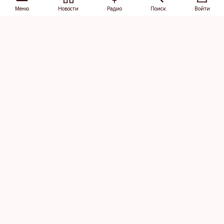
Меню
Новости
Радио
Поиск
Войти
Vana-Lõuna 39/1, 19094 Tallinn
(+372) 667 0111
dv@aripaev.ee
Подписаться
Об Äripäev
Реклама
Контакт
Права на
Кодекс журналистской
использование
этики
контента
Общие условия
Политика
конфиденциальности