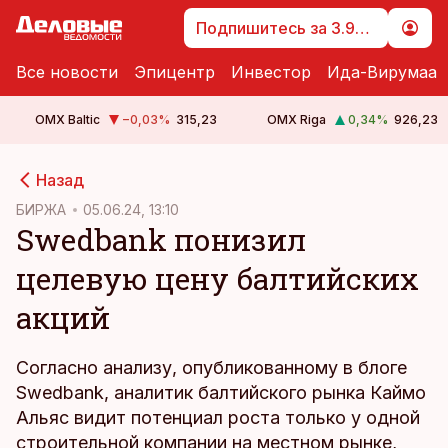
Подпишитесь за 3.99 €
Все новости
Эпицентр
Инвестор
Ида-Вирумаа
OMX Baltic
−0,03
%
315,23
OMX Riga
0,34
%
926,23
cebook
Назад
Twitter)
БИРЖА
05.06.24, 13:10
Swedbank понизил
kedIn
целевую цену балтийских
ail
акций
k
Согласно анализу, опубликованному в блоге
Swedbank, аналитик балтийского рынка Каймо
Альяс видит потенциал роста только у одной
строительной компании на местном рынке,