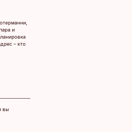
Ротерманни,
пара и
планировка
дрес – кто
и вы