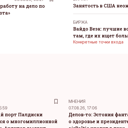
Занятость в США нео
работу на дело по
юта»
БИРЖА
Вайдо Веэк: лучшие в
там, где их ищет бол
Конкретные точки входа
MНЕНИЯ
5:59
07.08.26, 17:06
й порт Палдиски
Делов-то: Эстония фан
ся о многомиллионной
о здоровье и президенте