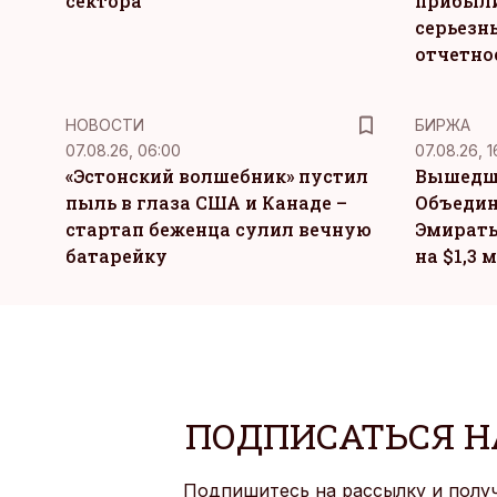
сектора
прибыли
серьезн
отчетно
НОВОСТИ
БИРЖА
07.08.26, 06:00
07.08.26, 1
«Эстонский волшебник» пустил
Вышедш
пыль в глаза США и Канаде –
Объедин
стартап беженца сулил вечную
Эмираты
батарейку
на $1,3 
ПОДПИСАТЬСЯ Н
Подпишитесь на рассылку и полу