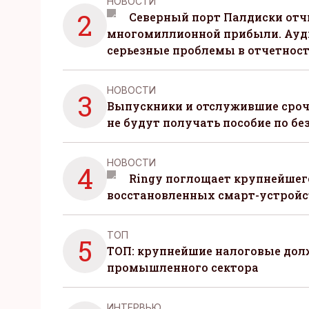
НОВОСТИ
2
Северный порт Палдиски отч
многомиллионной прибыли. Ауд
серьезные проблемы в отчетнос
НОВОСТИ
3
Выпускники и отслужившие сро
не будут получать пособие по бе
НОВОСТИ
4
Ringy поглощает крупнейшег
восстановленных смарт-устройс
ТОП
5
ТОП: крупнейшие налоговые до
промышленного сектора
ИНТЕРВЬЮ