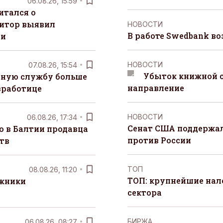
06.08.26, 15:59
итался о
итор выявил
НОВОСТИ
В работе Swedbank в
ти
НОВОСТИ
07.08.26, 15:54
Убыток книжной с
чную службу больше
направление
зработице
НОВОСТИ
06.08.26, 17:34
Сенат США поддержал
о в Балтии продавца
против России
тв
ТОП
08.08.26, 11:20
ТОП: крупнейшие на
лжники
сектора
БИРЖА
06.08.26, 08:27