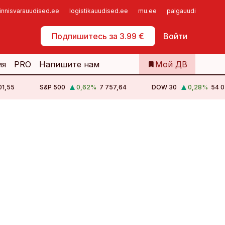
innisvarauudised.ee
logistikauudised.ee
mu.ee
palgauudised.ee
Самообслуживание
Подпишитесь за 3.99 €
Войти
ия
PRO
Напишите нам
Мой ДВ
01,55
S&P 500
0,62
%
7 757,64
DOW 30
0,28
%
54 0
ralla