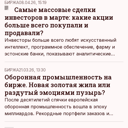
БИРЖА
08.04.26, 15:19
Самые массовые сделки
инвесторов в марте: какие акции
больше всего покупали и
продавали?
Инвесторы больше всего любят искусственный
интеллект, программное обеспечение, фарму и
эстонские банки, показывают аналитические
отчеты последних.
БИРЖА
21.03.26, 13:30
Оборонная промышленность на
бирже. Новая золотая жила или
раздутый эмоциями пузырь?
После десятилетий спячки европейская
оборонная промышленность вошла в эпоху
миллиардов. Рекордные портфели заказов и
перевооружение государств подняли акции до
уровней, характерных для технологических