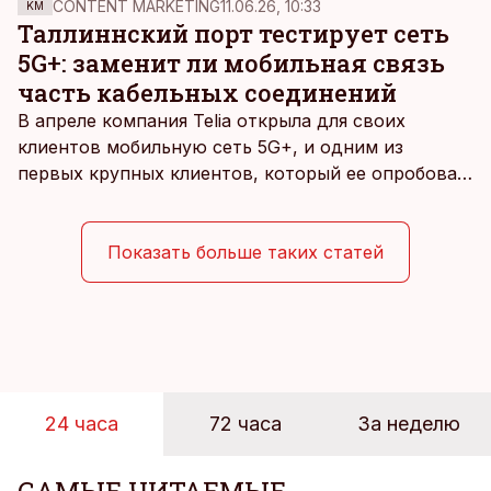
CONTENT MARKETING
11.06.26, 10:33
KM
гигантов, поставив инвесторов перед выбором:
Таллиннский порт тестирует сеть
запрыгивать в уходящий поезд или опасаться
5G+: заменит ли мобильная связь
болезненной коррекции.
часть кабельных соединений
В апреле компания Telia открыла для своих
клиентов мобильную сеть 5G+, и одним из
первых крупных клиентов, который ее опробовал,
стал Таллиннский порт, который тестировал
новую технологию в условиях портовой
инфраструктуры.
Показать больше таких статей
24 часа
72 часа
За неделю