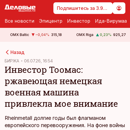
Подпишитесь за 3.99 €
Все новости
Эпицентр
Инвестор
Ида-Вирумаа
OMX Baltic
−0,04
%
315,18
OMX Riga
0,23
%
925,27
cebook
Назад
Twitter)
БИРЖА
06.07.26, 16:54
Инвестор Тоомас:
kedIn
ржавеющая немецкая
ail
военная машина
k
привлекла мое внимание
Rheinmetall долгие годы был флагманом
европейского перевооружения. На фоне войны