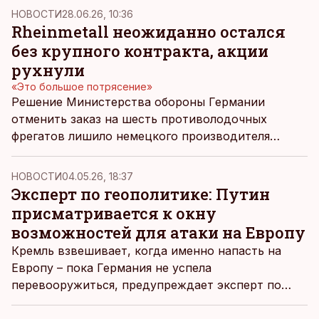
НОВОСТИ
28.06.26, 10:36
Rheinmetall неожиданно остался
без крупного контракта, акции
рухнули
«Это большое потрясение»
Решение Министерства обороны Германии
отменить заказ на шесть противолодочных
фрегатов лишило немецкого производителя
вооружений Rheinmetall контракта на 15 млрд
евро и на этой неделе нанесло сильный удар по
НОВОСТИ
04.05.26, 18:37
акциям компании.
Эксперт по геополитике: Путин
присматривается к окну
возможностей для атаки на Европу
Кремль взвешивает, когда именно напасть на
Европу – пока Германия не успела
перевооружиться, предупреждает эксперт по
геополитике Иван Крастев.