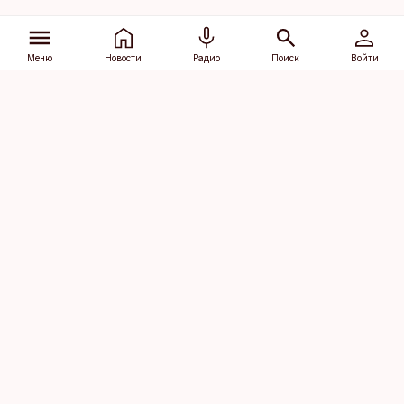
Меню
Новости
Радио
Поиск
Войти
Vana-Lõuna 39/1, 19094 Tallinn
(+372) 667 0111
dv@aripaev.ee
Подписаться
Об Äripäev
Реклама
Контакт
Права на
Кодекс журналистской
использование
этики
контента