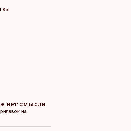
и вы
ше нет смысла
прилавок на