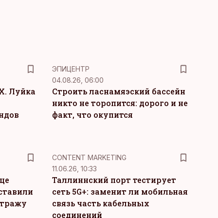
ЭПИЦЕНТР
04.08.26, 06:00
Х. Луйка
Строить ласнамяэский бассейн
никто не торопится: дорого и не
ндов
факт, что окупится
KM
CONTENT MARKETING
11.06.26, 10:33
це
Таллиннский порт тестирует
ставили
сеть 5G+: заменит ли мобильная
стражу
связь часть кабельных
соединений