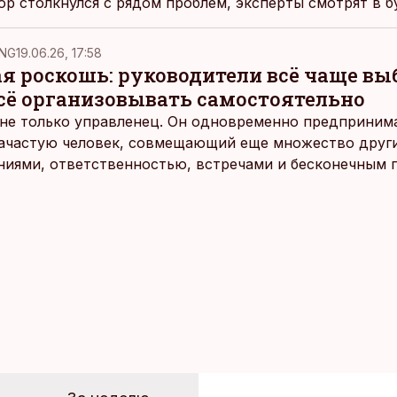
ор столкнулся с рядом проблем, эксперты смотрят в 
NG
19.06.26, 17:58
ая роскошь: руководители всё чаще в
всё организовывать самостоятельно
не только управленец. Он одновременно предпринимат
 зачастую человек, совмещающий еще множество други
ниями, ответственностью, встречами и бесконечным 
время эти роли часто продолжают сопровождать чело
т не множества занятий или вариантов выбора. Все 
быть здесь и сейчас — без необходимости все органи
 отвечать самостоятельно.