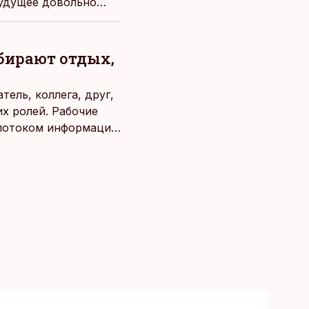
будущее довольно
ыбирают отдых,
ель, коллега, друг,
х ролей. Рабочие
потоком информации,
века. Поэтому от
чаще люди ищут
зовывать,