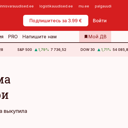
innisvarauudised.ee
logistikauudised.ee
mu.ee
palgauudised.ee
Самообслуживание
Подпишитесь за 3.99 €
Войти
ия
PRO
Напишите нам
Мой ДВ
28
S&P 500
1,79
%
7 736,52
DOW 30
1,71
%
54 085,
ма
ри
а выкупила