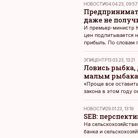
НОВОСТИ
04.04.23, 09:57
Предпринимате
даже не получ
И премьер-министр К
цен подпитывается н
прибыль. По словам 
даже не вышли в нол
ЭПИЦЕНТР
13.03.23, 13:21
Ловись рыбка,
малым рыбака
«Проще все оставить 
закона в этом году 
НОВОСТИ
29.01.23, 13:19
SEB: перспект
На сельскохозяйстве
банка и сельскохозя