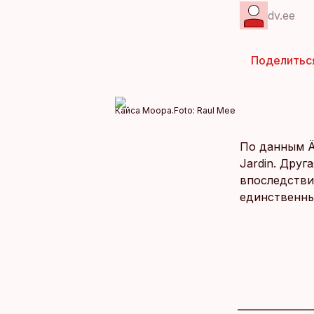
dv.ee
Поделитьс
Кайса Моора.
Foto:
Raul Mee
По данным Ä
Jardin. Друг
впоследстви
единственны