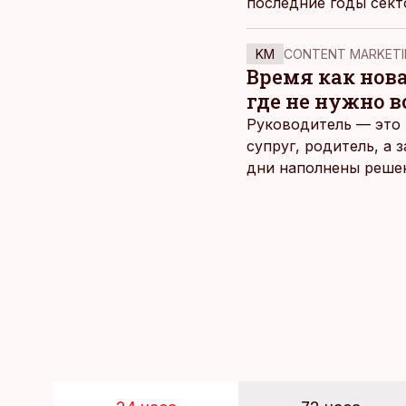
последние годы сект
оптимистично.
KM
CONTENT MARKETI
Время как нов
где не нужно 
Руководитель — это 
супруг, родитель, а
дни наполнены реше
и даже в свободное 
отдыха все чаще жду
возможность просто 
планировать и за все