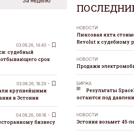
За неделю
ПОСЛЕДНИ
НОВОСТИ
Люксовая яхта стоимо
Revolut к судебному 
03.08.26, 14:40
си: судебный
 отбывающего срок
НОВОСТИ
Продажи электромоби
БИРЖА
03.08.26, 18:29
Результаты Space
тали крупнейшими
остаются под давлен
ания в Эстонии
НОВОСТИ
04.08.26, 08:18
Эстония возьмет 45-л
есторанному бизнесу