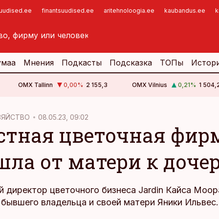
suudised.ee
finantsuudised.ee
aritehnoloogia.ee
kaubandus.ee
k
умаа
Мнения
Подкасты
Подсказка
ТОПы
Истор
OMX Tallinn
0,00
%
2 155,3
OMX Vilnius
0,21
%
1 504,
ЗЯЙСТВО
08.05.23, 09:02
стная цветочная фир
шла от матери к доче
й директор цветочного бизнеса Jardin Кайса Моор
 бывшего владельца и своей матери Яники Ильвес.