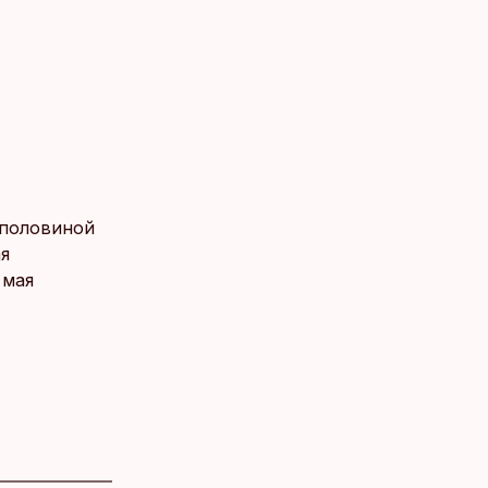
 половиной
ая
 мая