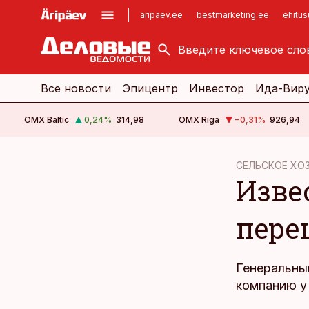
aripaev.ee
bestmarketing.ee
ehitu
kinnisvarauudised.ee
imelineajalugu.ee
logistikauudised.ee
imelineteadus.ee
Все новости
Эпицентр
Инвестор
Ида-Вир
OMX Baltic
0,24
%
314,98
OMX Riga
−0,31
%
926,94
cebook
СЕЛЬСКОЕ ХО
Изве
Twitter)
kedIn
пере
ail
k
Генеральны
компанию у