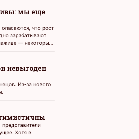
ивы: мы еще
 опасаются, что рост
рдно зарабатывают
 наживе — некоторые
он невыгоден
нецов. Из-за нового
м.
оптимистичны
, представители
ущее. Хотя в