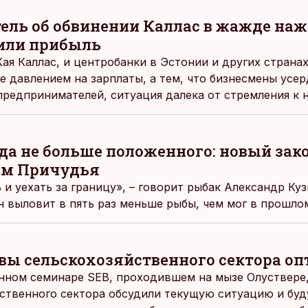
ль об обвинении Каллас в жажде наж
или прибыль
ая Каллас, и центробанки в Эстонии и других странах
е давлением на зарплаты, а тем, что бизнесмены усе
предпринимателей, ситуация далека от стремления к
ь.
 да не больше положенного: новый зак
м Причудья
и уехать за границу», – говорит рыбак Александр Куз
он выловит в пять раз меньше рыбы, чем мог в прошло
ивы сельскохозяйственного сектора 
нном семинаре SEB, проходившем на мызе Олуствере
йственного сектора обсудили текущую ситуацию и буд