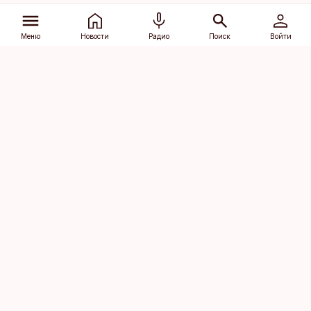
Меню
Новости
Радио
Поиск
Войти
Vana-Lõuna 39/1, 19094 Tallinn
(+372) 667 0111
dv@aripaev.ee
Подписаться
Об Äripäev
Реклама
Контакт
Права на
Кодекс журналистской
использование
этики
контента