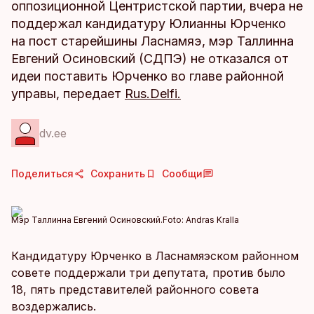
оппозиционной Центристской партии, вчера не
поддержал кандидатуру Юлианны Юрченко
на пост старейшины Ласнамяэ, мэр Таллинна
Евгений Осиновский (СДПЭ) не отказался от
идеи поставить Юрченко во главе районной
управы, передает
Rus.Delfi.
dv.ee
Поделиться
Сохранить
Сообщи
Мэр Таллинна Евгений Осиновский.
Foto:
Andras Kralla
Кандидатуру Юрченко в Ласнамяэском районном
совете поддержали три депутата, против было
18, пять представителей районного совета
воздержались.