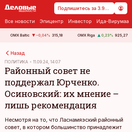
Подпишитесь за 3.99 €
Все новости
Эпицентр
Инвестор
Ида-Вирумаа
OMX Baltic
−0,04
%
315,18
OMX Riga
0,23
%
925,27
cebook
cebook
Назад
Twitter)
Twitter)
ПОЛИТИКА
11.09.24, 14:07
Районный совет не
kedIn
kedIn
поддержал Юрченко.
ail
ail
Осиновский: их мнение –
k
k
лишь рекомендация
Несмотря на то, что Ласнамяэский районный
совет, в котором большинство принадлежит