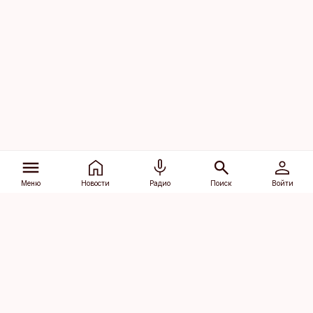
Меню
Новости
Радио
Поиск
Войти
Vana-Lõuna 39/1, 19094 Tallinn
(+372) 667 0111