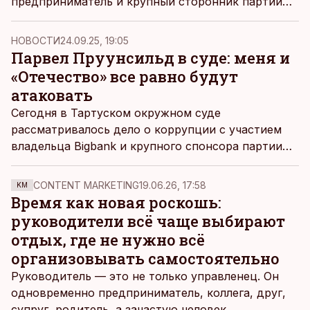
предприниматель и крупный сторонник партии
«Отечество» Парвел Пруунсильд о недвижимости
по адресу Куперьянови, 9. Телефонная запись
НОВОСТИ
24.09.25, 19:05
данного разговора вчера была представлена в
Парвел Пруунсильд в суде: меня и
суде.
«Отечество» все равно будут
атаковать
Сегодня в Тартуском окружном суде
рассматривалось дело о коррупции с участием
владельца Bigbank и крупного спонсора партии
«Отечество» Парвела Пруунсильда и бывшего
вице-мэра Тарту Прийта Хумала. В конце
CONTENT MARKETING
19.06.26, 17:58
KM
заседания с заявлением выступил Пруунсильд,
Время как новая роскошь:
который на протяжении всего процесса в
руководители всё чаще выбирают
уездном суде в основном молчал.
отдых, где не нужно всё
организовывать самостоятельно
Руководитель — это не только управленец. Он
одновременно предприниматель, коллега, друг,
супруг, родитель, а зачастую человек,