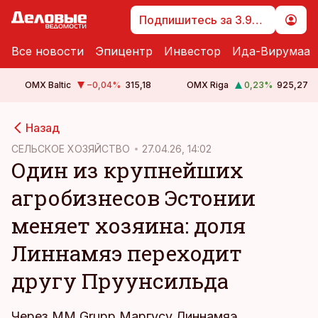
Подпишитесь за 3.99 €
Все новости
Эпицентр
Инвестор
Ида-Вирумаа
OMX Baltic
−0,04
%
315,18
OMX Riga
0,23
%
925,27
cebook
Назад
Twitter)
СЕЛЬСКОЕ ХОЗЯЙСТВО
27.04.26, 14:02
Один из крупнейших
kedIn
агробизнесов Эстонии
ail
меняет хозяина: доля
k
Линнамяэ переходит
другу Пруунсильда
Через MM Grupp Маргусу Линнамяэ