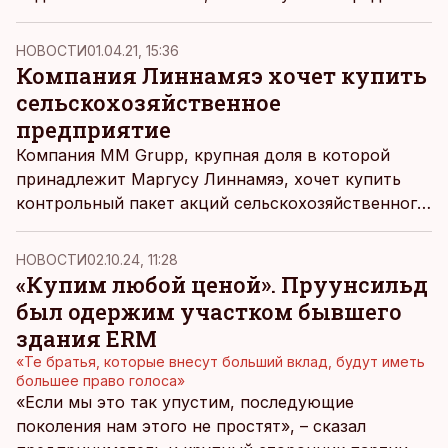
бизнес, на этот раз - логистический. «Деловые
ведомости» вспоминают, какие еще компании
НОВОСТИ
01.04.21, 15:36
принадлежат Линнамяэ, которого иногда
Компания Линнамяэ хочет купить
называют «единственным эстонским олигархом».
сельскохозяйственное
предприятие
Компания MM Grupp, крупная доля в которой
принадлежит Маргусу Линнамяэ, хочет купить
контрольный пакет акций сельскохозяйственного
предприятия Perevara AS.
НОВОСТИ
02.10.24, 11:28
«Купим любой ценой». Пруунсильд
был одержим участком бывшего
здания ERM
«Те братья, которые внесут больший вклад, будут иметь
большее право голоса»
«Если мы это так упустим, последующие
поколения нам этого не простят», – сказал