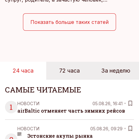
совмещающий еще множество других ролей.
Рабочие дни наполнены решениями,
ответственностью, встречами и бесконечным
Показать больше таких статей
потоком информации, и даже в свободное время
эти роли часто продолжают сопровождать
человека. Поэтому от отдыха все чаще ждут не
множества занятий или вариантов выбора. Все
чаще люди ищут возможность просто быть здесь
и сейчас — без необходимости все
24 часа
72 часа
За неделю
организовывать, планировать и за все отвечать
самостоятельно.
САМЫЕ ЧИТАЕМЫЕ
НОВОСТИ
05.08.26, 16:41
1
airBaltic отменяет часть зимних рейсов
НОВОСТИ
05.08.26, 09:29
Эстонские акулы рынка