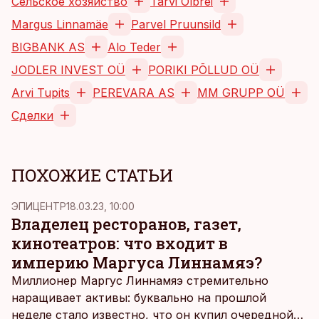
Сельское хозяйство
Tarvi Olbrei
Margus Linnamäe
Parvel Pruunsild
BIGBANK AS
Alo Teder
JODLER INVEST OÜ
PORIKI PÕLLUD OÜ
Arvi Tupits
PEREVARA AS
MM GRUPP OÜ
Сделки
ПОХОЖИЕ СТАТЬИ
ЭПИЦЕНТР
18.03.23, 10:00
Владелец ресторанов, газет,
кинотеатров: что входит в
империю Маргуса Линнамяэ?
Миллионер Маргус Линнамяэ стремительно
наращивает активы: буквально на прошлой
неделе стало известно, что он купил очередной