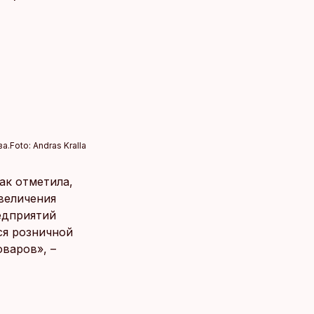
ва.
Foto:
Andras Kralla
ак отметила,
величения
едприятий
ся розничной
варов», –