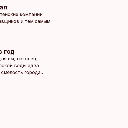
тая
опейские компании
тавщиков и тем самым
в год
ня вы, наконец,
рской воды едва
о смелость города