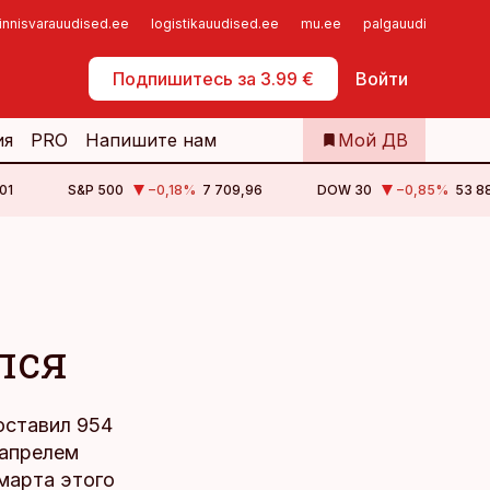
innisvarauudised.ee
logistikauudised.ee
mu.ee
palgauudised.ee
Самообслуживание
Подпишитесь за 3.99 €
Войти
ия
PRO
Напишите нам
Мой ДВ
01
S&P 500
−0,18
%
7 709,96
DOW 30
−0,85
%
53 88
лся
оставил 954
 апрелем
марта этого