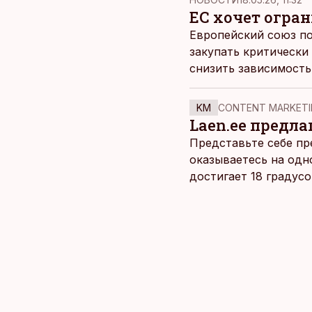
ЕС хочет огра
Европейский союз по
закупать критически
снизить зависимость 
KM
CONTENT MARKETI
Laen.ee предлаг
Представьте себе пр
оказываетесь на одн
достигает 18 градус
берет, и без долгих 