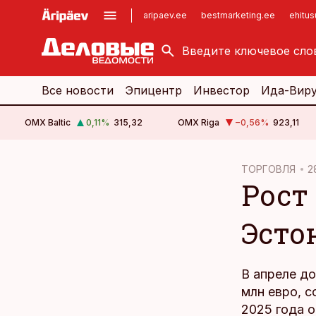
aripaev.ee
bestmarketing.ee
ehitu
kinnisvarauudised.ee
imelineajalugu.ee
logistikauudised.ee
imelineteadus.ee
Все новости
Эпицентр
Инвестор
Ида-Вир
OMX Baltic
0,11
%
315,32
OMX Riga
−0,56
%
923,11
cebook
ТОРГОВЛЯ
2
Рост
Twitter)
kedIn
Эсто
ail
k
В апреле д
млн евро, 
2025 года 