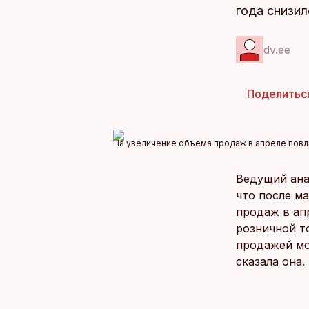
года снизил
dv.ee
Поделитьс
На увеличение объема продаж в апреле повл
Ведущий ана
что после м
продаж в ап
розничной т
продажей мо
сказала она.