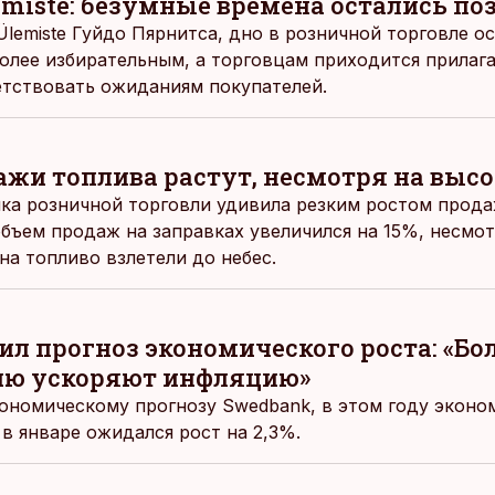
emiste: безумные времена остались по
lemiste Гуйдо Пярнитса, дно в розничной торговле ос
более избирательным, а торговцам приходится прилаг
етствовать ожиданиям покупателей.
ажи топлива растут, несмотря на выс
ка розничной торговли удивила резким ростом прода
бъем продаж на заправках увеличился на 15%, несмотр
на топливо взлетели до небес.
ил прогноз экономического роста: «Бо
ию ускоряют инфляцию»
ономическому прогнозу Swedbank, в этом году эконо
в январе ожидался рост на 2,3%.