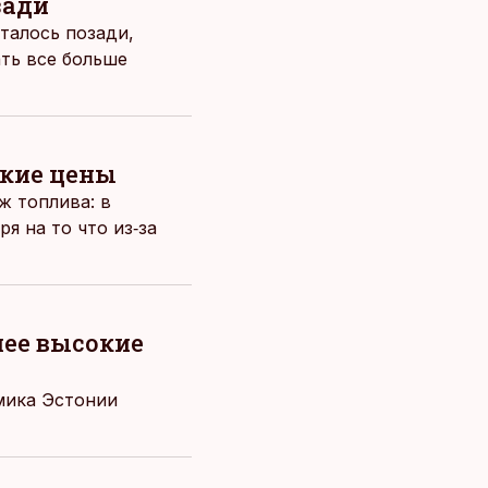
зади
талось позади,
ать все больше
окие цены
ж топлива: в
я на то что из‑за
лее высокие
мика Эстонии