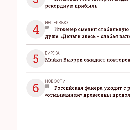
рекордную прибыль
ИНТЕРВЬЮ
4
Инженер сменил стабильную 
душе. «Деньги здесь – слабая вал
БИРЖА
5
Майкл Бьюрри ожидает повторени
НОВОСТИ
6
Российская фанера уходит с р
«отмыванием» древесины продо