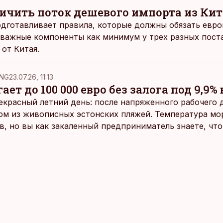
ничить поток дешевого импорта из Ки
дготавливает правила, которые должны обязать евр
 важные компоненты как минимум у трех разных пос
от Китая.
NG
23.07.26, 11:13
ает до 100 000 евро без залога под 9,9% 
екрасный летний день: после напряженного рабочего д
ом из живописных эстонских пляжей. Температура мо
ов, но вы как закаленный предприниматель знаете, чт
раздумий бросаетесь в воду.