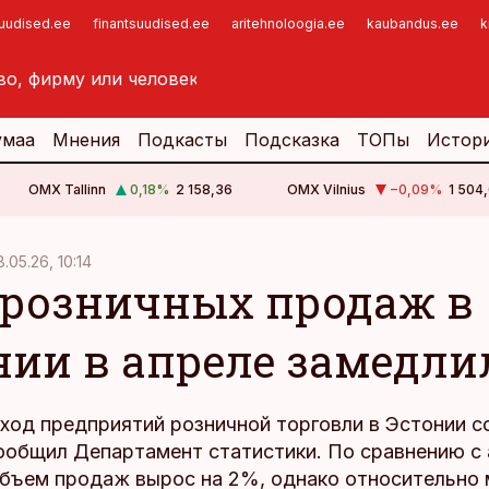
suudised.ee
finantsuudised.ee
aritehnoloogia.ee
kaubandus.ee
k
умаа
Мнения
Подкасты
Подсказка
ТОПы
Истор
OMX Tallinn
0,18
%
2 158,36
OMX Vilnius
−0,09
%
1 504,
8.05.26, 10:14
 розничных продаж в
нии в апреле замедли
оход предприятий розничной торговли в Эстонии с
сообщил Департамент статистики. По сравнению с
объем продаж вырос на 2%, однако относительно 