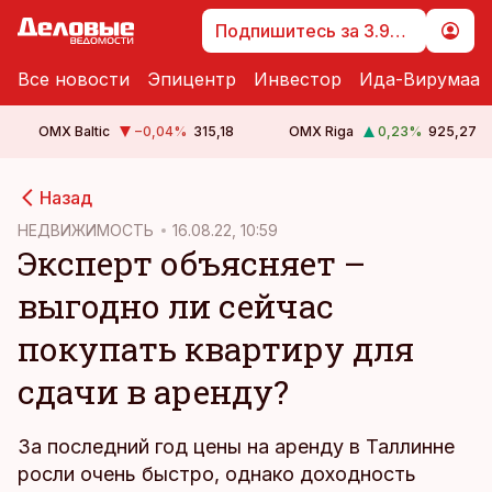
Подпишитесь за 3.99 €
Все новости
Эпицентр
Инвестор
Ида-Вирумаа
OMX Baltic
−0,04
%
315,18
OMX Riga
0,23
%
925,27
cebook
Назад
Twitter)
НЕДВИЖИМОСТЬ
16.08.22, 10:59
Эксперт объясняет –
kedIn
выгодно ли сейчас
ail
покупать квартиру для
k
сдачи в аренду?
За последний год цены на аренду в Таллинне
росли очень быстро, однако доходность