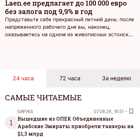
Laen.ee предлагает до 100 000 евро
без залога под 9,9% в год
Представьте себе прекрасный летний день: после
напряженного рабочего дня вы, наконец,
оказываетесь на одном из живописных эстонских
пляжей. Температура морской воды едва
достигает 18 градусов, но вы как закаленный
предприниматель знаете, что смелость города
берет, и без долгих раздумий бросаетесь в воду.
24 часа
72 часа
За неделю
САМЫЕ ЧИТАЕМЫЕ
БИРЖА
07.08.26, 16:51
Вышедшие из ОПЕК Объединенные
1
Арабские Эмираты приобрели танкеры на
$1,3 млрд