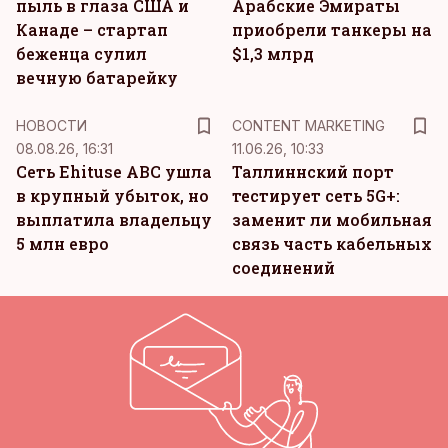
пыль в глаза США и
Арабские Эмираты
Канаде – стартап
приобрели танкеры на
беженца сулил
$1,3 млрд
вечную батарейку
KM
НОВОСТИ
CONTENT MARKETING
08.08.26, 16:31
11.06.26, 10:33
Сеть Ehituse ABC ушла
Таллиннский порт
в крупный убыток, но
тестирует сеть 5G+:
выплатила владельцу
заменит ли мобильная
5 млн евро
связь часть кабельных
соединений