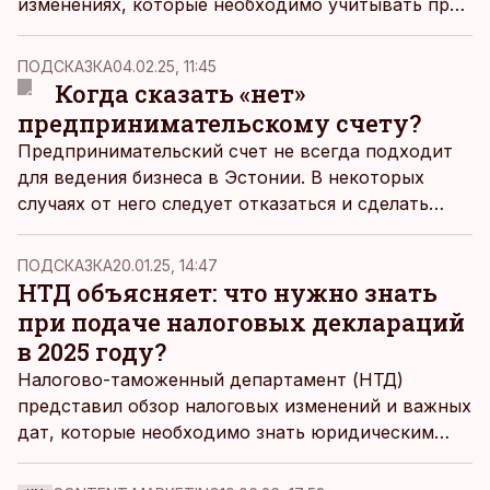
изменениях, которые необходимо учитывать при
подаче декларации по подоходному и
социальному налогам, платежу по обязательной
ПОДСКАЗКА
04.02.25, 11:45
накопительной пенсии, а также платежу по
Когда сказать «нет»
страхованию от безработицы (форма TSD).
предпринимательскому счету?
Поскольку изменений много, то НТД рекомендует
Предпринимательский счет не всегда подходит
подать декларацию заблаговременно.
для ведения бизнеса в Эстонии. В некоторых
случаях от него следует отказаться и сделать
выбор в пользу других форм
предпринимательства, пишет собственник и
ПОДСКАЗКА
20.01.25, 14:47
налоговый консультант бухгалтерского бюро
НТД объясняет: что нужно знать
Punamoon Екатерина Долгушева.
при подаче налоговых деклараций
в 2025 году?
Налогово-таможенный департамент (НТД)
представил обзор налоговых изменений и важных
дат, которые необходимо знать юридическим
лицам при подаче деклараций в 2025 году.