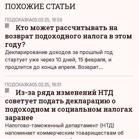
ПОХОЖИЕ СТАТЬИ
ПОДСКАЗКА
05.02.25, 16:59
Кто может рассчитывать на
возврат подоходного налога в этом
году?
Декларирование доходов за прошлый год
стартует уже через 10 дней, 15 февраля, и
продлится до конца апреля. Возврат
переплаченного подоходного налога начнется 5
марта. Что изменилось в этом году, кто может
ПОДСКАЗКА
05.02.25, 16:31
рассчитывать на возврат налога и на что следует
Из-за ряда изменений НТД
обратить внимание при подаче налоговой
советует подать декларацию о
декларации, объяснила руководитель
подоходном и социальном налогах
направления повседневного банкинга частных
заранее
клиентов Coop Pank Мооника Мааринг.
Налогово-таможенный департамент (НТД)
напоминает коммерческим товариществам об