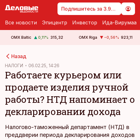
Подпишитесь за 3.99 €
Все новости
Эпицентр
Инвестор
Ида-Вирумаа
OMX Baltic
0,11
%
315,32
OMX Riga
−0,56
%
923,11
cebook
Назад
Twitter)
НАЛОГИ
06.02.25, 14:26
Работаете курьером или
kedIn
продаете изделия ручной
ail
работы? НТД напоминает о
k
декларировании дохода
Налогово-таможенный департамент (НТД) в
преддверии периода декларирования доходов