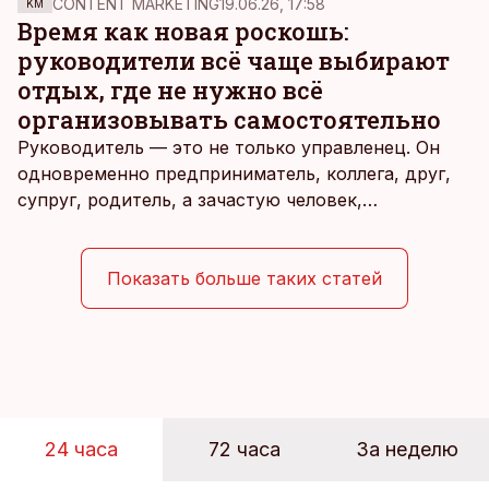
CONTENT MARKETING
19.06.26, 17:58
KM
Время как новая роскошь:
руководители всё чаще выбирают
отдых, где не нужно всё
организовывать самостоятельно
Руководитель — это не только управленец. Он
одновременно предприниматель, коллега, друг,
супруг, родитель, а зачастую человек,
совмещающий еще множество других ролей.
Рабочие дни наполнены решениями,
ответственностью, встречами и бесконечным
Показать больше таких статей
потоком информации, и даже в свободное время
эти роли часто продолжают сопровождать
человека. Поэтому от отдыха все чаще ждут не
множества занятий или вариантов выбора. Все
чаще люди ищут возможность просто быть здесь
и сейчас — без необходимости все
24 часа
72 часа
За неделю
организовывать, планировать и за все отвечать
самостоятельно.