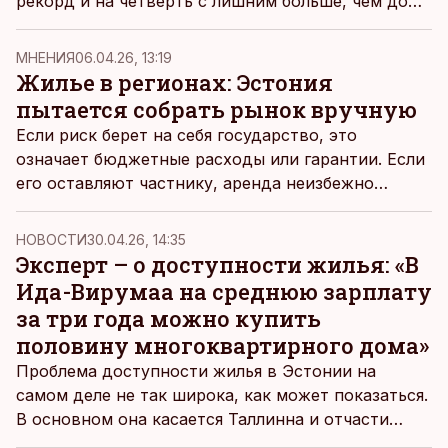
рекорд и на четверть с лишним больше, чем до
пандемии. В то же время государство приступило
к регулированию быстро растущего рынка.
MНЕНИЯ
06.04.26, 13:19
Жилье в регионах: Эстония
пытается собрать рынок вручную
Если риск берет на себя государство, это
означает бюджетные расходы или гарантии. Если
его оставляют частнику, аренда неизбежно
вырастает до уровня, при котором проект
становится окупаемым. Если выбирают
НОВОСТИ
30.04.26, 14:35
гибридную схему, платить будут все, пишет
Эксперт – о доступности жилья: «В
журналист, автор проекта «Реальная Балтия»
Ида-Вирумаа на среднюю зарплату
Андрей Деменков.
за три года можно купить
половину многоквартирного дома»
Проблема доступности жилья в Эстонии на
самом деле не так широка, как может показаться.
В основном она касается Таллинна и отчасти
Тарту, считают аналитик рынка недвижимости