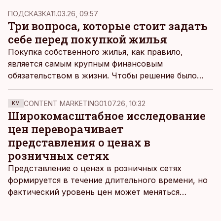
Тыну Тоомпарк и направления недвижимости
ПОДСКАЗКА
11.03.26, 09:57
адвокатского бюро Rask Рамон Раск.
Три вопроса, которые стоит задать
себе перед покупкой жилья
Покупка собственного жилья, как правило,
является самым крупным финансовым
обязательством в жизни. Чтобы решение было
продуманным и принесло желаемое
удовлетворение, руководитель сферы
CONTENT MARKETING
01.07.26, 10:32
KM
партнёрских отношений Luminor Элар Оллик
Широкомасштабное исследование
выделяет три основных аспекта, которые стоит
цен переворачивает
учитывать перед приобретением жилья.
представления о ценах в
розничных сетях
Представление о ценах в розничных сетях
формируется в течение длительного времени, но
фактический уровень цен может меняться
быстрее, чем устоявшийся имидж сетей
магазинов. Масштабное исследование цен,