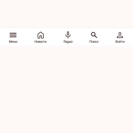
Меню
Новости
Радио
Поиск
Войти
Vana-Lõuna 39/1, 19094 Tallinn
(+372) 667 0111
dv@aripaev.ee
Подписаться
Об Äripäev
Реклама
Контакт