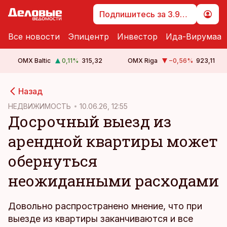
Подпишитесь за 3.99 €
Все новости
Эпицентр
Инвестор
Ида-Вирумаа
OMX Baltic
0,11
%
315,32
OMX Riga
−0,56
%
923,11
cebook
Назад
Twitter)
НЕДВИЖИМОСТЬ
10.06.26, 12:55
Досрочный выезд из
kedIn
арендной квартиры может
ail
обернуться
k
неожиданными расходами
Довольно распространено мнение, что при
выезде из квартиры заканчиваются и все