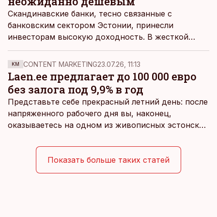
неожиданно дешевым
Скандинавские банки, тесно связанные с
банковским сектором Эстонии, принесли
инвесторам высокую доходность. В жесткой
конкуренции неплохо показали себя и эстонские
банки, но особенно выделяется один местный
CONTENT MARKETING
23.07.26, 11:13
KM
игрок – его акция выглядит заметно дешевле
Laen.ee предлагает до 100 000 евро
остальных.
без залога под 9,9% в год
Представьте себе прекрасный летний день: после
напряженного рабочего дня вы, наконец,
оказываетесь на одном из живописных эстонских
пляжей. Температура морской воды едва
достигает 18 градусов, но вы как закаленный
предприниматель знаете, что смелость города
Показать больше таких статей
берет, и без долгих раздумий бросаетесь в воду.