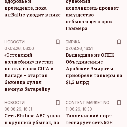
здоровье и
судебный
президенте, пока
исполнитель продает
airBaltic уходит в пике
имущество
отбывающего срок
Гаммера
НОВОСТИ
БИРЖА
07.08.26, 06:00
07.08.26, 16:51
«Эстонский
Вышедшие из ОПЕК
волшебник» пустил
Объединенные
пыль в глаза США и
Арабские Эмираты
Канаде – стартап
приобрели танкеры на
беженца сулил
$1,3 млрд
вечную батарейку
KM
НОВОСТИ
CONTENT MARKETING
08.08.26, 16:31
11.06.26, 10:33
Сеть Ehituse ABC ушла
Таллиннский порт
в крупный убыток, но
тестирует сеть 5G+: