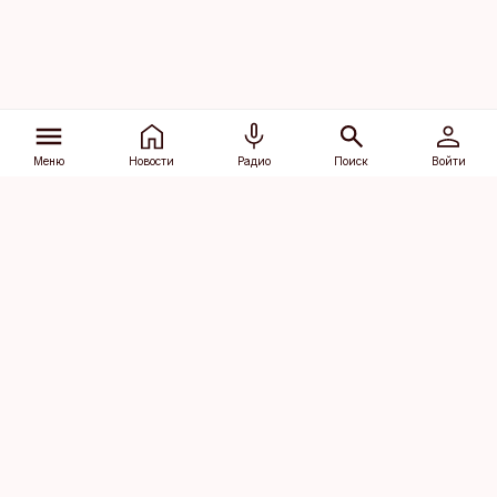
Меню
Новости
Радио
Поиск
Войти
Vana-Lõuna 39/1, 19094 Tallinn
(+372) 667 0111
dv@aripaev.ee
Подписаться
Об Äripäev
Реклама
Контакт