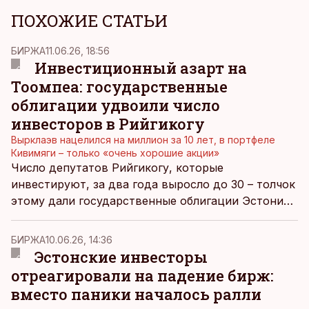
ПОХОЖИЕ СТАТЬИ
БИРЖА
11.06.26, 18:56
Инвестиционный азарт на
Тоомпеа: государственные
облигации удвоили число
инвесторов в Рийгикогу
Вырклаэв нацелился на миллион за 10 лет, в портфеле
Кивимяги – только «очень хорошие акции»
Число депутатов Рийгикогу, которые
инвестируют, за два года выросло до 30 – толчок
этому дали государственные облигации Эстонии,
следует из свежих деклараций о финансовых
интересах чиновников.
БИРЖА
10.06.26, 14:36
Эстонские инвесторы
отреагировали на падение бирж:
вместо паники началось ралли