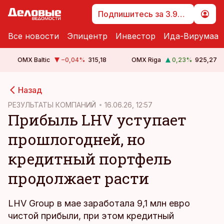
Подпишитесь за 3.99 €
Все новости
Эпицентр
Инвестор
Ида-Вирумаа
OMX Baltic
−0,04
%
315,18
OMX Riga
0,23
%
925,27
cebook
Назад
Twitter)
РЕЗУЛЬТАТЫ КОМПАНИЙ
16.06.26, 12:57
Прибыль LHV уступает
kedIn
прошлогодней, но
ail
кредитный портфель
k
продолжает расти
LHV Group в мае заработала 9,1 млн евро
чистой прибыли, при этом кредитный