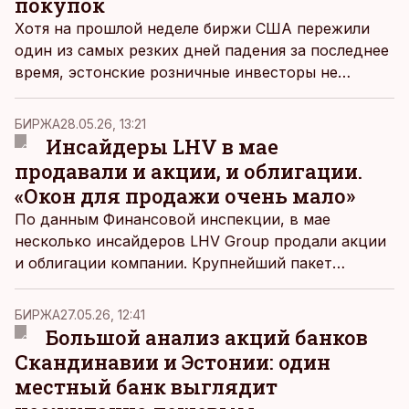
покупок
Хотя на прошлой неделе биржи США пережили
один из самых резких дней падения за последнее
время, эстонские розничные инвесторы не
бросились закрывать позиции.
БИРЖА
28.05.26, 13:21
Инсайдеры LHV в мае
продавали и акции, и облигации.
«Окон для продажи очень мало»
По данным Финансовой инспекции, в мае
несколько инсайдеров LHV Group продали акции
и облигации компании. Крупнейший пакет
реализовал руководитель LHV Varahaldus Вахур
Валлисту.
БИРЖА
27.05.26, 12:41
Большой анализ акций банков
Скандинавии и Эстонии: один
местный банк выглядит