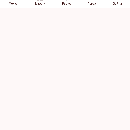
Меню
Новости
Радио
Поиск
Войти
Vana-Lõuna 39/1, 19094 Tallinn
(+372) 667 0111
dv@aripaev.ee
Подписаться
Об Äripäev
Реклама
Контакт
Права на
Кодекс журналистской
использование
этики
контента
Общие условия
Политика
конфиденциальности