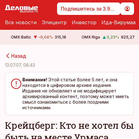
Подпишитесь за 3.99 €
Все новости
Эпицентр
Инвестор
Ида-Вирумаа
OMX Baltic
−0,04
%
315,18
OMX Riga
0,23
%
925,27
cebook
cebook
Назад
Twitter)
Twitter)
13.07.07, 08:43
kedIn
kedIn
Внимание!
Этой статье более 5 лет, и она
находится в цифировом архиве издания.
ail
ail
Издание не обновляет и не модифицирует
архивированный контент, поэтому может иметь
k
k
смысл ознакомиться с более поздними
источниками.
Крейцберг: Кто не хотел бы
быть на месте Урмаса