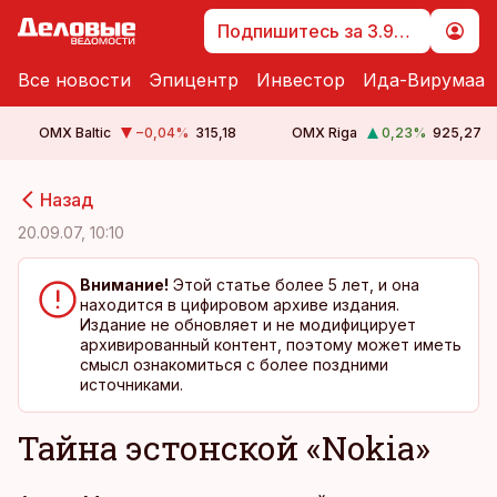
Подпишитесь за 3.99 €
Все новости
Эпицентр
Инвестор
Ида-Вирумаа
OMX Baltic
−0,04
%
315,18
OMX Riga
0,23
%
925,27
cebook
cebook
Назад
Twitter)
Twitter)
20.09.07, 10:10
kedIn
kedIn
Внимание!
Этой статье более 5 лет, и она
находится в цифировом архиве издания.
ail
ail
Издание не обновляет и не модифицирует
архивированный контент, поэтому может иметь
k
k
смысл ознакомиться с более поздними
источниками.
Тайна эстонской «Nokia»