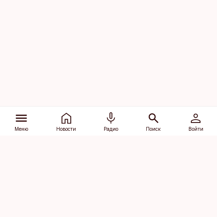
Меню
Новости
Радио
Поиск
Войти
Vana-Lõuna 39/1, 19094 Tallinn
(+372) 667 0111