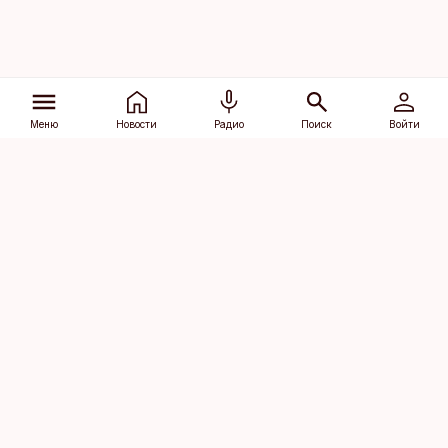
Меню
Новости
Радио
Поиск
Войти
Vana-Lõuna 39/1, 19094 Tallinn
(+372) 667 0111
dv@aripaev.ee
Подписаться
Об Äripäev
Реклама
Контакт