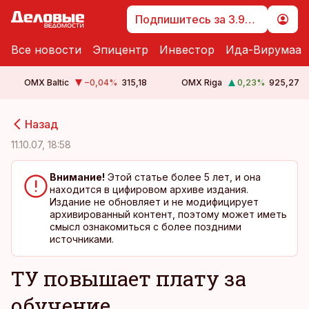
Подпишитесь за 3.99 €
Все новости
Эпицентр
Инвестор
Ида-Вирумаа
OMX Baltic
−0,04
%
315,18
OMX Riga
0,23
%
925,27
cebook
cebook
Назад
Twitter)
Twitter)
11.10.07, 18:58
kedIn
kedIn
Внимание!
Этой статье более 5 лет, и она
находится в цифировом архиве издания.
ail
ail
Издание не обновляет и не модифицирует
архивированный контент, поэтому может иметь
k
k
смысл ознакомиться с более поздними
источниками.
ТУ повышает плату за
обучение