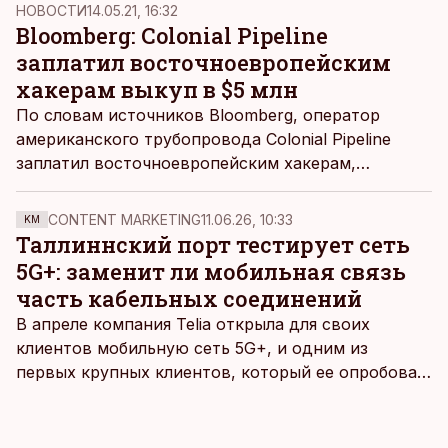
кибератак? Эти вопросы ДВ задали
НОВОСТИ
14.05.21, 16:32
предпринимателям и руководителям
Bloomberg: Colonial Pipeline
предприятий.
заплатил восточноевропейским
хакерам выкуп в $5 млн
По словам источников Bloomberg, оператор
американского трубопровода Colonial Pipeline
заплатил восточноевропейским хакерам,
остановившим работу трубопровода, почти 5
миллионов долларов выкупа. Сама компания
CONTENT MARKETING
11.06.26, 10:33
KM
ранее заявляла, что не платила выкуп.
Таллиннский порт тестирует сеть
5G+: заменит ли мобильная связь
часть кабельных соединений
В апреле компания Telia открыла для своих
клиентов мобильную сеть 5G+, и одним из
первых крупных клиентов, который ее опробовал,
стал Таллиннский порт, который тестировал
новую технологию в условиях портовой
инфраструктуры.