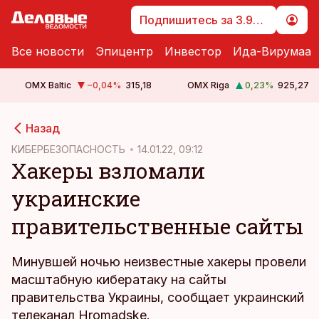
Подпишитесь за 3.99 €
Все новости
Эпицентр
Инвестор
Ида-Вирумаа
OMX Baltic
−0,04
%
315,18
OMX Riga
0,23
%
925,27
cebook
Назад
Twitter)
КИБЕРБЕЗОПАСНОСТЬ
14.01.22, 09:12
Хакеры взломали
kedIn
украинские
ail
правительственные сайты
k
Минувшей ночью неизвестные хакеры провели
масштабную кибератаку на сайты
правительства Украины, сообщает украинский
телеканал Hromadske.