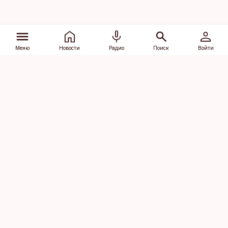
Меню
Новости
Радио
Поиск
Войти
Vana-Lõuna 39/1, 19094 Tallinn
(+372) 667 0111
dv@aripaev.ee
Подписаться
Об Äripäev
Реклама
Контакт
Права на
Кодекс журналистской