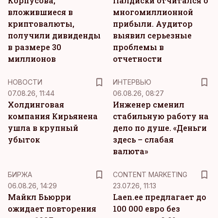
Корпусова,
Палдиски отчитался о
вложившиеся в
многомиллионной
криптовалюты,
прибыли. Аудитор
получили дивиденды
выявил серьезные
в размере 30
проблемы в
миллионов
отчетности
НОВОСТИ
ИНТЕРВЬЮ
07.08.26, 11:44
06.08.26, 08:27
Холдинговая
Инженер сменил
компания Кирьянена
стабильную работу на
ушла в крупный
дело по душе. «Деньги
убыток
здесь – слабая
валюта»
KM
БИРЖА
CONTENT MARKETING
06.08.26, 14:29
23.07.26, 11:13
Майкл Бьюрри
Laen.ee предлагает до
ожидает повторения
100 000 евро без