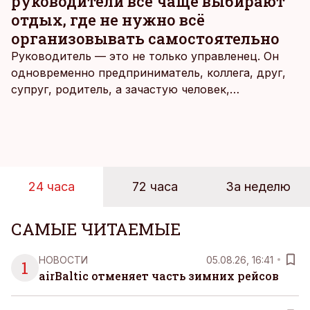
руководители всё чаще выбирают
отдых, где не нужно всё
организовывать самостоятельно
Руководитель — это не только управленец. Он
одновременно предприниматель, коллега, друг,
супруг, родитель, а зачастую человек,
совмещающий еще множество других ролей.
Рабочие дни наполнены решениями,
ответственностью, встречами и бесконечным
потоком информации, и даже в свободное время
эти роли часто продолжают сопровождать
24 часа
72 часа
За неделю
человека. Поэтому от отдыха все чаще ждут не
множества занятий или вариантов выбора. Все
чаще люди ищут возможность просто быть здесь
САМЫЕ ЧИТАЕМЫЕ
и сейчас — без необходимости все
организовывать, планировать и за все отвечать
НОВОСТИ
05.08.26, 16:41
1
самостоятельно.
airBaltic отменяет часть зимних рейсов