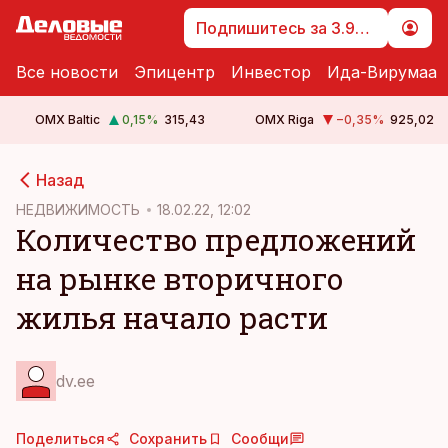
Подпишитесь за 3.99 €
Все новости
Эпицентр
Инвестор
Ида-Вирумаа
OMX Baltic
0,15
%
315,43
OMX Riga
−0,35
%
925,02
cebook
Назад
Twitter)
НЕДВИЖИМОСТЬ
18.02.22, 12:02
Количество предложений
kedIn
на рынке вторичного
ail
жилья начало расти
k
dv.ee
Поделиться
Сохранить
Сообщи