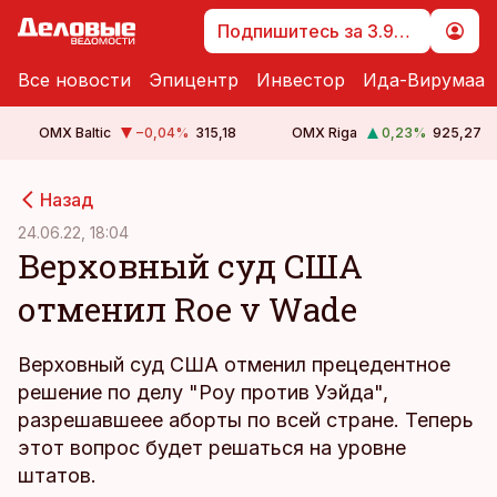
Подпишитесь за 3.99 €
Все новости
Эпицентр
Инвестор
Ида-Вирумаа
OMX Baltic
−0,04
%
315,18
OMX Riga
0,23
%
925,27
cebook
cebook
Назад
Twitter)
Twitter)
24.06.22, 18:04
Верховный суд США
kedIn
kedIn
отменил Roe v Wade
ail
ail
k
k
Верховный суд США отменил прецедентное
решение по делу "Роу против Уэйда",
разрешавшеее аборты по всей стране. Теперь
этот вопрос будет решаться на уровне
штатов.