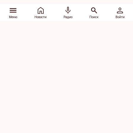
Меню
Новости
Радио
Поиск
Войти
Vana-Lõuna 39/1, 19094 Tallinn
(+372) 667 0111
dv@aripaev.ee
Подписаться
Об Äripäev
Реклама
Контакт
Права на
Кодекс журналистской
использование
этики
контента