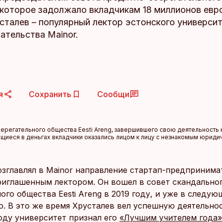
, которое задолжало вкладчикам 18 миллионов евр
сталев – популярный лектор эстонского универси
ательства Mainor.
я
Сохранить
Сообщи
регательного общества Eesti Areng, завершившего свою деятельность 
щиеся в деньгах вкладчики оказались лицом к лицу с незнакомым юриди
озглавлял в Mainor направление стартап-предпринимат
риглашенным лектором. Он вошел в совет скандально
ого общества Eesti Areng в 2019 году, и уже в следую
о. В это же время Хрусталев вел успешную деятельнос
году университет признал его
«Лучшим учителем года