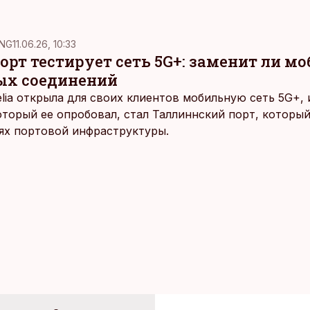
NG
11.06.26, 10:33
рт тестирует сеть 5G+: заменит ли м
ых соединений
elia открыла для своих клиентов мобильную сеть 5G+,
оторый ее опробовал, стал Таллиннский порт, которы
ях портовой инфраструктуры.