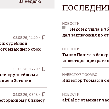
За неделю
ПОСЛЕДНИ
НОВОСТИ
Hekotek ушла в уб
дал заключения по о
03.08.26, 14:40
си: судебный
 отбывающего срок
НОВОСТИ
Тынис Пальтс о банкр
инвесторы прекрати
03.08.26, 18:29
тали крупнейшими
ИНВЕСТОР ТООМАС
Инвестор Тоомас: я о
ания в Эстонии
НОВОСТИ
04.08.26, 08:18
airBaltic отменяет ча
есторанному бизнесу