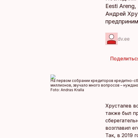
Eesti Areng
Андрей Хру
предприним
dv.ee
Поделитьс
На первом собрании кредиторов кредитно-сбе
миллионов, звучало много вопросов – нуждаю
Foto:
Andras Kralla
Хрусталев в
также был п
сберегательн
возглавил ег
Так, в 2019 