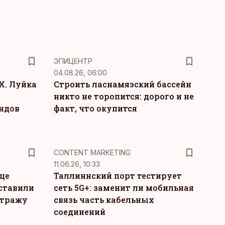
ЭПИЦЕНТР
04.08.26, 06:00
Х. Луйка
Строить ласнамяэский бассейн
никто не торопится: дорого и не
ндов
факт, что окупится
KM
CONTENT MARKETING
11.06.26, 10:33
це
Таллиннский порт тестирует
ставили
сеть 5G+: заменит ли мобильная
стражу
связь часть кабельных
соединений