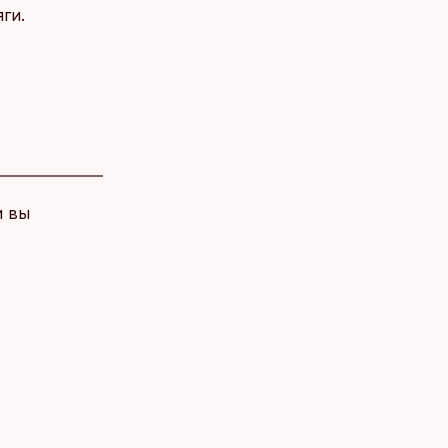
ги.
и вы