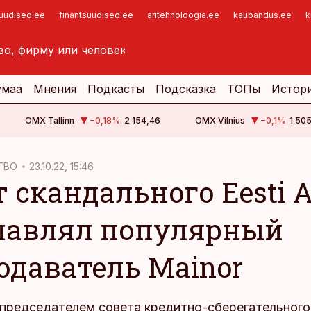
suudised.ee
finantsuudised.ee
aritehnoloogia.ee
kaubandus.ee
k
умаа
Мнения
Подкасты
Подсказка
ТОПы
Истор
OMX Tallinn
−0,18
%
2 154,46
OMX Vilnius
−0,1
%
1 505
ТВО
23.10.22, 15:46
т скандального Eesti 
лавлял популярный
одаватель Mainor
председателем совета кредитно-сберегательног