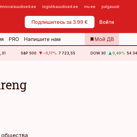
innisvarauudised.ee
logistikauudised.ee
mu.ee
palgauudised.ee
Самообслуживание
Подпишитесь за 3.99 €
Войти
ия
PRO
Напишите нам
Мой ДВ
,31
S&P 500
−0,17
%
7 723,55
DOW 30
0,49
%
54 34
Areng
о общества