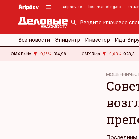
aripaev.ee
bestmarketing.ee
ehitu
kinnisvarauudised.ee
imelineajalugu.ee
logistikauudised.ee
imelineteadus.ee
Все новости
Эпицентр
Инвестор
Ида-Вир
OMX Baltic
−0,15
%
314,98
OMX Riga
−0,03
%
928,3
cebook
МОШЕННИЧЕС
Сове
Twitter)
kedIn
возг
ail
преп
k
Последним 