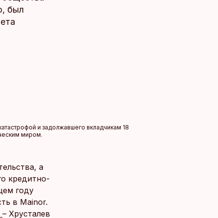
о, был
тета
катастрофой и задолжавшего вкладчикам 18
ческим миром.
ельства, а
го кредитно-
щем году
ть в Mainor.
»
– Хрусталев