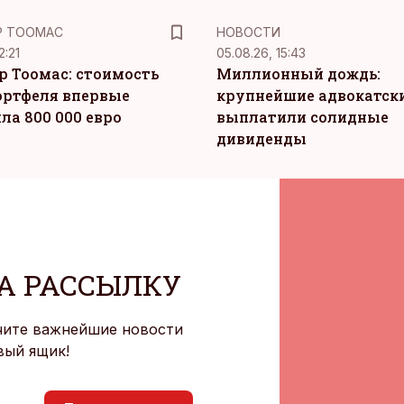
Р ТООМАС
НОВОСТИ
2:21
05.08.26, 15:43
р Тоомас: стоимость
Миллионный дождь:
ортфеля впервые
крупнейшие адвокатск
ла 800 000 евро
выплатили солидные
дивиденды
А РАССЫЛКУ
чите важнейшие новости
вый ящик!