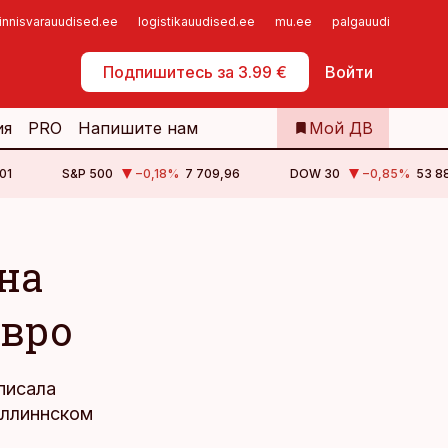
innisvarauudised.ee
logistikauudised.ee
mu.ee
palgauudised.ee
Самообслуживание
Подпишитесь за 3.99 €
Войти
ия
PRO
Напишите нам
Мой ДВ
01
S&P 500
−0,18
%
7 709,96
DOW 30
−0,85
%
53 88
на
евро
писала
таллиннском