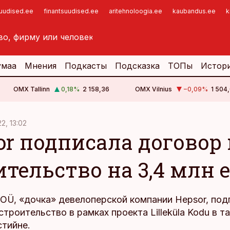
suudised.ee
finantsuudised.ee
aritehnoloogia.ee
kaubandus.ee
k
умаа
Мнения
Подкасты
Подсказка
ТОПы
Истор
OMX Tallinn
0,18
%
2 158,36
OMX Vilnius
−0,09
%
1 504,
22, 13:02
or подписала договор 
ительство на 3,4 млн 
 OÜ, «дочка» девелоперской компании Hepsor, под
строительство в рамках проекта Lilleküla Kodu в 
стийне.