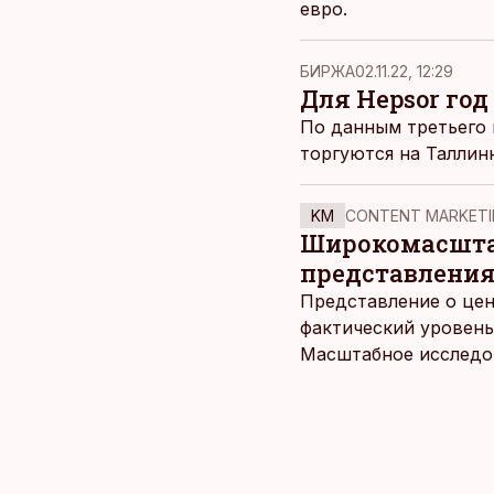
евро.
БИРЖА
02.11.22, 12:29
Для Hepsor го
По данным третьего 
торгуются на Таллин
KM
CONTENT MARKETI
Широкомасштаб
представления
Представление о цен
фактический уровень
Масштабное исследов
уровня цен в крупне