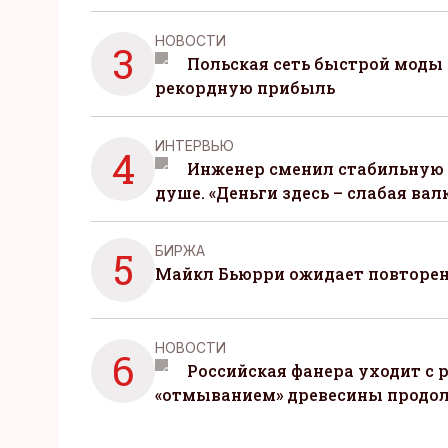
НОВОСТИ
3
Польская сеть быстрой моды 
рекордную прибыль
ИНТЕРВЬЮ
4
Инженер сменил стабильную 
душе. «Деньги здесь – слабая вал
БИРЖА
5
Майкл Бьюрри ожидает повторени
НОВОСТИ
6
Российская фанера уходит с р
«отмыванием» древесины продо