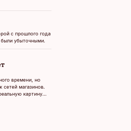
орой с прошлого года
я были убыточными.
ет
ного времени, но
 сетей магазинов.
 реальную картину