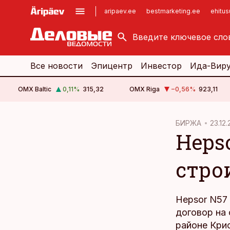
aripaev.ee
bestmarketing.ee
ehitu
kinnisvarauudised.ee
imelineajalugu.ee
logistikauudised.ee
imelineteadus.ee
Все новости
Эпицентр
Инвестор
Ида-Вир
OMX Baltic
0,11
%
315,32
OMX Riga
−0,56
%
923,11
cebook
БИРЖА
23.12.
Heps
Twitter)
kedIn
стро
ail
k
Hepsor N57
договор на 
районе Кри