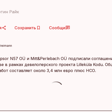
ртин Райк
я
Сохранить
Сообщи
Treimann
psor N57 OÜ и Mitt&Perlebach OÜ подписали соглашен
е в рамках девелоперского проекта Lilleküla Kodu. Об
абот составляет около 3,4 млн евро плюс НСО.