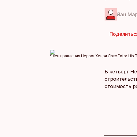
Яан Ма
Поделитьс
Член правления Hepsor Хенри Лакс.
Foto:
Liis 
В четверг He
строительств
стоимость р