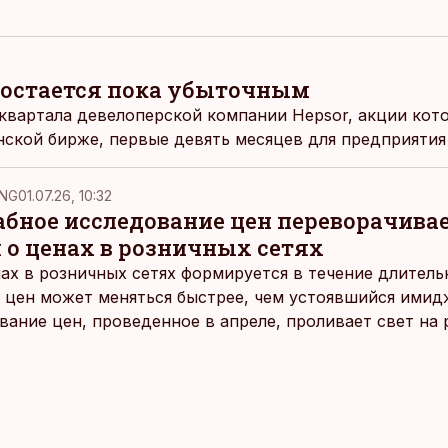
д остается пока убыточным
квартала девелоперской компании Hepsor, акции кот
нской бирже, первые девять месяцев для предприяти
NG
01.07.26, 10:32
ное исследование цен переворачива
 о ценах в розничных сетях
ах в розничных сетях формируется в течение длитель
 цен может меняться быстрее, чем устоявшийся имидж
ание цен, проведенное в апреле, проливает свет на
йших розничных сетях Эстонии.