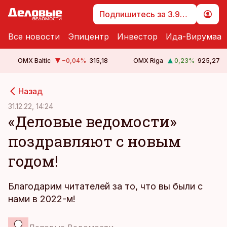
Подпишитесь за 3.99 €
Все новости
Эпицентр
Инвестор
Ида-Вирумаа
OMX Baltic
−0,04
%
315,18
OMX Riga
0,23
%
925,27
cebook
cebook
Назад
Twitter)
Twitter)
31.12.22, 14:24
«Деловые ведомости»
kedIn
kedIn
поздравляют с новым
ail
ail
годом!
k
k
Благодарим читателей за то, что вы были с
нами в 2022-м!