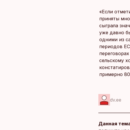
«Если отмет
приняты мно
сыграла зна
уже давно б
одними из с
периодов ЕС
переговорах
сельскому х
констатиров
примерно 80%
dv.ee
Данная тема