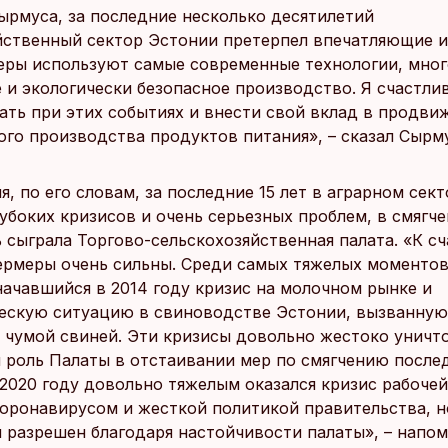
ырмуса, за последние несколько десятилетий
йственный сектор Эстонии претерпел впечатляющие и
ры используют самые современные технологии, мног
 и экологически безопасное производство. Я счастлив
ать при этих событиях и внести свой вклад в продви
ого производства продуктов питания», – сказал Сырм
я, по его словам, за последние 15 лет в аграрном сек
лубоких кризисов и очень серьезных проблем, в смягч
 сыграла Торгово-сельскохозяйственная палата. «К сч
ермеры очень сильны. Среди самых тяжелых моментов
ачавшийся в 2014 году кризис на молочном рынке и
ескую ситуацию в свиноводстве Эстонии, вызванную
 чумой свиней. Эти кризисы довольно жестоко уничт
м роль Палаты в отстаивании мер по смягчению после
 2020 году довольно тяжелым оказался кризис рабочей
оронавирусом и жесткой политикой правительства, но
л разрешен благодаря настойчивости палаты», – напо