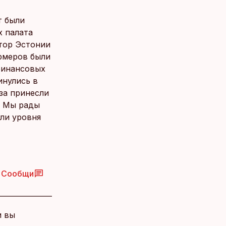
т были
х палата
ктор Эстонии
ермеров были
финансовых
инулись в
за принесли
. Мы рады
ли уровня
Сообщи
и вы