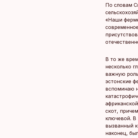
По словам С
сельскохозя
«Наши ферме
современное
присутствов
отечественн
В то же врем
несколько г
важную роль
эстонские ф
вспоминаю н
катастрофич
африканской
скот, приче
ключевой. В
вызванный к
наконец, бы