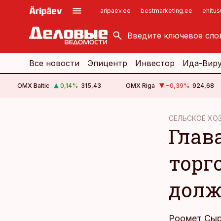
aripaev.ee
bestmarketing.ee
ehitu
kinnisvarauudised.ee
imelineajalugu.ee
logistikauudised.ee
imelineteadus.ee
Все новости
Эпицентр
Инвестор
Ида-Вир
OMX Baltic
0,14
%
315,43
OMX Riga
−0,39
%
924,68
cebook
cebook
СЕЛЬСКОЕ ХО
Глав
Twitter)
Twitter)
kedIn
kedIn
торг
ail
ail
долж
k
k
Роомет Сыр