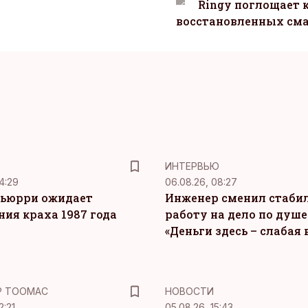
Ringy поглощает 
восстановленных сма
ИНТЕРВЬЮ
4:29
06.08.26, 08:27
ьюрри ожидает
Инженер сменил стаби
ния краха 1987 года
работу на дело по душе
«Деньги здесь – слабая
Р ТООМАС
НОВОСТИ
2:21
05.08.26, 15:43