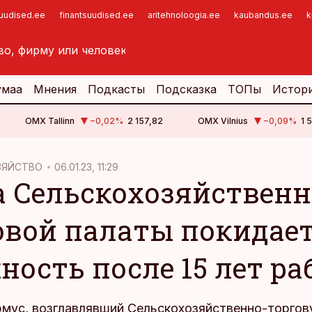
suudised.ee
finantsuudised.ee
aritehnoloogia.ee
kaubandus.ee
k
умаа
Мнения
Подкасты
Подсказка
ТОПы
Истор
OMX Tallinn
−0,02
%
2 157,82
OMX Vilnius
−0,09
%
1 
ЗЯЙСТВО
06.01.23, 11:29
а Сельскохозяйственн
овой палаты покидае
ность после 15 лет р
мус, возглавлявший Сельскохозяйственно-торгов