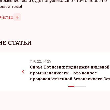
домление, если будет опубликовано что-то новое по
ющей теме!
яйство
Е СТАТЬИ
11.10.22, 14:25
Сирье Потисепп: поддержка пищевой
промышленности — это вопрос
продовольственной безопасности Эс