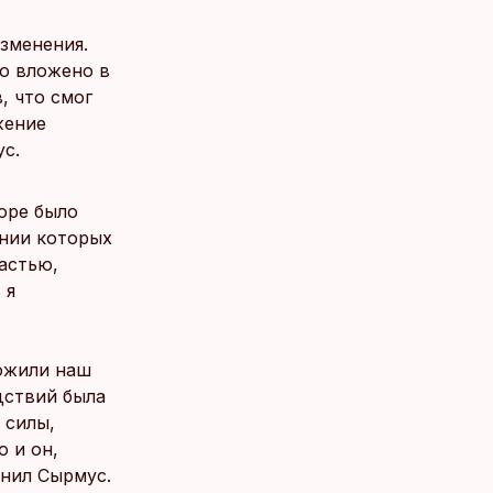
зменения.
о вложено в
, что смог
жение
ус.
торе было
ении которых
астью,
 я
ожили наш
дствий была
 силы,
 и он,
мнил Сырмус.