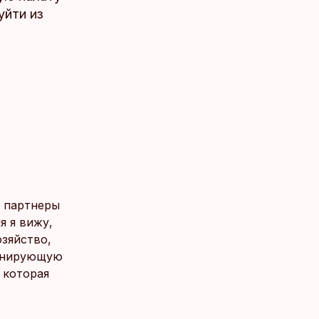
уйти из
е партнеры
я я вижу,
озяйство,
ионирующую
 которая