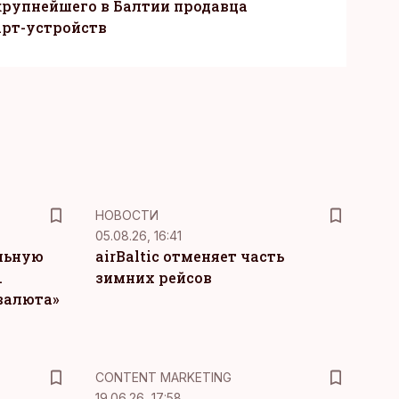
крупнейшего в Балтии продавца
рт-устройств
НОВОСТИ
05.08.26, 16:41
льную
airBaltic отменяет часть
.
зимних рейсов
 валюта»
KM
CONTENT MARKETING
19.06.26, 17:58