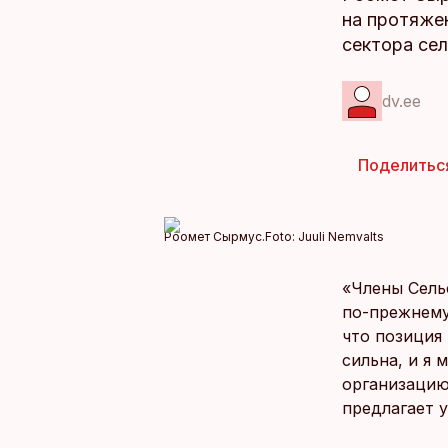
на протяжен
сектора сел
dv.ee
Поделитьс
Роомет Сырмус.
Foto:
Juuli Nemvalts
«Члены Сель
по-прежнему
что позиция
сильна, и я
организацию
предлагает 