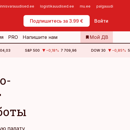
innisvarauudised.ee
logistikauudised.ee
mu.ee
palgauudised.ee
Самообслуживание
Подпишитесь за 3.99 €
Войти
ия
PRO
Напишите нам
Мой ДВ
504,03
S&P 500
−0,18
%
7 709,96
DOW 30
−0,85
%
5
о-
т
аботы
ую палату