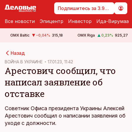
Подпишитесь за 3.99 €
Все новости
Эпицентр
Инвестор
Ида-Вирумаа
OMX Baltic
−0,04
%
315,18
OMX Riga
0,23
%
925,27
cebook
cebook
Назад
Twitter)
Twitter)
ВОЙНА В УКРАИНЕ
17.01.23, 11:42
Арестович сообщил, что
kedIn
kedIn
написал заявление об
ail
ail
отставке
k
k
Советник Офиса президента Украины Алексей
Арестович сообщил о написании заявления об
уходе с должности.