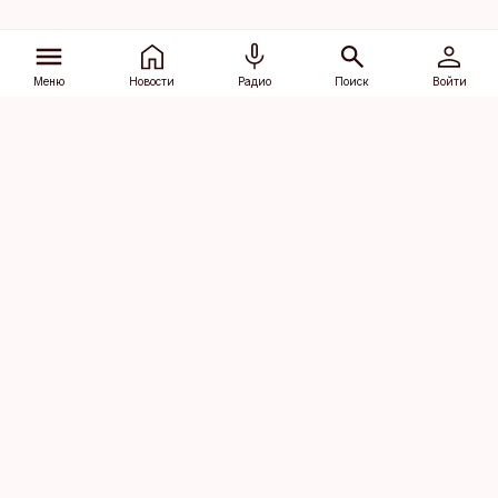
Меню
Новости
Радио
Поиск
Войти
Vana-Lõuna 39/1, 19094 Tallinn
(+372) 667 0111
dv@aripaev.ee
Подписаться
Об Äripäev
Реклама
Контакт
Права на
Кодекс журналистской
использование
этики