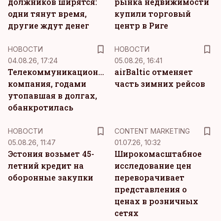
должников ширятся:
рынка недвижимости
одни тянут время,
купили торговый
другие ждут денег
центр в Риге
НОВОСТИ
НОВОСТИ
04.08.26, 17:24
05.08.26, 16:41
Телекоммуникационная
airBaltic отменяет
компания, годами
часть зимних рейсов
утопавшая в долгах,
обанкротилась
KM
НОВОСТИ
CONTENT MARKETING
05.08.26, 11:47
01.07.26, 10:32
Эстония возьмет 45-
Широкомасштабное
летний кредит на
исследование цен
оборонные закупки
переворачивает
представления о
ценах в розничных
сетях