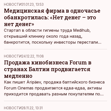
прибыль – 35,6 млн евро.
НОВОСТИ
31.01.23, 13:53
Медицинская фирма в одночасье
обанкротилась: «Нет денег – это
нет денег»
Стартап в области гигиены труда Medihub,
открывший клинику около года назад,
банкротится, поскольку инвесторы перестали
вкладывать в компанию новые деньги. Клиенты
компании лишились обслуживания со дня, но, по
НОВОСТИ
24.12.22, 11:08
словам главы Medihub, это было неизбежно.
Продажа кинобизнеса Forum в
странах Балтии продвигается
медленно
Как пишет Äripäev, продажа балтийского бизнеса
Forum Cinemas продвигается едва-едва, активы
приходится продавать разным покупателям по
частям.
НОВОСТИ
28.11.22, 13:31