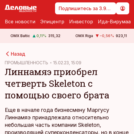
Подпишитесь за 3.99 €
Все новости
Эпицентр
Инвестор
Ида-Вирумаа
OMX Baltic
0,11
%
315,32
OMX Riga
−0,56
%
923,11
cebook
Назад
Twitter)
ПРОМЫШЛЕННОСТЬ
15.02.23, 15:09
Линнамяэ приобрел
kedIn
четверть Skeleton с
ail
помощью своего брата
k
Еще в начале года бизнесмену Маргусу
Линнамяэ принадлежала относительно
небольшая часть компании Skeleton,
производящей суперконденсаторы, но в конце