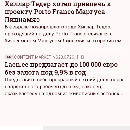
Хиллар Тедер хотел привлечь к
проекту Porto Franco Маргуса
Линнамяэ
В феврале позапрошлого года Хиллар Тедер,
проходящий по делу Porto Franco, связался с
бизнесменом Маргусом Линнамяэ и отправил ему
материалы, касающиеся этого проекта.
CONTENT MARKETING
23.07.26, 11:13
KM
Laen.ee предлагает до 100 000 евро
без залога под 9,9% в год
Представьте себе прекрасный летний день: после
напряженного рабочего дня вы, наконец,
оказываетесь на одном из живописных эстонских
пляжей. Температура морской воды едва
достигает 18 градусов, но вы как закаленный
предприниматель знаете, что смелость города
берет, и без долгих раздумий бросаетесь в воду.