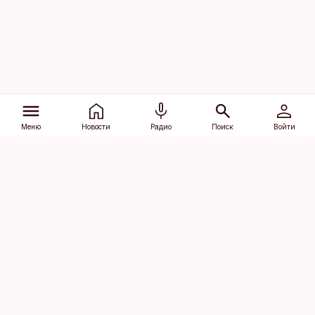
Меню
Новости
Радио
Поиск
Войти
Vana-Lõuna 39/1, 19094 Tallinn
(+372) 667 0111
dv@aripaev.ee
Подписаться
Об Äripäev