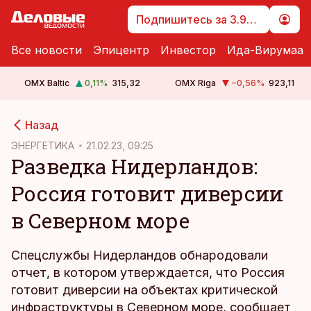
Подпишитесь за 3.99 €
Все новости
Эпицентр
Инвестор
Ида-Вирумаа
OMX Baltic
0,11
%
315,32
OMX Riga
−0,56
%
923,11
cebook
Назад
Twitter)
ЭНЕРГЕТИКА
21.02.23, 09:25
Разведка Нидерландов:
kedIn
Россия готовит диверсии
ail
в Северном море
k
Спецслужбы Нидерландов обнародовали
отчет, в котором утверждается, что Россия
готовит диверсии на объектах критической
инфраструктуры в Северном море, сообщает