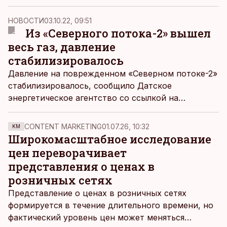
сообщает The Bell.
НОВОСТИ
03.10.22, 09:51
Из «Северного потока-2» вышел
весь газ, давление
стабилизировалось
Давление на поврежденном «Северном потоке-2»
стабилизировалось, сообщило Датское
энергетическое агентство со ссылкой на
оператора проекта Nord Stream 2 AG. Это
означает, что весь газ из трубопровода вышел,
CONTENT MARKETING
01.07.26, 10:32
KM
передает
The Bell.
Широкомасштабное исследование
цен переворачивает
представления о ценах в
розничных сетях
Представление о ценах в розничных сетях
формируется в течение длительного времени, но
фактический уровень цен может меняться