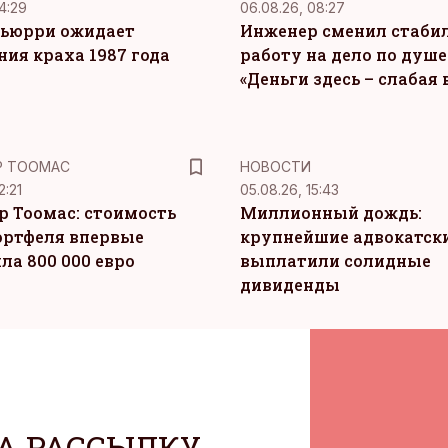
4:29
06.08.26, 08:27
ьюрри ожидает
Инженер сменил стаби
ния краха 1987 года
работу на дело по душе
«Деньги здесь – слабая
Р ТООМАС
НОВОСТИ
2:21
05.08.26, 15:43
р Тоомас: стоимость
Миллионный дождь:
ортфеля впервые
крупнейшие адвокатск
ла 800 000 евро
выплатили солидные
дивиденды
А РАССЫЛКУ