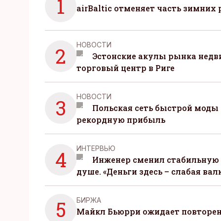
1
airBaltic отменяет часть зимних 
НОВОСТИ
2
Эстонские акулы рынка нед
торговый центр в Риге
НОВОСТИ
3
Польская сеть быстрой моды 
рекордную прибыль
ИНТЕРВЬЮ
4
Инженер сменил стабильную 
душе. «Деньги здесь – слабая вал
БИРЖА
5
Майкл Бьюрри ожидает повторени