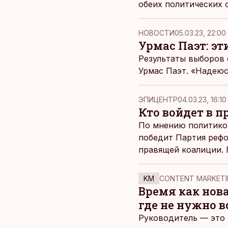
обеих политических 
НОВОСТИ
05.03.23, 22:00
Урмас Паэт: э
Результаты выборов 
Урмас Паэт. «Надеюс
ЭПИЦЕНТР
04.03.23, 16:10
Кто войдет в 
По мнению политиков
победит Партия рефо
правящей коалиции. 
будут играть не рефо
KM
CONTENT MARKETI
Время как нов
где не нужно 
Руководитель — это 