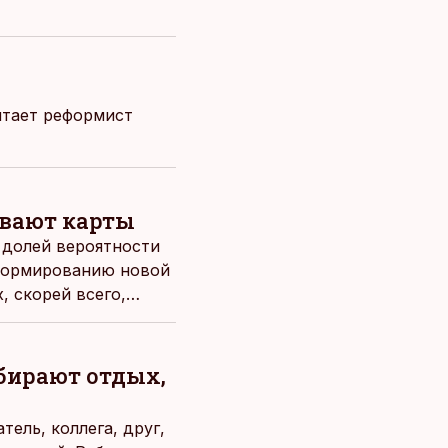
итает реформист
ывают карты
 долей вероятности
 формированию новой
 скорей всего,
ыбирают отдых,
ель, коллега, друг,