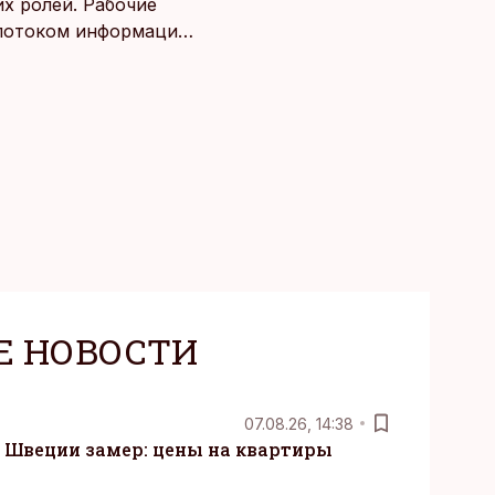
х ролей. Рабочие
потоком информации,
века. Поэтому от
чаще люди ищут
зовывать,
Е НОВОСТИ
07.08.26, 14:38
Швеции замер: цены на квартиры