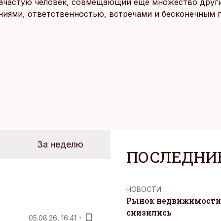
 зачастую человек, совмещающий еще множество други
ниями, ответственностью, встречами и бесконечным 
время эти роли часто продолжают сопровождать чело
т не множества занятий или вариантов выбора. Все 
быть здесь и сейчас — без необходимости все органи
 отвечать самостоятельно.
За неделю
ПОСЛЕДНИ
НОВОСТИ
Рынок недвижимости 
снизились
05.08.26, 16:41