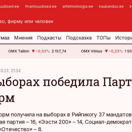
suudised.ee
finantsuudised.ee
aritehnoloogia.ee
kaubandus.ee
k
умаа
Мнения
Подкасты
Подсказка
ТОПы
Истор
OMX Tallinn
−0,03
%
2 157,74
OMX Vilnius
−0,23
%
1 50
3.23, 21:34
ыборах победила Пар
рм
рм получила на выборах в Рийгикогу 37 мандатов,
я партия – 16, «Ээсти 200» – 14, Социал-демокра
 «Отечество» – 8.