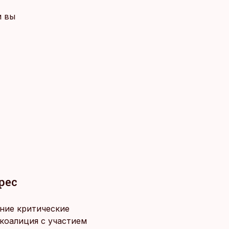
и вы
рес
шние критические
коалиция с участием