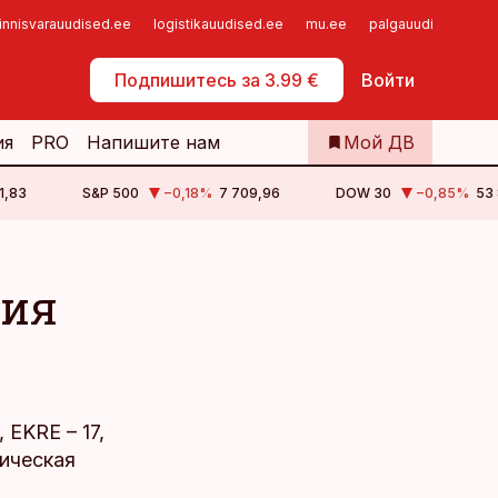
innisvarauudised.ee
logistikauudised.ee
mu.ee
palgauudised.ee
Самообслуживание
Подпишитесь за 3.99 €
Войти
ия
PRO
Напишите нам
Мой ДВ
1,83
S&P 500
−0,18
%
7 709,96
DOW 30
−0,85
%
53 
тия
 EKRE – 17,
тическая