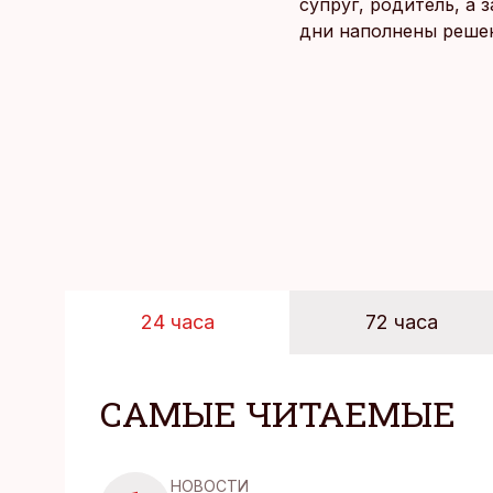
супруг, родитель, а
дни наполнены реше
и даже в свободное 
отдыха все чаще жду
возможность просто 
планировать и за все
24 часа
72 часа
САМЫЕ ЧИТАЕМЫЕ
НОВОСТИ