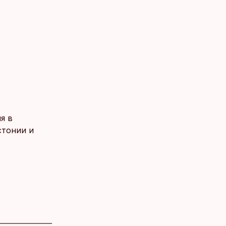
я в
стонии и