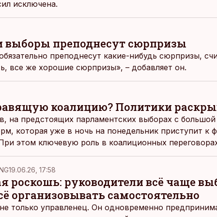
сил исключена.
ти выборы преподнесут сюрпризы
обязательно преподнесут какие-нибудь сюрпризы, сч
ь, все же хорошие сюрпризы», – добавляет он.
правящую коалицию? Политики раскр
, на предстоящих парламентских выборах с большой
рм, которая уже в ночь на понедельник приступит к
При этом ключевую роль в коалиционных переговорах,
рмисты и даже не Isamaa, а Центристская партия.
NG
19.06.26, 17:58
ая роскошь: руководители всё чаще в
всё организовывать самостоятельно
не только управленец. Он одновременно предпринимат