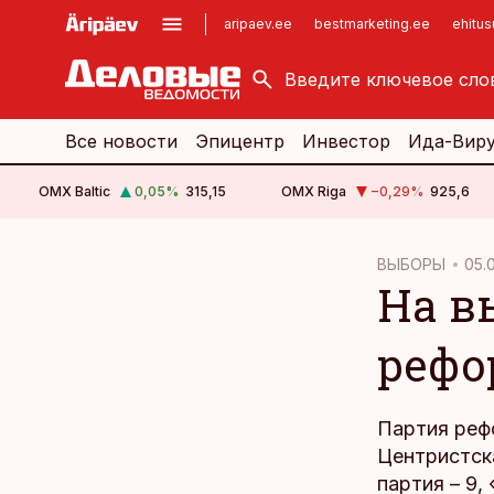
aripaev.ee
bestmarketing.ee
ehitu
kinnisvarauudised.ee
imelineajalugu.ee
logistikauudised.ee
imelineteadus.ee
Все новости
Эпицентр
Инвестор
Ида-Вир
OMX Baltic
0,05
%
315,15
OMX Riga
−0,29
%
925,6
cebook
ВЫБОРЫ
05.0
На в
Twitter)
kedIn
рефо
ail
k
Партия рефо
Центристска
партия – 9,