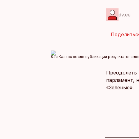
dv.ee
Поделитьс
Кая Каллас после публикации результатов эле
Преодолеть 
парламент, 
«Зеленые».