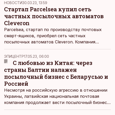
НОВОСТИ
30.03.23, 13:59
Стартап Parcelsea купил сеть
частных посылочных автоматов
Cleveron
Parcelsea, стартап по производству почтовых
смарт-ящиков, приобрел сеть частных
посылочных автоматов Cleveron. Компания
рассчитывает создать единый стандарт ящиков,
удобный для пользователей и курьеров.
ЭПИЦЕНТР
17.05.23, 06:00
С любовью из Китая: через
страны Балтии налажен
посылочный бизнес с Беларусью и
Россией
Несмотря на российскую агрессию в отношении
Украины, латвийская национальная почтовая
компания продолжает вести посылочный бизнес с
Россией и ее союзником Беларусью. Как
утверждает глава Latvijas Pasts, ничего