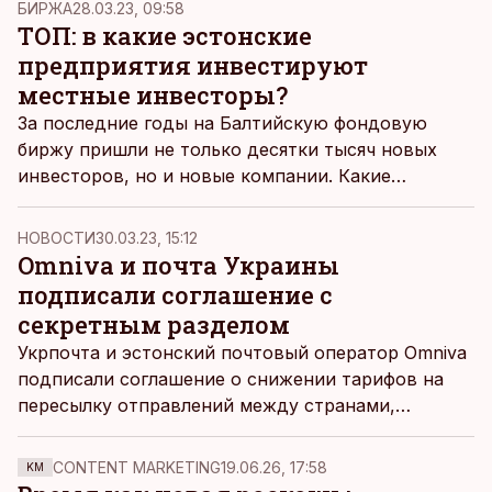
БИРЖА
28.03.23, 09:58
противозаконного в этом нет – аналогичные
ТОП: в какие эстонские
претензии, по его словам, можно предъявить и к
предприятия инвестируют
Eesti Post.
местные инвесторы?
За последние годы на Балтийскую фондовую
биржу пришли не только десятки тысяч новых
инвесторов, но и новые компании. Какие
эстонские предприятия пользуются наибольшей
популярностью среди клиентов LHV.
НОВОСТИ
30.03.23, 15:12
Omniva и почта Украины
подписали соглашение с
секретным разделом
Укрпочта и эстонский почтовый оператор Omniva
подписали соглашение о снижении тарифов на
пересылку отправлений между странами,
фактически уже осуществленном в январе 2023
года. Также документ содержит некий секретный
CONTENT MARKETING
19.06.26, 17:58
KM
раздел, который стороны обещают обнародовать