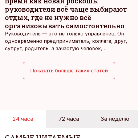
Время как новая роскошь:
позднее.
руководители всё чаще выбирают
отдых, где не нужно всё
организовывать самостоятельно
Руководитель — это не только управленец. Он
одновременно предприниматель, коллега, друг,
супруг, родитель, а зачастую человек,
совмещающий еще множество других ролей.
Рабочие дни наполнены решениями,
ответственностью, встречами и бесконечным
Показать больше таких статей
потоком информации, и даже в свободное время
эти роли часто продолжают сопровождать
человека. Поэтому от отдыха все чаще ждут не
множества занятий или вариантов выбора. Все
чаще люди ищут возможность просто быть здесь
и сейчас — без необходимости все
24 часа
72 часа
За неделю
организовывать, планировать и за все отвечать
самостоятельно.
САМЫЕ ЧИТАЕМЫЕ