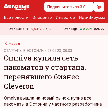
Подпишитесь за 3.99 €
Все новости
Эпицентр
Инвестор
Ида-Вирумаа
OMX Baltic
−0,04
%
315,18
OMX Riga
0,23
%
925,27
cebook
Назад
Twitter)
СТАРТАПЫ В ЭСТОНИИ
23.05.23, 09:03
Omniva купила сеть
kedIn
пакоматов у стартапа,
ail
перенявшего бизнес
k
Cleveron
Omniva вышла на новый рынок, купив все
пакоматы в Эстонии у частного разработчика