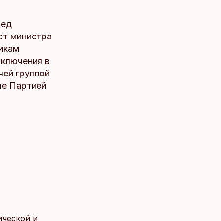
ред
ст министра
никам
включения в
чей группой
ные Партией
ической и