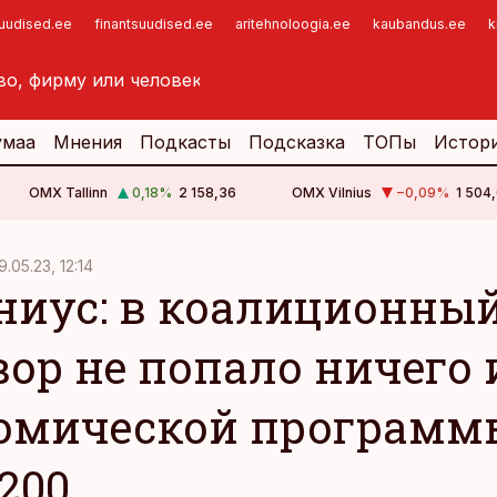
suudised.ee
finantsuudised.ee
aritehnoloogia.ee
kaubandus.ee
k
умаа
Мнения
Подкасты
Подсказка
ТОПы
Истор
OMX Tallinn
0,18
%
2 158,36
OMX Vilnius
−0,09
%
1 504,
9.05.23, 12:14
ниус: в коалиционны
вор не попало ничего 
омической программ
 200