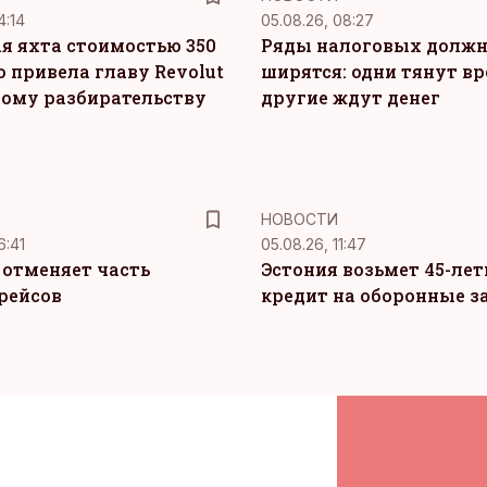
4:14
05.08.26, 08:27
я яхта стоимостью 350
Ряды налоговых долж
о привела главу Revolut
ширятся: одни тянут вр
ному разбирательству
другие ждут денег
НОВОСТИ
6:41
05.08.26, 11:47
c отменяет часть
Эстония возьмет 45-ле
рейсов
кредит на оборонные з