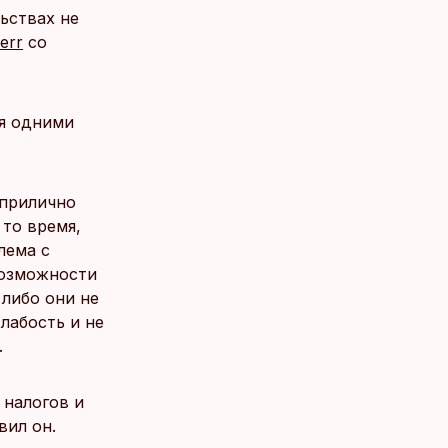
ьствах не
.err
со
ся одними
 прилично
 то время,
лема с
возможности
 либо они не
лабость и не
.
 налогов и
вил он.