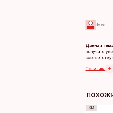
dv.ee
Данная тема
получите уве
соответству
Политика
ПОХОЖИ
KM