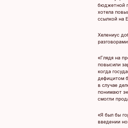
бюджетной п
хотела повы
ссылкой на Ee
Хелениус до
разговорами
«Глядя на п
повысили зар
когда госуд
дефицитом б
в случае дел
понимают эк
смогли прода
«Я был бы г
введении но