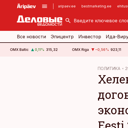
aripaev.ee
bestmarketing.ee
ehitu
kinnisvarauudised.ee
imelineajalugu.ee
logistikauudised.ee
imelineteadus.ee
Все новости
Эпицентр
Инвестор
Ида-Вир
OMX Baltic
0,11
%
315,32
OMX Riga
−0,56
%
923,11
cebook
cebook
ПОЛИТИКА
2
Хеле
Twitter)
Twitter)
kedIn
kedIn
дого
ail
ail
экон
k
k
Eesti