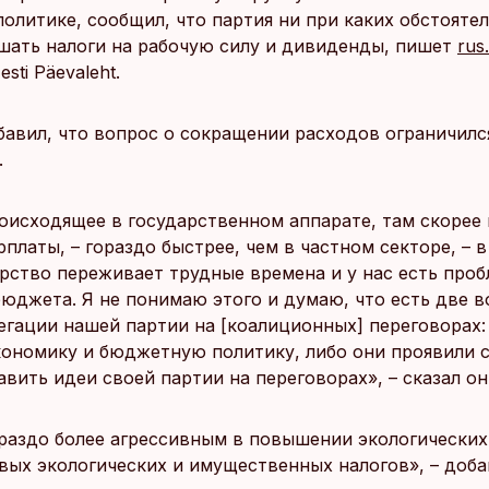
олитике, сообщил, что партия ни при каких обстоятел
шать налоги на рабочую силу и дивиденды, пишет
rus
sti Päevaleht.
бавил, что вопрос о сокращении расходов ограничил
.
роисходящее в государственном аппарате, там скорее
платы, – гораздо быстрее, чем в частном секторе, – в
арство переживает трудные времена и у нас есть проб
юджета. Я не понимаю этого и думаю, что есть две 
егации нашей партии на [коалиционных] переговорах:
ономику и бюджетную политику, либо они проявили с
вить идеи своей партии на переговорах», – сказал он
ораздо более агрессивным в повышении экологических
вых экологических и имущественных налогов», – доба