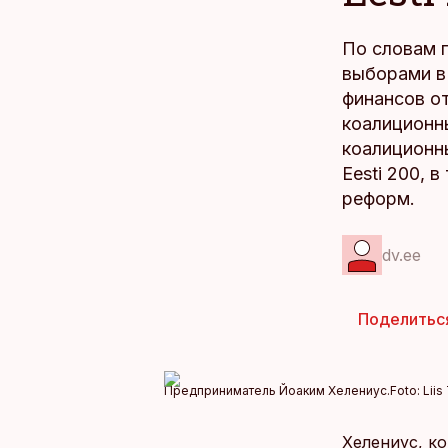
По словам 
выборами в 
финансов от
коалиционны
коалиционны
Eesti 200, 
реформ.
dv.ee
Поделитьс
Предприниматель Йоаким Хелениус.
Foto:
Liis
Хелениус, ко