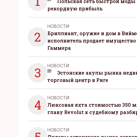
1
Польская сеть быстрой моды 
рекордную прибыль
НОВОСТИ
2
Бриллиант, оружие и дом в Вийм
исполнитель продает имущество
Гаммера
НОВОСТИ
3
Эстонские акулы рынка нед
торговый центр в Риге
НОВОСТИ
4
Люксовая яхта стоимостью 350 м
главу Revolut к судебному разби
НОВОСТИ
5
Лидеры эстонского рынка серве