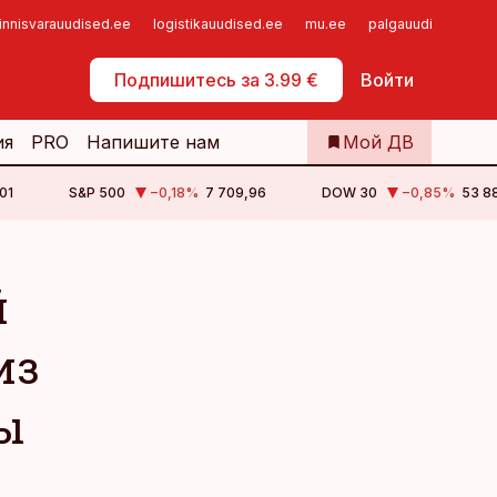
innisvarauudised.ee
logistikauudised.ee
mu.ee
palgauudised.ee
Самообслуживание
Подпишитесь за 3.99 €
Войти
ия
PRO
Напишите нам
Мой ДВ
01
S&P 500
−0,18
%
7 709,96
DOW 30
−0,85
%
53 88
й
из
ы