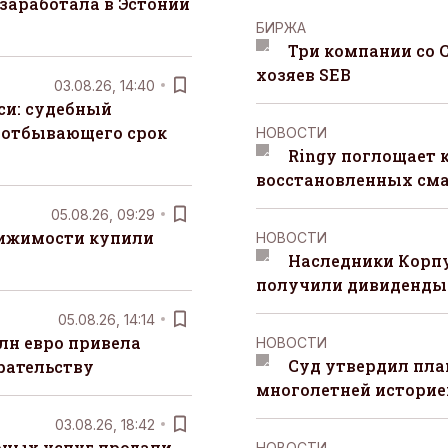
заработала в Эстонии
БИРЖА
Три компании со 
хозяев SEB
03.08.26, 14:40
си: судебный
 отбывающего срок
НОВОСТИ
Ringy поглощает 
восстановленных сма
05.08.26, 09:29
вижимости купили
НОВОСТИ
Наследники Корпу
получили дивиденды 
05.08.26, 14:14
лн евро привела
НОВОСТИ
Суд утвердил пла
рательству
многолетней историей
03.08.26, 18:42
рных услуг продали
НОВОСТИ