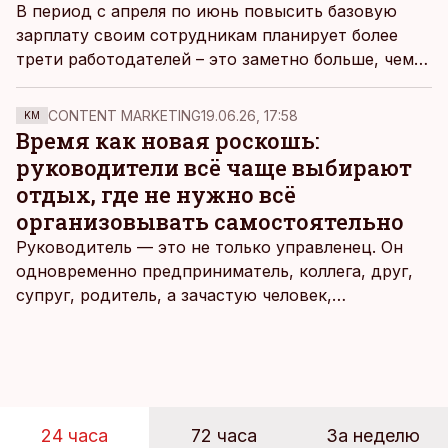
В период с апреля по июнь повысить базовую
зарплату своим сотрудникам планирует более
трети работодателей – это заметно больше, чем
год назад.
CONTENT MARKETING
19.06.26, 17:58
KM
Время как новая роскошь:
руководители всё чаще выбирают
отдых, где не нужно всё
организовывать самостоятельно
Руководитель — это не только управленец. Он
одновременно предприниматель, коллега, друг,
супруг, родитель, а зачастую человек,
совмещающий еще множество других ролей.
Рабочие дни наполнены решениями,
ответственностью, встречами и бесконечным
потоком информации, и даже в свободное время
эти роли часто продолжают сопровождать
24 часа
72 часа
За неделю
человека. Поэтому от отдыха все чаще ждут не