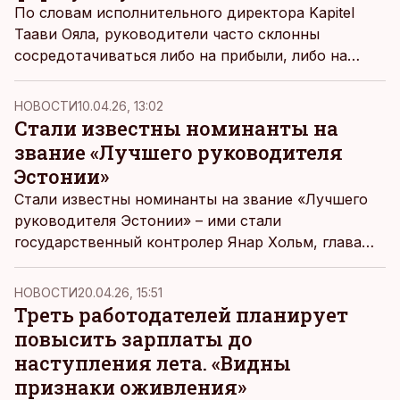
По словам исполнительного директора Kapitel
Таави Ояла, руководители часто склонны
сосредотачиваться либо на прибыли, либо на
людях, но на самом деле компания держится на
трех опорах: сотрудниках, клиентах и
НОВОСТИ
10.04.26, 13:02
финансовых результатах. «Одно без другого не
Стали известны номинанты на
работает», – подчеркнул он на Пярнуской
звание «Лучшего руководителя
конференции по управлению.
Эстонии»
Стали известны номинанты на звание «Лучшего
руководителя Эстонии» – ими стали
государственный контролер Янар Хольм, глава
Meliva Марья-Лийза Алоп и руководитель центра
T1 Тармо Хыбе.
НОВОСТИ
20.04.26, 15:51
Треть работодателей планирует
повысить зарплаты до
наступления лета. «Видны
признаки оживления»