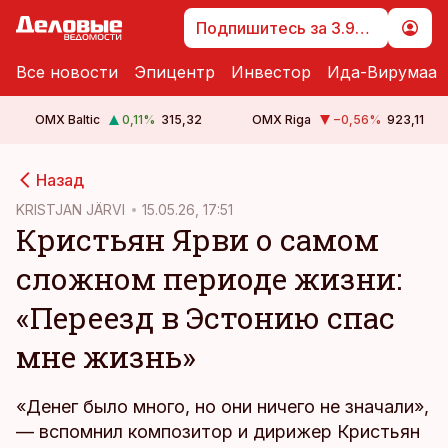
Подпишитесь за 3.99 €
Все новости
Эпицентр
Инвестор
Ида-Вирумаа
OMX Baltic
0,11
%
315,32
OMX Riga
−0,56
%
923,11
cebook
Назад
Twitter)
KRISTJAN JÄRVI
15.05.26, 17:51
Кристьян Ярви о самом
kedIn
сложном периоде жизни:
ail
«Переезд в Эстонию спас
k
мне жизнь»
«Денег было много, но они ничего не значали»,
— вспомнил композитор и дирижер Кристьян