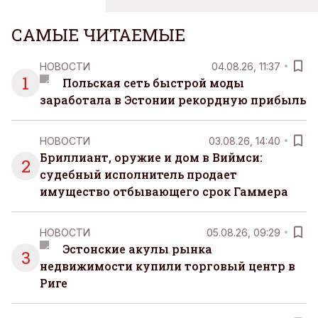
множества занятий или вариантов выбора. Все
чаще люди ищут возможность просто быть здесь
САМЫЕ ЧИТАЕМЫЕ
и сейчас — без необходимости все
организовывать, планировать и за все отвечать
НОВОСТИ
04.08.26, 11:37
самостоятельно.
1
Польская сеть быстрой моды
заработала в Эстонии рекордную прибыль
НОВОСТИ
03.08.26, 14:40
Бриллиант, оружие и дом в Виймси:
2
судебный исполнитель продает
имущество отбывающего срок Гаммера
НОВОСТИ
05.08.26, 09:29
Эстонские акулы рынка
3
недвижимости купили торговый центр в
Риге