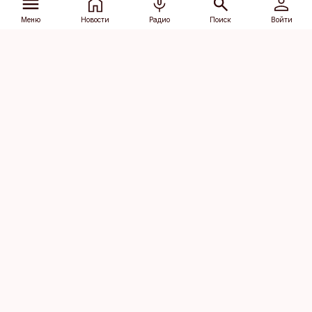
Меню
Новости
Радио
Поиск
Войти
Vana-Lõuna 39/1, 19094 Tallinn
(+372) 667 0111
dv@aripaev.ee
Подписаться
Об Äripäev
Реклама
Контакт
Права на
Кодекс журналистской
использование
этики
контента
Общие условия
Политика