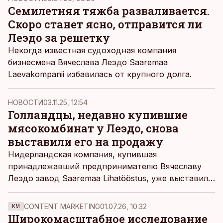
Семилетняя тяжба разваливается.
Скоро станет ясно, отправится ли
Леэдо за решетку
Некогда известная судоходная компания
бизнесмена Вячеслава Леэдо Saaremaa
Laevakompanii избавилась от крупного долга.
НОВОСТИ
03.11.25, 12:54
Голландцы, недавно купившие
мясокомбинат у Леэдо, снова
выставили его на продажу
Нидерландская компания, купившая
принадлежавший предпринимателю Вячеславу
Леэдо завод Saaremaa Lihatööstus, уже выставила
его на продажу целиком.
CONTENT MARKETING
01.07.26, 10:32
KM
Широкомасштабное исследование