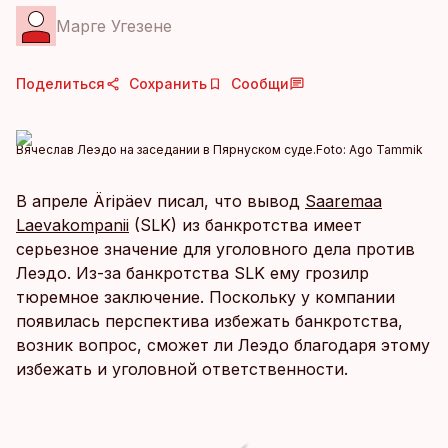
Марге Угезене
Поделиться
Сохранить
Сообщи
Вячеслав Леэдо на заседании в Пярнуском суде.
Foto:
Ago Tammik
В апреле Äripäev писал, что вывод
Saaremaa
Laevakompanii
(SLK) из банкротства имеет
серьезное значение для уголовного дела против
Леэдо. Из-за банкротства SLK ему грозилр
тюремное заключение. Поскольку у компании
появилась перспектива избежать банкротства,
возник вопрос, сможет ли Леэдо благодаря этому
избежать и уголовной ответственности.