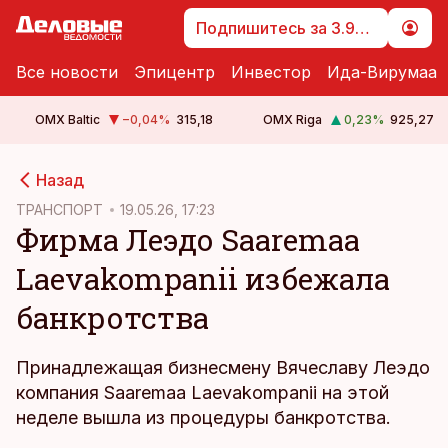
Подпишитесь за 3.99 €
Все новости
Эпицентр
Инвестор
Ида-Вирумаа
OMX Baltic
−0,04
%
315,18
OMX Riga
0,23
%
925,27
cebook
Назад
Twitter)
ТРАНСПОРТ
19.05.26, 17:23
Фирма Леэдо Saaremaa
kedIn
Laevakompanii избежала
ail
банкротства
k
Принадлежащая бизнесмену Вячеславу Леэдо
компания Saaremaa Laevakompanii на этой
неделе вышла из процедуры банкротства.