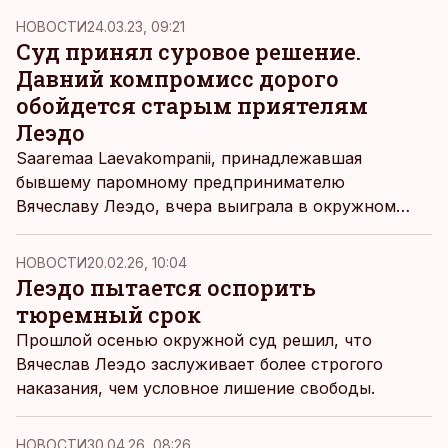
НОВОСТИ
24.03.23, 09:21
Суд принял суровое решение.
Давний компромисс дорого
обойдется старым приятелям
Леэдо
Saaremaa Laevakompanii, принадлежавшая
бывшему паромному предпринимателю
Вячеславу Леэдо, вчера выиграла в окружном
суде у фирм его старых компаньонов Олава
Мийля и Рихарда Томингаса. Это может означать,
НОВОСТИ
20.02.26, 10:04
что около 60 миллионов, которые пытаются
Леэдо пытается оспорить
взыскать у бывшей компании Леэдо, взыскать не
тюремный срок
получится.
Прошлой осенью окружной суд решил, что
Вячеслав Леэдо заслуживает более строгого
наказания, чем условное лишение свободы.
НОВОСТИ
30.04.26, 08:26