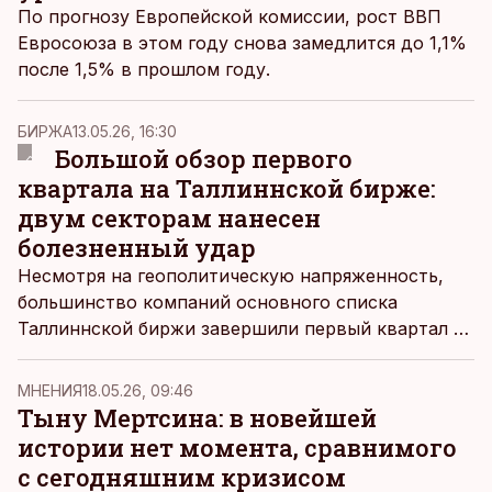
По прогнозу Европейской комиссии, рост ВВП
Евросоюза в этом году снова замедлится до 1,1%
после 1,5% в прошлом году.
БИРЖА
13.05.26, 16:30
Большой обзор первого
квартала на Таллиннской бирже:
двум секторам нанесен
болезненный удар
Несмотря на геополитическую напряженность,
большинство компаний основного списка
Таллиннской биржи завершили первый квартал с
результатами лучше, чем год назад. Но для двух
секторов – недвижимость и строительство – этот
MНЕНИЯ
18.05.26, 09:46
период оказался заметно сложнее.
Тыну Мертсина: в новейшей
истории нет момента, сравнимого
с сегодняшним кризисом