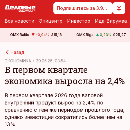
Подпишитесь за 3.99 €
Все новости
Эпицентр
Инвестор
Ида-Вирумаа
OMX Baltic
−0,04
%
315,18
OMX Riga
0,23
%
925,27
cebook
Назад
Twitter)
ЭКОНОМИКА
29.05.26, 08:54
В первом квартале
kedIn
экономика выросла на 2,4%
ail
k
В первом квартале 2026 года валовой
внутренний продукт вырос на 2,4% по
сравнению с тем же периодом прошлого года,
однако инвестиции сократились более чем на
13%.