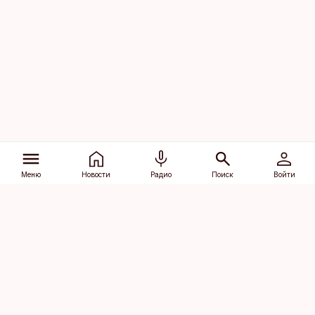
Меню
Новости
Радио
Поиск
Войти
Vana-Lõuna 39/1, 19094 Tallinn
(+372) 667 0111
dv@aripaev.ee