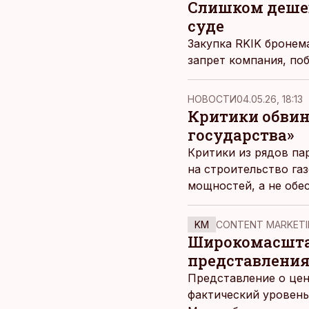
Слишком дешев
суде
Закупка RKIK бронем
запрет компания, по
НОВОСТИ
04.05.26, 18:13
Критики обвин
государства»
Критики из рядов па
на строительство га
мощностей, а не обе
KM
CONTENT MARKETI
Широкомасштаб
представления
Представление о цен
фактический уровень