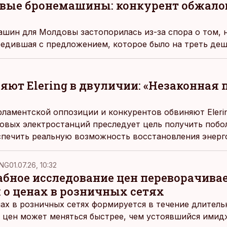
ые бронемашины: конкурент обжалов
ашин для Молдовы застопорилась из-за спора о том,
бедившая с предложением, которое было на треть деш
яют Elering в двуличии: «Незаконная
рламентской оппозиции и конкурентов обвиняют Elerin
зовых электростанций преследует цель получить побо
спечить реальную возможность восстановления энерг
NG
01.07.26, 10:32
ное исследование цен переворачива
 о ценах в розничных сетях
ах в розничных сетях формируется в течение длитель
 цен может меняться быстрее, чем устоявшийся имидж