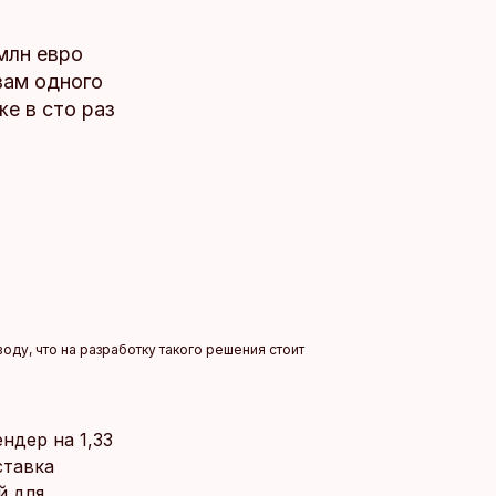
млн евро
вам одного
е в сто раз
оду, что на разработку такого решения стоит
ендер на 1,33
ставка
й для