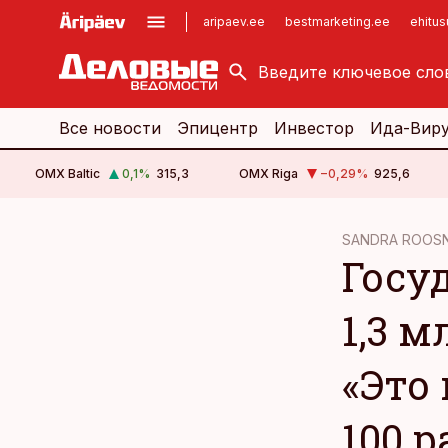
aripaev.ee
bestmarketing.ee
ehitu
kinnisvarauudised.ee
imelineajalugu.ee
logistikauudised.ee
imelineteadus.ee
Все новости
Эпицентр
Инвестор
Ида-Вир
OMX Baltic
0,1
%
315,3
OMX Riga
−0,29
%
925,6
cebook
SANDRA ROOS
Госу
Twitter)
kedIn
1,3 м
ail
«Это
k
100 