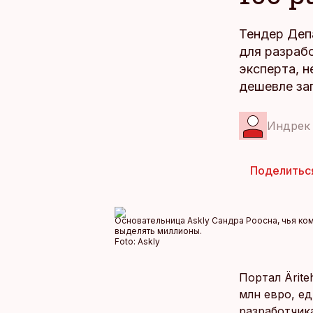
Тендер Деп
для разрабо
эксперта, 
дешевле за
Индрек
Поделитьс
Основательница Askly Сандра Роосна, чья ком
выделять миллионы.
Foto:
Askly
Портал Ärit
млн евро, е
разработчика