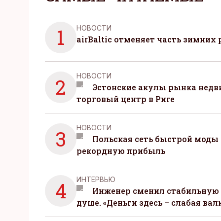
НОВОСТИ
1
airBaltic отменяет часть зимних 
НОВОСТИ
2
Эстонские акулы рынка нед
торговый центр в Риге
НОВОСТИ
3
Польская сеть быстрой моды 
рекордную прибыль
ИНТЕРВЬЮ
4
Инженер сменил стабильную 
душе. «Деньги здесь – слабая вал