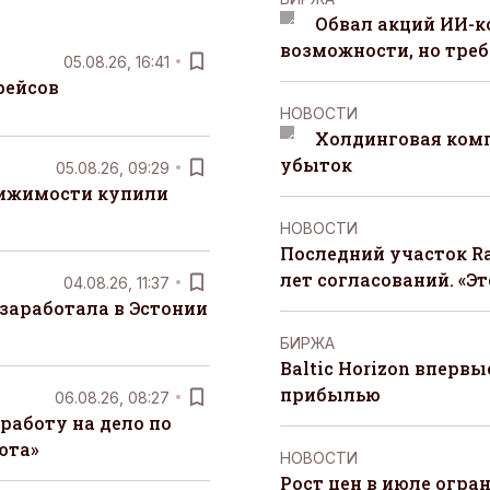
Обвал акций ИИ-
возможности, но треб
05.08.26, 16:41
рейсов
НОВОСТИ
Холдинговая ком
убыток
05.08.26, 09:29
вижимости купили
НОВОСТИ
Последний участок Ra
лет согласований. «Э
04.08.26, 11:37
заработала в Эстонии
БИРЖА
Baltic Horizon вперв
прибылью
06.08.26, 08:27
работу на дело по
юта»
НОВОСТИ
Рост цен в июле огра