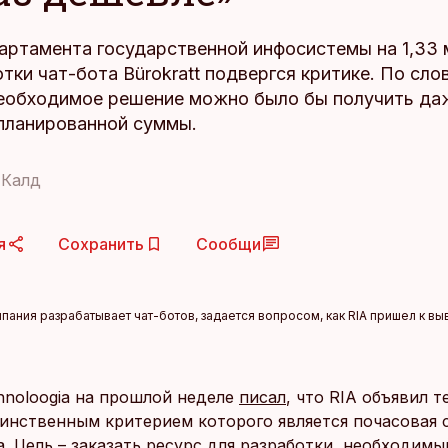
артамента государственной инфосистемы на 1,33 
тки чат-бота Bürokratt подвергся критике. По сло
необходимое решение можно было бы получить даж
планированной суммы.
 Калд
я
Сохранить
Сообщи
пания разрабатывает чат-ботов, задается вопросом, как RIA пришел к выв
ehnoloogia на прошлой неделе
писал
, что RIA объявил т
динственным критерием которого является почасовая 
. Цель – заказать ресурс для разработки, необходимы