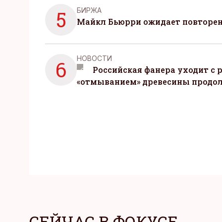
БИРЖА
5
Майкл Бьюрри ожидает повторени
НОВОСТИ
6
Российская фанера уходит с р
«отмыванием» древесины продо
СЕЙЧАС В ФОКУСЕ