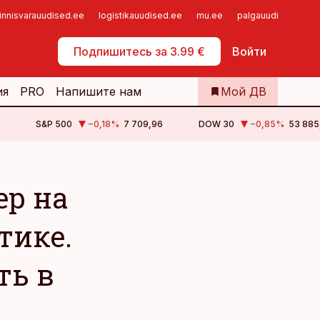
innisvarauudised.ee
logistikauudised.ee
mu.ee
palgauudised.ee
Самообслуживание
Подпишитесь за 3.99 €
Войти
ия
PRO
Напишите нам
Мой ДВ
S&P 500
−0,18
%
7 709,96
DOW 30
−0,85
%
53 885
ер на
тике.
ть в