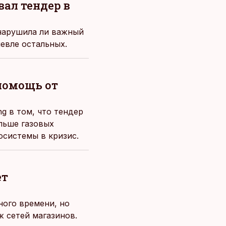
ал тендер в
 нарушила ли важный
евле остальных.
 помощь от
g в том, что тендер
льше газовых
осистемы в кризис.
ет
ного времени, но
 сетей магазинов.