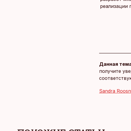
реализации 
Данная тема
получите уве
соответству
Sandra Roosn