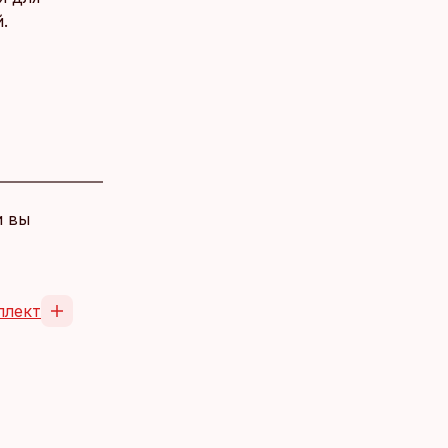
.
и вы
ллект