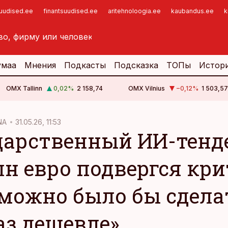
suudised.ee
finantsuudised.ee
aritehnoloogia.ee
kaubandus.ee
k
умаа
Мнения
Подкасты
Подсказка
ТОПы
Истор
OMX Tallinn
0,02
%
2 158,74
OMX Vilnius
−0,12
%
1 503,57
NA
31.05.26, 11:53
дарственный ИИ-тенд
лн евро подвергся кри
 можно было бы сдела
раз дешевле»