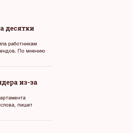
а десятки
ила работникам
дендов. По мнению
ндера из-за
партамента
 слова, пишет